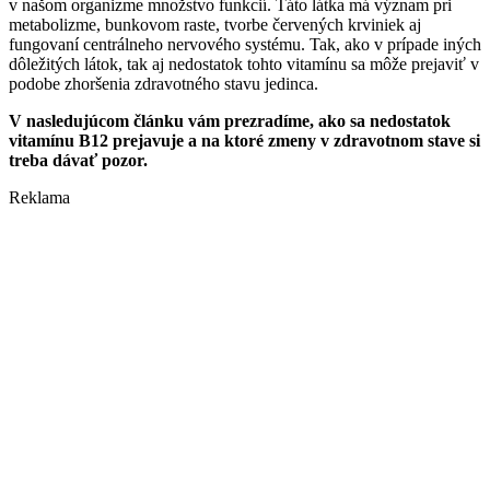
v našom organizme množstvo funkcií. Táto látka má význam pri
metabolizme, bunkovom raste, tvorbe červených krviniek aj
fungovaní centrálneho nervového systému. Tak, ako v prípade iných
dôležitých látok, tak aj nedostatok tohto vitamínu sa môže prejaviť v
podobe zhoršenia zdravotného stavu jedinca.
V nasledujúcom článku vám prezradíme, ako sa nedostatok
vitamínu B12 prejavuje a na ktoré zmeny v zdravotnom stave si
treba dávať pozor.
Reklama