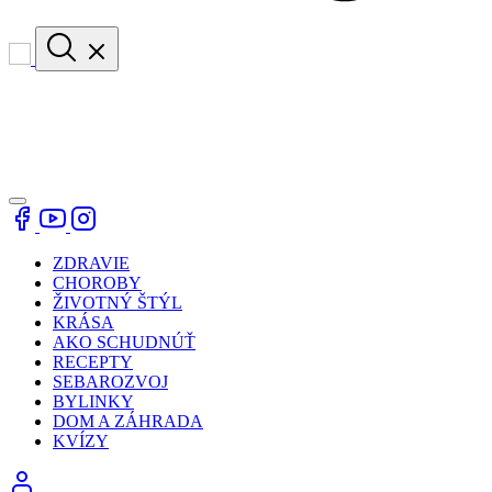
ZDRAVIE
CHOROBY
ŽIVOTNÝ ŠTÝL
KRÁSA
AKO SCHUDNÚŤ
RECEPTY
SEBAROZVOJ
BYLINKY
DOM A ZÁHRADA
KVÍZY