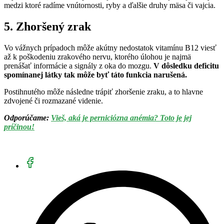
medzi ktoré radíme vnútornosti, ryby a ďalšie druhy mäsa či vajcia.
5. Zhoršený zrak
Vo vážnych prípadoch môže akútny nedostatok vitamínu B12 viesť
až k poškodeniu zrakového nervu, ktorého úlohou je najmä
prenášať informácie a signály z oka do mozgu.
V dôsledku deficitu
spomínanej látky tak môže byť táto funkcia narušená.
Postihnutého môže následne trápiť zhoršenie zraku, a to hlavne
zdvojené či rozmazané videnie.
Odporúčame:
Vieš, aká je perniciózna anémia? Toto je jej
príčinou!