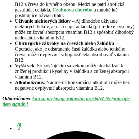
B12 z čreva do krvného obehu. Medzi ne patrí atrofická
gastritída, celiakia,
Crohnova choroba
a mnohé iné
postihujúce tráviaci trakt.
Užívanie niektorých liekov
– Aj dlhodobé užívanie
niektorých liekov, ako sú napr. antacidá (pri refluxe kyseliny),
môže znižovať absorpciu vitamínu B12 a spôsobiť dlhodobý
nedostatok vitamínu B12.
Chirurgické zákroky na črevách alebo žalúdku
–
Operácie, ako je odstránenie časti žalúdka alebo tenkého
čreva, môžu ovplyvniť schopnosť tela absorbovať vitamín
B12.
Vyšší vek
: So zvyšujúcim sa vekom môže dochádzať k
zníženej produkcii kyseliny v žalúdku a zníženej absorpcii
vitamínu B12.
Alkoholizmus
: Nadmerná konzumácia alkoholu môže tiež
negatívne ovplyvniť absorpciu vitamínu B12.
Odporúčame:
Ako sa prejavuje rakovina prostaty? Neignorujte
tieto signály!