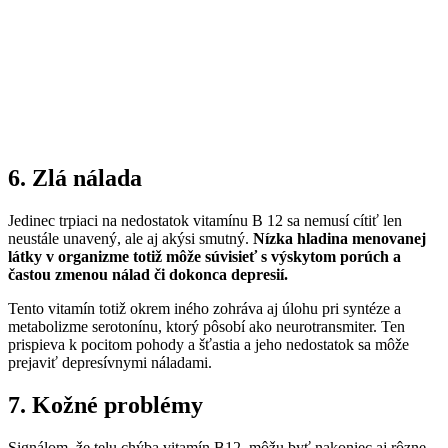
6. Zlá nálada
Jedinec trpiaci na nedostatok vitamínu B 12 sa nemusí cítiť len
neustále unavený, ale aj akýsi smutný.
Nízka hladina menovanej
látky v organizme totiž môže súvisieť s výskytom porúch a
častou zmenou nálad či dokonca depresií.
Tento vitamín totiž okrem iného zohráva aj úlohu pri syntéze a
metabolizme serotonínu, ktorý pôsobí ako neurotransmiter. Ten
prispieva k pocitom pohody a šťastia a jeho nedostatok sa môže
prejaviť depresívnymi náladami.
7. Kožné problémy
Signálom, že telu chýba vitamín B12, môžu byť nakoniec aj rôzne