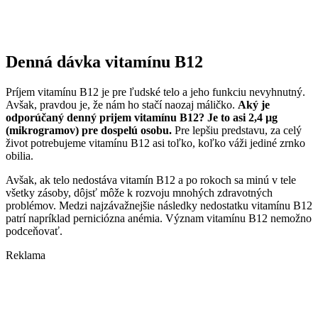
Denná dávka vitamínu B12
Príjem vitamínu B12 je pre ľudské telo a jeho funkciu nevyhnutný.
Avšak, pravdou je, že nám ho stačí naozaj máličko.
Aký je
odporúčaný denný prijem vitamínu B12? Je to asi 2,4 µg
(mikrogramov) pre dospelú osobu.
Pre lepšiu predstavu, za celý
život potrebujeme vitamínu B12 asi toľko, koľko váži jediné zrnko
obilia.
Avšak, ak telo nedostáva vitamín B12 a po rokoch sa minú v tele
všetky zásoby, dôjsť môže k rozvoju mnohých zdravotných
problémov. Medzi najzávažnejšie následky nedostatku vitamínu B12
patrí napríklad perniciózna anémia. Význam vitamínu B12 nemožno
podceňovať.
Reklama