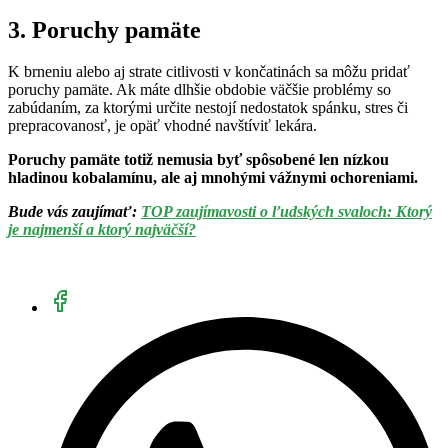
3. Poruchy pamäte
K brneniu alebo aj strate citlivosti v končatinách sa môžu pridať
poruchy pamäte. Ak máte dlhšie obdobie väčšie problémy so
zabúdaním, za ktorými určite nestojí nedostatok spánku, stres či
prepracovanosť, je opäť vhodné navštíviť lekára.
Poruchy pamäte totiž nemusia byť spôsobené len nízkou
hladinou kobalamínu, ale aj mnohými vážnymi ochoreniami.
Bude vás zaujímať:
TOP zaujímavosti o ľudských svaloch: Ktorý
je najmenší a ktorý najväčší?