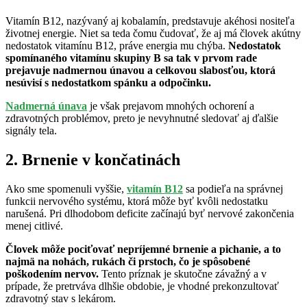
Vitamín B12, nazývaný aj kobalamín, predstavuje akéhosi nositeľa
životnej energie. Niet sa teda čomu čudovať, že aj má človek akútny
nedostatok vitamínu B12, práve energia mu chýba.
Nedostatok
spomínaného vitamínu skupiny B sa tak v prvom rade
prejavuje nadmernou únavou a celkovou slabosťou, ktorá
nesúvisí s nedostatkom spánku a odpočinku.
Nadmerná únava
je však prejavom mnohých ochorení a
zdravotných problémov, preto je nevyhnutné sledovať aj ďalšie
signály tela.
2. Brnenie v končatinách
Ako sme spomenuli vyššie,
vitamín B12
sa podieľa na správnej
funkcii nervového systému, ktorá môže byť kvôli nedostatku
narušená. Pri dlhodobom deficite začínajú byť nervové zakončenia
menej citlivé.
Človek môže pociťovať nepríjemné brnenie a pichanie, a to
najmä na nohách, rukách či prstoch, čo je spôsobené
poškodením nervov.
Tento príznak je skutočne závažný a v
prípade, že pretrváva dlhšie obdobie, je vhodné prekonzultovať
zdravotný stav s lekárom.