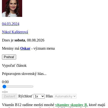
04.03.2024
Nikol Kaštierová
Dnes je
sobota
, 08.08.2026
Meniny má
Oskar
- význam mena
Prehrať
Vypočuť článok
Pripravujem slovenský hlas...
0:00
--:--
Rýchlosť
Hlas
Zastaviť
Vitamín B12 radíme medzi mnohé
vitamíny skupiny B
, ktoré majú