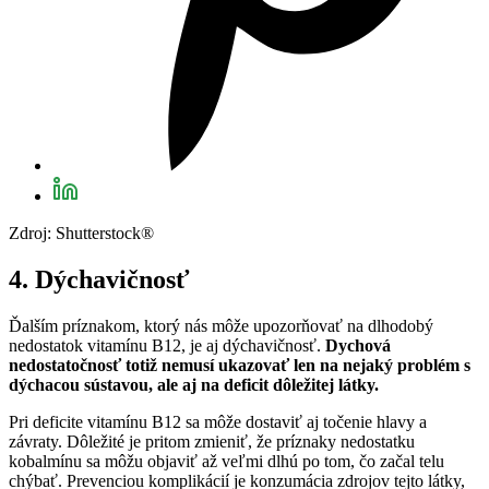
Zdroj: Shutterstock®
4. Dýchavičnosť
Ďalším príznakom, ktorý nás môže upozorňovať na dlhodobý
nedostatok vitamínu B12, je aj dýchavičnosť.
Dychová
nedostatočnosť totiž nemusí ukazovať len na nejaký problém s
dýchacou sústavou, ale aj na deficit dôležitej látky.
Pri deficite vitamínu B12 sa môže dostaviť aj točenie hlavy a
závraty. Dôležité je pritom zmieniť, že príznaky nedostatku
kobalmínu sa môžu objaviť až veľmi dlhú po tom, čo začal telu
chýbať. Prevenciou komplikácií je konzumácia zdrojov tejto látky,