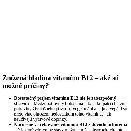
Znížená hladina vitamínu B12 – aké sú
možné príčiny?
Dostatočný príjem vitamínu B12 nie je zabezpečený
stravou
– Medzi potraviny bohaté na túto látku patria hlavne
potraviny živočíšneho pôvodu. Vegetariáni a najmä vegáni sú
preto viac ohrození nedostatkom tohto vitamínu.´, ak
neužívajú výživové doplnky.
Narušené vstrebávanie vitamínu B12 z dôvodu ochorenia
– Niektoré zdravotné stavy môžu narušiť absorpciu vitamínu