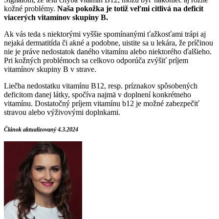
kožné problémy.
Naša pokožka je totiž veľmi citlivá na deficit
viacerých vitamínov skupiny B.
Ak vás teda s niektorými vyššie spomínanými ťažkosťami trápi aj
nejaká dermatitída či akné a podobne, uistite sa u lekára, že príčinou
nie je práve nedostatok daného vitamínu alebo niektorého ďalšieho.
Pri kožných problémoch sa celkovo odporúča zvýšiť príjem
vitamínov skupiny B v strave.
Liečba nedostatku vitamínu B12, resp. príznakov spôsobených
deficitom danej látky, spočíva najmä v doplnení konkrétneho
vitamínu. Dostatočný príjem vitamínu b12 je možné zabezpečiť
stravou alebo výživovými doplnkami.
Článok aktualizovaný 4.3.2024