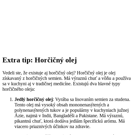
Extra tip: Horčičný olej
Vedeli ste, že existuje aj horčičný olej? Horčičný olej je olej
získavaný z horčičných semien. Má výraznú chuť a vôňu a používa
sa v kuchyni aj v tradičnej medicíne. Existujú dva hlavné typy
horčičného oleja:
Jedlý horčičný olej
: Vyrába sa lisovaním semien za studena.
Tento olej má vysoký obsah mononenasýtených a
polynenasýtených tukov a je populárny v kuchyniach južnej
Ázie, najmä v Indii, Bangladéši a Pakistane. Má výraznú,
pikantnú chuť, ktorá dodáva jedlám špecifickú arómu. Má
viacero priaznivých účinkov na zdravie.