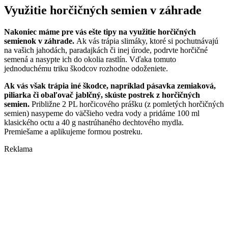
Využitie horčičných semien v záhrade
Nakoniec máme pre vás ešte tipy na využitie horčičných
semienok v záhrade.
Ak vás trápia slimáky, ktoré si pochutnávajú
na vašich jahodách, paradajkách či inej úrode, podrvte horčičné
semená a nasypte ich do okolia rastlín. Vďaka tomuto
jednoduchému triku škodcov rozhodne odoženiete.
Ak vás však trápia iné škodce, napríklad pásavka zemiaková,
piliarka či obaľovač jablčný, skúste postrek z horčičných
semien.
Približne 2 PL horčicového prášku (z pomletých horčičných
semien) nasypeme do väčšieho vedra vody a pridáme 100 ml
klasického octu a 40 g nastrúhaného dechtového mydla.
Premiešame a aplikujeme formou postreku.
Reklama