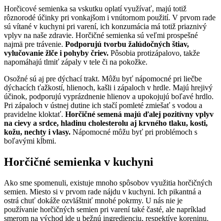
Horčicové semienka sa vskutku oplatí využívať, majú totiž
rôznorodé účinky pri vonkajšom i vnútornom použití. V prvom rade
sú vítané v kuchyni pri varení, ich konzumácia má totiž priaznivý
vplyv na naše zdravie. Horčičné semienka sú veľmi prospešné
najmä pre trávenie.
Podporujú tvorbu žalúdočných štiav,
vylučovanie žlče i pohyby čriev.
Pôsobia protizápalovo, takže
napomáhajú tlmiť zápaly v tele či na pokožke.
Osožné sú aj pre dýchací trakt. Môžu byť nápomocné pri liečbe
dýchacích ťažkostí, hlienoch, kašli i zápaloch v hrdle. Majú hrejivý
účinok, podporujú vyprázdnenie hlienov a upokojujú boľavé hrdlo.
Pri zápaloch v ústnej dutine ich stačí pomleté zmiešať s vodou a
pravidelne kloktať.
Horčičné semená majú ďalej pozitívny vplyv
na cievy a srdce, hladinu cholesterolu aj krvného tlaku, kosti,
kožu, nechty i vlasy.
Nápomocné môžu byť pri problémoch s
boľavými kĺbmi.
Horčičné semienka v kuchyni
Ako sme spomenuli, existuje mnoho spôsobov využitia horčičných
semien. Miesto si v prvom rade nájdu v kuchyni. Ich pikantná a
ostrá chuť dokáže ozvláštniť mnohé pokrmy. U nás nie je
používanie horčičných semien pri varení také časté, ale napríklad
smerom na východ ide u bežnú ingredienciu, respektíve koreninu.