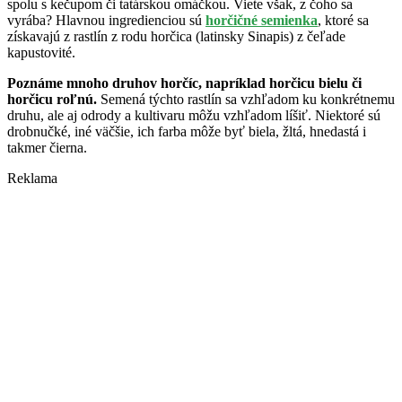
spolu s kečupom či tatárskou omáčkou. Viete však, z čoho sa
vyrába? Hlavnou ingredienciou sú
horčičné semienka
, ktoré sa
získavajú z rastlín z rodu horčica (latinsky Sinapis) z čeľade
kapustovité.
Poznáme mnoho druhov horčíc, napríklad horčicu bielu či
horčicu roľnú.
Semená týchto rastlín sa vzhľadom ku konkrétnemu
druhu, ale aj odrody a kultivaru môžu vzhľadom líšiť. Niektoré sú
drobnučké, iné väčšie, ich farba môže byť biela, žltá, hnedastá i
takmer čierna.
Reklama