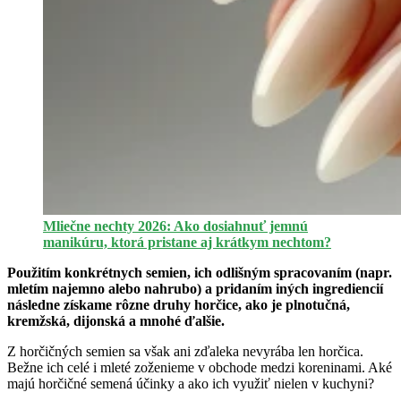
Mliečne nechty 2026: Ako dosiahnuť jemnú
manikúru, ktorá pristane aj krátkym nechtom?
Použitím konkrétnych semien, ich odlišným spracovaním (napr.
mletím najemno alebo nahrubo) a pridaním iných ingrediencií
následne získame rôzne druhy horčice, ako je plnotučná,
kremžská, dijonská a mnohé ďalšie.
Z horčičných semien sa však ani zďaleka nevyrába len horčica.
Bežne ich celé i mleté zoženieme v obchode medzi koreninami. Aké
majú horčičné semená účinky a ako ich využiť nielen v kuchyni?