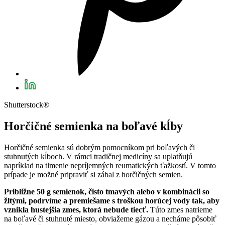
Shutterstock®
Horčičné semienka na boľavé kĺby
Horčičné semienka sú dobrým pomocníkom pri boľavých či
stuhnutých kĺboch. V rámci tradičnej medicíny sa uplatňujú
napríklad na tlmenie nepríjemných reumatických ťažkostí. V tomto
prípade je možné pripraviť si zábal z horčičných semien.
Približne 50 g semienok, čisto tmavých alebo v kombinácii so
žltými, podrvíme a premiešame s troškou horúcej vody tak, aby
vznikla hustejšia zmes, ktorá nebude tiecť.
Túto zmes natrieme
na boľavé či stuhnuté miesto, obviažeme gázou a necháme pôsobiť