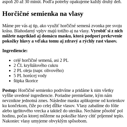
aspoň 20 až 30 minút. Podľa potreby opakujeme každý druhý deň.
Horčičné semienka na vlasy
Máme pre vás aj tip, ako využiť horčičné semená zvonka pre svoju
krásu. Blahodarný vplyv majú totižto aj na vlasy.
Vyrobiť si z nich
môžete napríklad aj domácu masku, ktorá podporí prekrvenie
pokožky hlavy a vďaka tomu aj zdravý a rýchly rast vlasov.
Ingrediencie:
celé horčičné semená, asi 2 PL
2 ČL kryštálového cukru
2 PL oleja (napr. olivového)
5 PL horúcej vody
štipka škorice
Postup:
Horčičné semienko podrvíme a pridáme k nim všetky
vyššie uvedené ingrediencie. Poriadne premiešame, kým nám
nevznikne jednotná zmes. Následne masku aplikujeme od korienkov
ku končekom, čiže po celej dĺžke vlasov. Vlasy zabalíme do fólie
alebo igelitového vrecka a taktiež do uteráka. Necháme pôsobiť pol
hodinu, počas ktorej môžeme na pokožke hlavy cítiť príjemné teplo.
Nakoniec vlasy umyjeme obvyklým spôsobom.