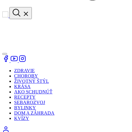
ZDRAVIE
CHOROBY
ŽIVOTNÝ ŠTÝL
KRÁSA
AKO SCHUDNÚŤ
RECEPTY
SEBAROZVOJ
BYLINKY
DOM A ZÁHRADA
KVÍZY