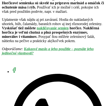
Horčicové semienka sú skvelé na prípravu marinád a omáčok či
ochutenie mäsa i rýb.
Používať ich je možné i celé, pokojne ich
však pred použitím podrvte, napr. v mažiari.
Uplatnenie však nájdu aj pri zaváraní. Hodia do nakladaných
uhoriek, húb, čalamády, baraních rohov aj inej rôznorodej zeleniny.
Vyskúšať tiež môžete
nakličovanie semien
horčice. Naklíčená
horčica je veľmi chutná a plná prospešných enzýmov,
minerálov i vitamínov.
Posypať ňou môžete zeleninový šalát,
nátierku na pečive a prakticky akýkoľvek pokrm.
Odporúčame:
Kakaové maslo a jeho použitie – poznáte jeho
jedinečné vlastnosti?