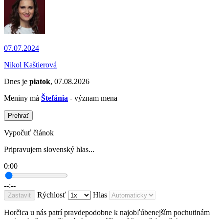
07.07.2024
Nikol Kaštierová
Dnes je
piatok
, 07.08.2026
Meniny má
Štefánia
- význam mena
Prehrať
Vypočuť článok
Pripravujem slovenský hlas...
0:00
--:--
Rýchlosť
Hlas
Zastaviť
Horčica u nás patrí pravdepodobne k najobľúbenejším pochutinám