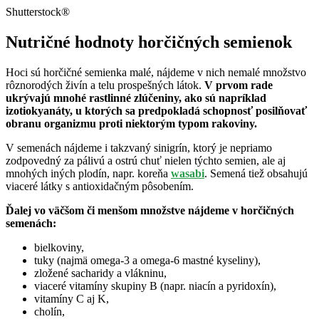
Shutterstock®
Nutričné hodnoty horčičných semienok
Hoci sú horčičné semienka malé, nájdeme v nich nemalé množstvo
rôznorodých živín a telu prospešných látok.
V prvom rade
ukrývajú mnohé rastlinné zlúčeniny, ako sú napríklad
izotiokyanáty, u ktorých sa predpokladá schopnosť posilňovať
obranu organizmu proti niektorým typom rakoviny.
V semenách nájdeme i takzvaný sinigrín, ktorý je nepriamo
zodpovedný za pálivú a ostrú chuť nielen týchto semien, ale aj
mnohých iných plodín, napr. koreňa
wasabi
. Semená tiež obsahujú
viaceré látky s antioxidačným pôsobením.
Ďalej vo väčšom či menšom množstve nájdeme v horčičných
semenách:
bielkoviny,
tuky (najmä omega-3 a omega-6 mastné kyseliny),
zložené sacharidy a vlákninu,
viaceré vitamíny skupiny B (napr. niacín a pyridoxín),
vitamíny C aj K,
cholín,