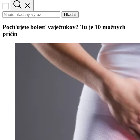
Hľadať
Pociťujete bolesť vaječníkov? Tu je 10 možných
príčin