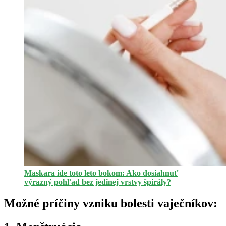
Maskara ide toto leto bokom: Ako dosiahnuť
výrazný pohľad bez jedinej vrstvy špirály?
Možné príčiny vzniku bolesti vaječníkov: