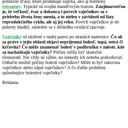
pohlavné žľazy, ktoré produkujú vajíčka, ako aj hormóny
estrogény
. Typické sú svojím mandľovým tvarom.
Zaujímavosťou
je, že veľkosť, tvar a dokonca i povrch vaječníkov sa v
priebehu života ženy menia, a to nielen v závislosti od fázy
reprodukčného cyklu, ale aj jej veku.
Povrch vaječníkov je do
puberty hladký, následne sa v dôsledku ovulácií zjazvuje.
Vaječníky
sú uložené v malej panve po stranách maternice.
Čo ak
sa práve v tejto oblasti objaví nepríjemná bolesť, tupá, ostrá či
kŕčovitá? Čo môže znamenať bolesť v podbrušku v mieste, kde
sa nachádzajú vaječníky?
Príčiny môžu byť skutočne
rôznorodé.
Nie vždy sú vážne, no niekedy ich netreba podceňovať.
Odhaľte možné príčiny bolesti vaječníkov! Môže to byť rakovina
vaječníkov alebo zápal vaječníkov? A čo ďalšie problémy
spôsobujúce bolestivé vaječníky?
Reklama