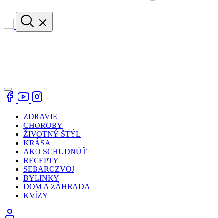
ZDRAVIE
CHOROBY
ŽIVOTNÝ ŠTÝL
KRÁSA
AKO SCHUDNÚŤ
RECEPTY
SEBAROZVOJ
BYLINKY
DOM A ZÁHRADA
KVÍZY