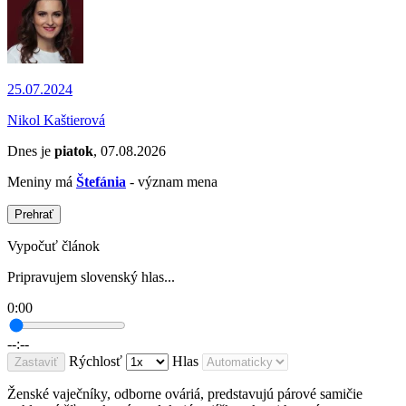
25.07.2024
Nikol Kaštierová
Dnes je
piatok
, 07.08.2026
Meniny má
Štefánia
- význam mena
Prehrať
Vypočuť článok
Pripravujem slovenský hlas...
0:00
--:--
Rýchlosť
Hlas
Zastaviť
Ženské vaječníky, odborne ováriá, predstavujú párové samičie