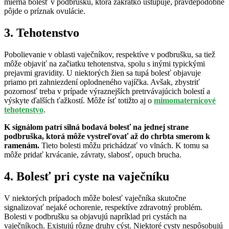
mierna bolesť v podbrušku, ktorá zakrátko ustupuje, pravdepodobne
pôjde o príznak ovulácie.
3. Tehotenstvo
Pobolievanie v oblasti vaječníkov, respektíve v podbrušku, sa tiež
môže objaviť na začiatku tehotenstva, spolu s inými typickými
prejavmi gravidity. U niektorých žien sa tupá bolesť objavuje
priamo pri zahniezdení oplodneného vajíčka. Avšak, zbystriť
pozornosť treba v prípade výraznejších pretrvávajúcich bolestí a
výskyte ďalších ťažkostí. Môže ísť totižto aj o
mimomaternicové
tehotenstvo
.
K signálom patrí silná bodavá bolesť na jednej strane
podbruška, ktorá môže vystreľovať až do chrbta smerom k
ramenám.
Tieto bolesti môžu prichádzať vo vlnách. K tomu sa
môže pridať krvácanie, závraty, slabosť, opuch brucha.
4. Bolesť pri cyste na vaječníku
V niektorých prípadoch môže bolesť vaječníka skutočne
signalizovať nejaké ochorenie, respektíve zdravotný problém.
Bolesti v podbrušku sa objavujú napríklad pri cystách na
vaječníkoch. Existujú rôzne druhy cýst. Niektoré cysty nespôsobujú