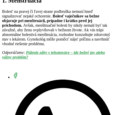
1. Menštruácia
Bolesť na pravej či ľavej strane podbruška nemusí hneď
signalizovať nejaké ochorenie.
Bolesť vaječníkov sa bežne
objavuje pri menštruácii, prípadne i krátko pred jej
príchodom.
Avšak, menštruačné bolesti by nikdy nemali byť tak
závažné, aby ženu ovplyvňovali v bežnom živote. Ak vás trápi
abnormálne bolestivá menštruácia, rozhodne konzultujte zdravotný
stav s lekárom. Gynekológ môže pomôcť nájsť príčinu a navrhnúť
vhodné riešenie problému.
Odporúčame:
Pálenie záhy v tehotenstve – ide bežný jav alebo
vážny problém?