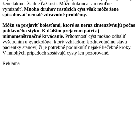
žene takmer žiadne ťažkosti. Môžu dokonca samovoľne
vymiznúť.
Mnoho druhov rastúcich cýst však môže žene
spôsobovať nemalé zdravotné problémy.
Môžu sa prejaviť bolesťami, ktoré sa neraz zintenzívňujú počas
pohlavného styku. K ďalším prejavom patrí aj
mimomenštruačné krvácanie.
Prítomnosť cýst možno odhaliť
vyšetrením u gynekológa, ktorý vzhľadom k zdravotnému stavu
pacientky stanoví, či je potrebné podniknúť nejaké liečebné kroky.
V mnohých prípadoch zostávajú cysty len pozorované.
Reklama