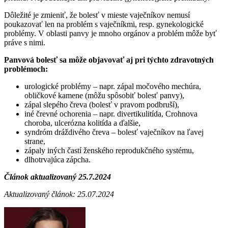
Dôležité je zmieniť, že bolesť v mieste vaječníkov nemusí
poukazovať len na problém s vaječníkmi, resp. gynekologické
problémy. V oblasti panvy je mnoho orgánov a problém môže byť
práve s nimi.
Panvová bolesť sa môže objavovať aj pri týchto zdravotných
problémoch:
urologické problémy – napr. zápal močového mechúra,
obličkové kamene (môžu spôsobiť bolesť panvy),
zápal slepého čreva (bolesť v pravom podbruší),
iné črevné ochorenia – napr. divertikulitída, Crohnova
choroba, ulcerózna kolitída a ďalšie,
syndróm dráždivého čreva – bolesť vaječníkov na ľavej
strane,
zápaly iných častí ženského reprodukčného systému,
dlhotrvajúca zápcha.
Článok aktualizovaný 25.7.2024
Aktualizovaný článok: 25.07.2024