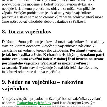
pošvy, bolestivé močenie aj bolesť pri pohlavnom styku. Ak
nedôjde k riadnemu preliečeniu, objaviť sa môžu komplikácie
zápalu. Veľkým problémom je, ak akútny zápal vaječníkov
pretrváva a stáva sa z neho chronický zápal vaječníkov, ktorý môže
žene spôsobovať dlhodobé alebo opakujúce sa ťažkosti.
8. Torzia vaječníkov
Ďalšou možnou príčinou je takzvaná torzia vaječníkov. Ide o akútny
stav, pri ktorom dochádza k otočeniu vaječníkov a následne k
zaškrteniu prívodného tepnového zásobenia.
Postihnutý vaječník
je tak bez kyslíka a živín. K charakteristickým príznakom patrí
náhle vzniknutá závažná bolesť v dolnej časti brucha na strane
postihnutého vaječníka. Pridružiť sa môže nevoľnosť,
zvracanie.
Tento stav si vyžaduje čo najskôr lekárske ošetrenie,
inak hrozí odumretie tkaniva vaječníka.
9. Nádor na vaječníku – rakovina
vaječníkov
V najzávažnejších prípadoch môže byť bolesť vaječníka vyvolaná
nádorom.
Rakovina vaječníkov
patrí k najčastejším ženským