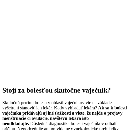
Stojí za bolesťou skutočne vaječník?
Skutočnú príčinu bolestí v oblasti vaječníkov vie na základe
vyšetrení stanoviť len lekár. Kedy vyhľadať lekára?
Ak sa k bolesti
vaječníka pridávajú aj iné ťažkosti a viete, že nejde o prejavy
menštruácie či ovulácie, návštevu lekára isto
neodkladajte.
Dôsledná
diagnostika bolesti vaječníkov odhalí
príčinu. Nepodceňujte ani pravidelné gynekologické prehliadky.