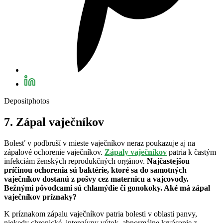
Depositphotos
7. Zápal vaječníkov
Bolesť v podbruší v mieste vaječníkov neraz poukazuje aj na
zápalové ochorenie vaječníkov.
Zápaly vaječníkov
patria k častým
infekciám ženských reprodukčných orgánov.
Najčastejšou
príčinou ochorenia sú baktérie, ktoré sa do samotných
vaječníkov dostanú z pošvy cez maternicu a vajcovody.
Bežnými pôvodcami sú chlamýdie či gonokoky. Aké má zápal
vaječníkov príznaky?
K príznakom zápalu vaječníkov patria bolesti v oblasti panvy,
niekedy chronické, intenzívny výtok, abnormálne krvácanie z