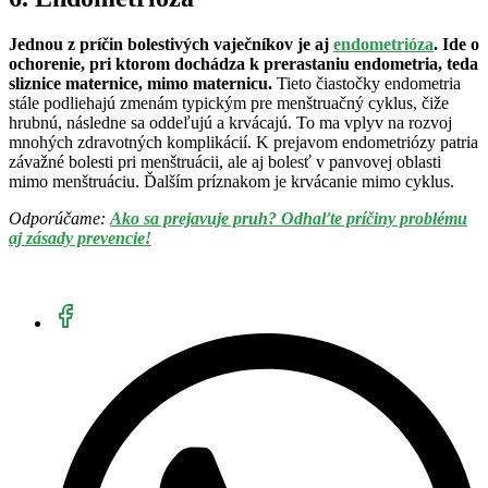
Jednou z príčin bolestivých vaječníkov je aj
endometrióza
. Ide o
ochorenie, pri ktorom dochádza k prerastaniu endometria, teda
sliznice maternice, mimo maternicu.
Tieto čiastočky endometria
stále podliehajú zmenám typickým pre menštruačný cyklus, čiže
hrubnú, následne sa oddeľujú a krvácajú. To ma vplyv na rozvoj
mnohých zdravotných komplikácií. K prejavom endometriózy patria
závažné bolesti pri menštruácii, ale aj bolesť v panvovej oblasti
mimo menštruáciu. Ďalším príznakom je krvácanie mimo cyklus.
Odporúčame:
Ako sa prejavuje pruh? Odhaľte príčiny problému
aj zásady prevencie!