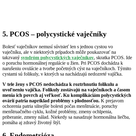
5. PCOS – polycystické vaječníky
Bolesť vaječníkov nemusí súvisieť len s jednou cystou vo
vaječníku, ale v niektorých prípadoch môže poukazovať na
takzvaný
syndróm polycystických vaječníkov
, skratka PCOS. Ide
o poruchu hormonálnej regulácie u žien. Pri PCOS dochádza k
narušeniu ovulácie a tvorbe početných cýst na vaječníkoch. Týmito
cystami sú folikuly, v ktorých sa nachádzajú nedozreté vajíčka.
V tele ženy s PCOS nedochádza k roztrhnutiu folikulu a
uvoľneniu vajíčka. Folikuly zostávajú na vaječníkoch a časom
menia ich povrch aj veľkosť. Ku komplikáciám polycystických
ovárií patria napríklad problémy s plodnosťou.
K prejavom
ochorenia patria silnejšie bolesti počas menštruácie, poruchy
menštruačného cyklu, kožné problémy, zmeny ochlpenia,
priberanie, zmeny nálad. Niekedy sa nasadzuje hormonálna liečba,
pomáha aj zdravý životný štýl.
6. Endometrióza