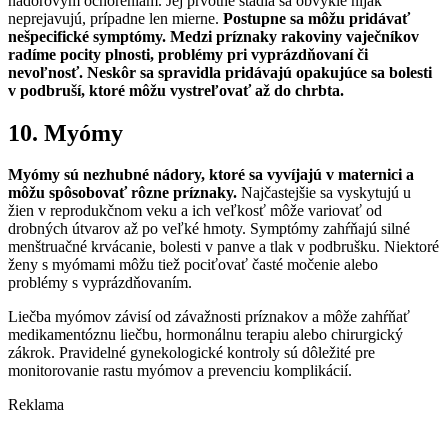
nádorovým ochoreniam. Jej prvotné štádiá sa obvykle nijak
neprejavujú, prípadne len mierne.
Postupne sa môžu pridávať
nešpecifické symptómy. Medzi príznaky rakoviny vaječníkov
radíme pocity plnosti, problémy pri vyprázdňovaní či
nevoľnosť. Neskôr sa spravidla pridávajú opakujúce sa bolesti
v podbruší, ktoré môžu vystreľovať až do chrbta.
10. Myómy
Myómy sú nezhubné nádory, ktoré sa vyvíjajú v maternici a
môžu spôsobovať rôzne príznaky.
Najčastejšie sa vyskytujú u
žien v reprodukčnom veku a ich veľkosť môže variovať od
drobných útvarov až po veľké hmoty. Symptómy zahŕňajú silné
menštruačné krvácanie, bolesti v panve a tlak v podbrušku. Niektoré
ženy s myómami môžu tiež pociťovať časté močenie alebo
problémy s vyprázdňovaním.
Liečba myómov závisí od závažnosti príznakov a môže zahŕňať
medikamentóznu liečbu, hormonálnu terapiu alebo chirurgický
zákrok. Pravidelné gynekologické kontroly sú dôležité pre
monitorovanie rastu myómov a prevenciu komplikácií.
Reklama