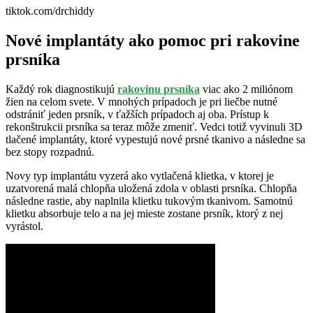
tiktok.com/drchiddy
Nové implantáty ako pomoc pri rakovine
prsníka
Každý rok diagnostikujú
rakovinu prsníka
viac ako 2 miliónom
žien na celom svete. V mnohých prípadoch je pri liečbe nutné
odstrániť jeden prsník, v ťažších prípadoch aj oba. Prístup k
rekonštrukcii prsníka sa teraz môže zmeniť. Vedci totiž vyvinuli 3D
tlačené implantáty, ktoré vypestujú nové prsné tkanivo a následne sa
bez stopy rozpadnú.
Novy typ implantátu vyzerá ako vytlačená klietka, v ktorej je
uzatvorená malá chlopňa uložená zdola v oblasti prsníka. Chlopňa
následne rastie, aby naplnila klietku tukovým tkanivom. Samotnú
klietku absorbuje telo a na jej mieste zostane prsník, ktorý z nej
vyrástol.