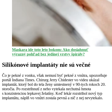
Maskara ide toto leto bokom: Ako dosiahnuť
výrazný pohľad bez jedinej vrstvy špirály?
Silikónové implantáty nie sú večné
Čo je pekné z vonku, však nemusí byť pekné z vnútra, upozorňuje
portál Indiana Times. Chirurg Jerry Chidester vo videu ukázal
implantát, ktorý bol do tela ženy umiestnený v 90-tych rokoch 20.
storočia. Po rozstrihnutí z neho vytekala nechutná hmota
s konzistenciou lepkavej želatíny. Keď lekár rozstrihol nový typ
implantátu, náplň vo vnútri zostala pevná a nič z nej nevytekalo.