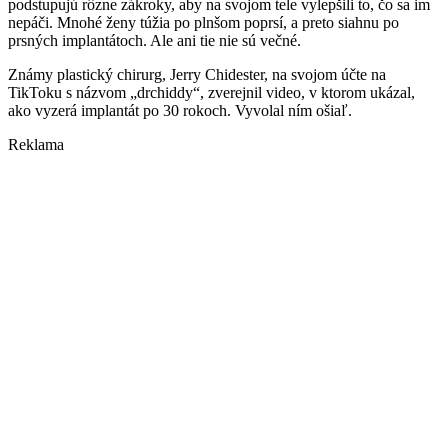
podstupujú rôzne zákroky, aby na svojom tele vylepšili to, čo sa im
nepáči. Mnohé ženy túžia po plnšom poprsí, a preto siahnu po
prsných implantátoch. Ale ani tie nie sú večné.
Známy plastický chirurg, Jerry Chidester, na svojom účte na
TikToku s názvom „drchiddy“, zverejnil video, v ktorom ukázal,
ako vyzerá implantát po 30 rokoch. Vyvolal ním ošiaľ.
Reklama