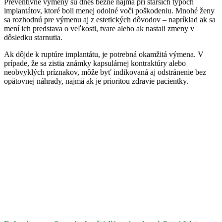
Preventívne výmeny sú dnes bežné najmä pri starších typoch
implantátov, ktoré boli menej odolné voči poškodeniu. Mnohé ženy
sa rozhodnú pre výmenu aj z estetických dôvodov – napríklad ak sa
mení ich predstava o veľkosti, tvare alebo ak nastali zmeny v
dôsledku starnutia.
Ak dôjde k ruptúre implantátu, je potrebná okamžitá výmena. V
prípade, že sa zistia známky kapsulárnej kontraktúry alebo
neobvyklých príznakov, môže byť indikovaná aj odstránenie bez
opätovnej náhrady, najmä ak je prioritou zdravie pacientky.