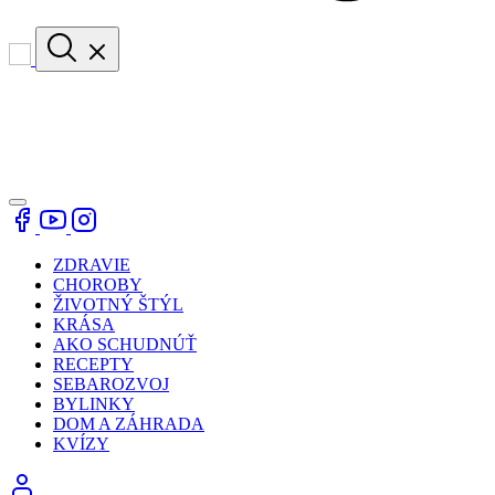
ZDRAVIE
CHOROBY
ŽIVOTNÝ ŠTÝL
KRÁSA
AKO SCHUDNÚŤ
RECEPTY
SEBAROZVOJ
BYLINKY
DOM A ZÁHRADA
KVÍZY