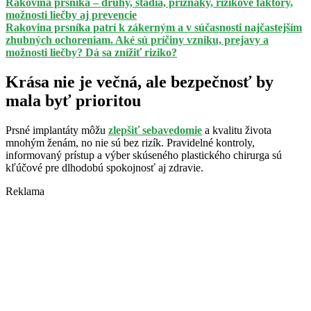
Rakovina prsníka – druhy, štádiá, príznaky, rizikové faktory,
možnosti liečby aj prevencie
Rakovina prsníka patrí k zákerným a v súčasnosti najčastejším
zhubných ochoreniam. Aké sú príčiny vzniku, prejavy a
možnosti liečby? Dá sa znížiť riziko?
Krása nie je večná, ale bezpečnosť by
mala byť prioritou
Prsné implantáty môžu
zlepšiť sebavedomie
a kvalitu života
mnohým ženám, no nie sú bez rizík. Pravidelné kontroly,
informovaný prístup a výber skúseného plastického chirurga sú
kľúčové pre dlhodobú spokojnosť aj zdravie.
Reklama