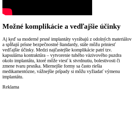
Možné komplikácie a vedľajšie účinky
Aj keď sa moderné prsné implantáty vyrábajú z odolných materiálov
a spĺňajú prísne bezpečnostné štandardy, stále môžu priniesť
vedľajšie účinky. Medzi najčastejšie komplikácie patrí tzv.
kapsulárna kontraktúra – vytvorenie tuhého väzivového puzdra
okolo implantátu, ktoré môže viesť k stvrdnutiu, bolestivosti či
zmene tvaru prsníka. Miernejšie formy sa často riešia
medikamentózne, vážnejšie prípady si môžu vyžiadať výmenu
implantátu.
Reklama