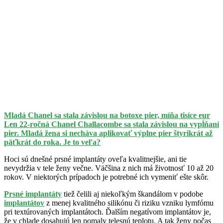
Mladá Chanel sa stala závislou na botoxe pier, míňa tisíce eur
Len 22-ročná Chanel Challacombe sa stala závislou na vypĺňaní
pier. Mladá žena si necháva aplikovať výplne pier štyrikrát až
päťkrát do roka. Je to veľa?
Hoci sú dnešné prsné implantáty oveľa kvalitnejšie, ani tie
nevydržia v tele ženy večne. Väčšina z nich má životnosť 10 až 20
rokov. V niektorých prípadoch je potrebné ich vymeniť ešte skôr.
Prsné implantáty
tiež čelili aj niekoľkým škandálom v podobe
implantátov
z menej kvalitného silikónu či riziku vzniku lymfómu
pri textúrovaných implantátoch. Ďalším negatívom implantátov je,
že v chlade dosahujú len pomaly telesnú teplotu. A tak ženy počas