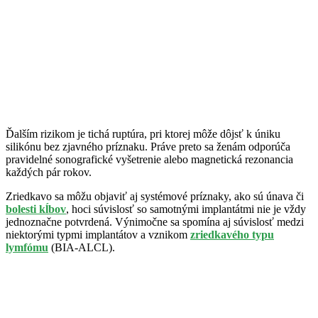
Ďalším rizikom je tichá ruptúra, pri ktorej môže dôjsť k úniku
silikónu bez zjavného príznaku. Práve preto sa ženám odporúča
pravidelné sonografické vyšetrenie alebo magnetická rezonancia
každých pár rokov.
Zriedkavo sa môžu objaviť aj systémové príznaky, ako sú únava či
bolesti kĺbov
, hoci súvislosť so samotnými implantátmi nie je vždy
jednoznačne potvrdená. Výnimočne sa spomína aj súvislosť medzi
niektorými typmi implantátov a vznikom
zriedkavého typu
lymfómu
(BIA-ALCL).