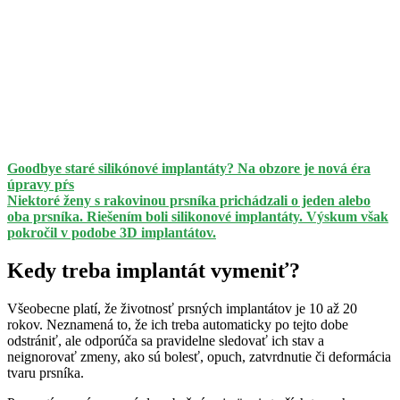
Goodbye staré silikónové implantáty? Na obzore je nová éra
úpravy pŕs
Niektoré ženy s rakovinou prsníka prichádzali o jeden alebo
oba prsníka. Riešením boli silikonové implantáty. Výskum však
pokročil v podobe 3D implantátov.
Kedy treba implantát vymeniť?
Všeobecne platí, že životnosť prsných implantátov je 10 až 20
rokov. Neznamená to, že ich treba automaticky po tejto dobe
odstrániť, ale odporúča sa pravidelne sledovať ich stav a
neignorovať zmeny, ako sú bolesť, opuch, zatvrdnutie či deformácia
tvaru prsníka.