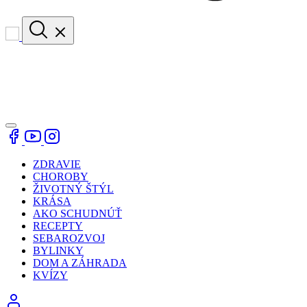
ZDRAVIE
CHOROBY
ŽIVOTNÝ ŠTÝL
KRÁSA
AKO SCHUDNÚŤ
RECEPTY
SEBAROZVOJ
BYLINKY
DOM A ZÁHRADA
KVÍZY