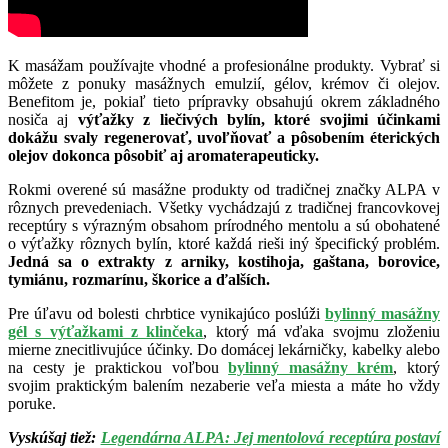
K masážam používajte vhodné a profesionálne produkty. Vybrať si
môžete z ponuky masážnych emulzií, gélov, krémov či olejov.
Benefitom je, pokiaľ tieto prípravky obsahujú okrem základného
nosiča aj
výťažky z liečivých bylín, ktoré svojimi účinkami
dokážu svaly regenerovať, uvoľňovať a pôsobením éterických
olejov dokonca pôsobiť aj aromaterapeuticky.
Rokmi overené sú masážne produkty od tradičnej značky ALPA v
rôznych prevedeniach. Všetky vychádzajú z tradičnej francovkovej
receptúry s výrazným obsahom prírodného mentolu a sú obohatené
o výťažky rôznych bylín, ktoré každá rieši iný špecifický problém.
Jedná sa o extrakty z arniky, kostihoja, gaštana, borovice,
tymiánu, rozmarínu, škorice a ďalších.
Pre úľavu od bolesti chrbtice vynikajúco poslúži
bylinný masážny
gél s výťažkami z klinčeka
, ktorý má vďaka svojmu zloženiu
mierne znecitlivujúce účinky. Do domácej lekárničky, kabelky alebo
na cesty je praktickou voľbou
bylinný masážny krém
, ktorý
svojim praktickým balením nezaberie veľa miesta a máte ho vždy
poruke.
Vyskúšaj tiež:
Legendárna ALPA: Jej mentolová receptúra postaví