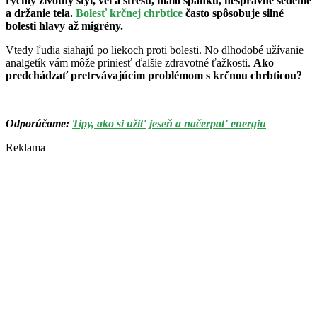
rýchly životný štýl, veľa stresu, málo spánku, nesprávne sedenie
a držanie tela.
Bolesť krčnej chrbtice
často spôsobuje silné
bolesti hlavy až migrény.
Vtedy ľudia siahajú po liekoch proti bolesti. No dlhodobé užívanie
analgetík vám môže priniesť ďalšie zdravotné ťažkosti.
Ako
predchádzať pretrvávajúcim problémom s krčnou chrbticou?
Odporúčame:
Tipy, ako si užiť jeseň a načerpať energiu
Reklama