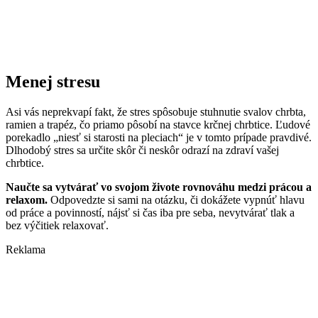
Menej stresu
Asi vás neprekvapí fakt, že stres spôsobuje stuhnutie svalov chrbta,
ramien a trapéz, čo priamo pôsobí na stavce krčnej chrbtice. Ľudové
porekadlo „niesť si starosti na pleciach“ je v tomto prípade pravdivé.
Dlhodobý stres sa určite skôr či neskôr odrazí na zdraví vašej
chrbtice.
Naučte sa vytvárať vo svojom živote rovnováhu medzi prácou a
relaxom.
Odpovedzte si sami na otázku, či dokážete vypnúť hlavu
od práce a povinností, nájsť si čas iba pre seba, nevytvárať tlak a
bez výčitiek relaxovať.
Reklama