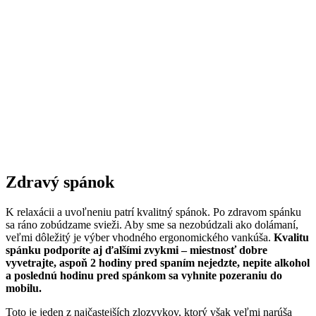
Zdravý spánok
K relaxácii a uvoľneniu patrí kvalitný spánok. Po zdravom spánku
sa ráno zobúdzame svieži. Aby sme sa nezobúdzali ako dolámaní,
veľmi dôležitý je výber vhodného ergonomického vankúša.
Kvalitu
spánku podporíte aj ďalšími zvykmi – miestnosť dobre
vyvetrajte, aspoň 2 hodiny pred spaním nejedzte, nepite alkohol
a poslednú hodinu pred spánkom sa vyhnite pozeraniu do
mobilu.
Toto je jeden z najčastejších zlozvykov, ktorý však veľmi narúša