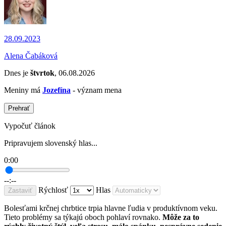
28.09.2023
Alena Čabáková
Dnes je
štvrtok
, 06.08.2026
Meniny má
Jozefína
- význam mena
Prehrať
Vypočuť článok
Pripravujem slovenský hlas...
0:00
--:--
Rýchlosť
Hlas
Zastaviť
Bolesťami krčnej chrbtice trpia hlavne ľudia v produktívnom veku.
Tieto problémy sa týkajú oboch pohlaví rovnako.
Môže za to