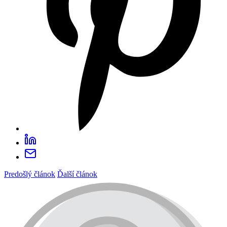
Predošlý článok
Ďalší článok