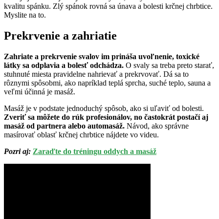
kvalitu spánku. Zlý spánok rovná sa únava a bolesti krčnej chrbtice.
Myslite na to.
Prekrvenie a zahriatie
Zahriate a prekrvenie svalov im prináša uvoľnenie, toxické
látky sa odplavia a bolesť odchádza.
O svaly sa treba preto starať,
stuhnuté miesta pravidelne nahrievať a prekrvovať. Dá sa to
rôznymi spôsobmi, ako napríklad teplá sprcha, suché teplo, sauna a
veľmi účinná je masáž.
Masáž je v podstate jednoduchý spôsob, ako si uľaviť od bolesti.
Zveriť sa môžete do rúk profesionálov, no častokrát postačí aj
masáž od partnera alebo automasáž.
Návod, ako správne
masírovať oblasť krčnej chrbtice nájdete vo videu.
Pozri aj:
Zaraďte do tréningu oddych a masáž