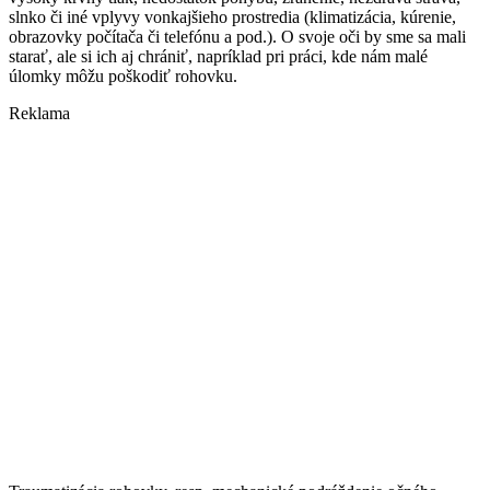
slnko či iné vplyvy vonkajšieho prostredia (klimatizácia, kúrenie,
obrazovky počítača či telefónu a pod.). O svoje oči by sme sa mali
starať, ale si ich aj chrániť, napríklad pri práci, kde nám malé
úlomky môžu poškodiť rohovku.
Reklama