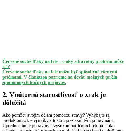
Červené suché fľaky na tele – o aký zdravotný problém môže
ísť?
Červené suché fľaky na tele môžu byť spôsobené rôznymi
príčinami. V článku sa pozrieme na deväť možných príčin
spomínaných kožných prejavov.
2. Vnútorná starostlivosť o zrak je
dôležitá
Ako pomôcť svojim očiam pomocou stravy? Vyhýbajte sa
produktom z bielej múky a tukom presiaknutým potravinám.
Uprednostňujte potraviny s vysokou nutričnou hodnotou ako
zelenina, ovocie, ryby, orechy a pod. Ak by ste chceli v ideálnom