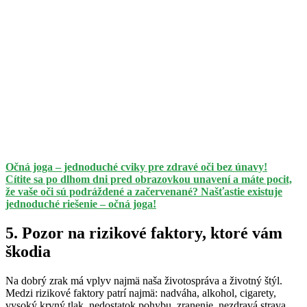
Očná joga – jednoduché cviky pre zdravé oči bez únavy!
Cítite sa po dlhom dni pred obrazovkou unavení a máte pocit,
že vaše oči sú podráždené a začervenané? Našťastie existuje
jednoduché riešenie – očná joga!
5. Pozor na rizikové faktory, ktoré vám
škodia
Na dobrý zrak má vplyv najmä naša životospráva a životný štýl.
Medzi rizikové faktory patrí najmä: nadváha, alkohol, cigarety,
vysoký krvný tlak, nedostatok pohybu, zranenie, nezdravá strava,