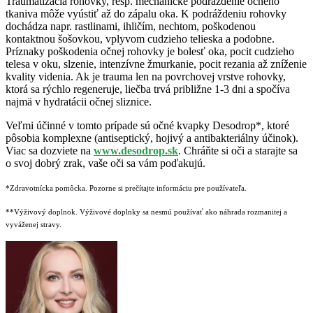
Traumatizácia rohovky, resp. mechanické podráždenie očného
tkaniva môže vyústiť až do zápalu oka. K podráždeniu rohovky
dochádza napr. rastlinami, ihličím, nechtom, poškodenou
kontaktnou šošovkou, vplyvom cudzieho telieska a podobne.
Príznaky poškodenia očnej rohovky je bolesť oka, pocit cudzieho
telesa v oku, slzenie, intenzívne žmurkanie, pocit rezania až zníženie
kvality videnia. Ak je trauma len na povrchovej vrstve rohovky,
ktorá sa rýchlo regeneruje, liečba trvá približne 1-3 dni a spočíva
najmä v hydratácii očnej sliznice.
Veľmi účinné v tomto prípade sú očné kvapky Desodrop*, ktoré
pôsobia komplexne (antiseptický, hojivý a antibakteriálny účinok).
Viac sa dozviete na
www.desodrop.sk
. Chráňte si oči a starajte sa
o svoj dobrý zrak, vaše oči sa vám poďakujú.
*Zdravotnícka pomôcka. Pozorne si prečítajte informáciu pre používateľa.
**Výživový doplnok. Výživové doplnky sa nesmú používať ako náhrada rozmanitej a
vyváženej stravy.