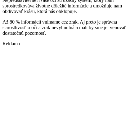
Nepredstaviteľné! Naše oči sú úžasný systém, ktorý nám
sprostredkováva životne dôležité informácie a umožňuje nám
obdivovať krásu, ktorá nás obklopuje.
Až 80 % informácií vnímame cez zrak. Aj preto je správna
starostlivosť o oči a zrak nevyhnutná a mali by sme jej venovať
dostatočnú pozornosť.
Reklama