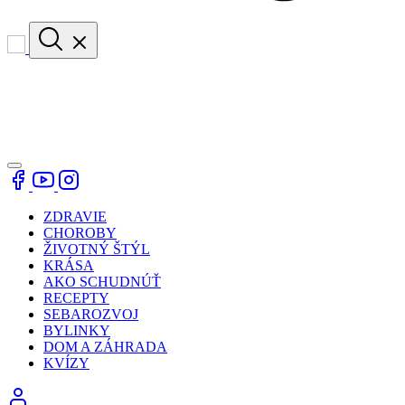
ZDRAVIE
CHOROBY
ŽIVOTNÝ ŠTÝL
KRÁSA
AKO SCHUDNÚŤ
RECEPTY
SEBAROZVOJ
BYLINKY
DOM A ZÁHRADA
KVÍZY