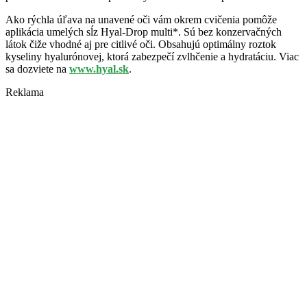
Ako rýchla úľava na unavené oči vám okrem cvičenia pomôže
aplikácia umelých sĺz Hyal-Drop multi*. Sú bez konzervačných
látok čiže vhodné aj pre citlivé oči. Obsahujú optimálny roztok
kyseliny hyalurónovej, ktorá zabezpečí zvlhčenie a hydratáciu. Viac
sa dozviete na
www.hyal.sk
.
Reklama