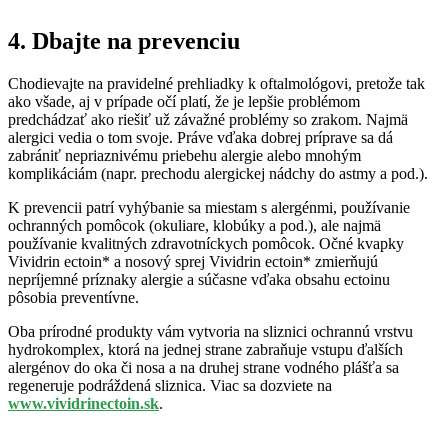
4. Dbajte na prevenciu
Chodievajte na pravidelné prehliadky k oftalmológovi, pretože tak
ako všade, aj v prípade očí platí, že je lepšie problémom
predchádzať ako riešiť už závažné problémy so zrakom. Najmä
alergici vedia o tom svoje. Práve vďaka dobrej príprave sa dá
zabrániť nepriaznivému priebehu alergie alebo mnohým
komplikáciám (napr. prechodu alergickej nádchy do astmy a pod.).
K prevencii patrí vyhýbanie sa miestam s alergénmi, používanie
ochranných pomôcok (okuliare, klobúky a pod.), ale najmä
používanie kvalitných zdravotníckych pomôcok. Očné kvapky
Vividrin ectoin* a nosový sprej Vividrin ectoin* zmierňujú
nepríjemné príznaky alergie a súčasne vďaka obsahu ectoinu
pôsobia preventívne.
Oba prírodné produkty vám vytvoria na sliznici ochrannú vrstvu
hydrokomplex, ktorá na jednej strane zabraňuje vstupu ďalších
alergénov do oka či nosa a na druhej strane vodného plášťa sa
regeneruje podráždená sliznica. Viac sa dozviete na
www.vividrinectoin.sk
.