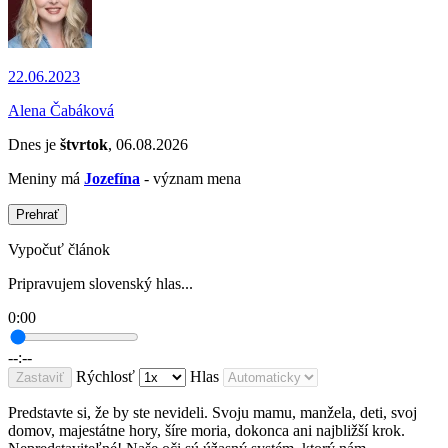
22.06.2023
Alena Čabáková
Dnes je
štvrtok
, 06.08.2026
Meniny má
Jozefína
- význam mena
Prehrať
Vypočuť článok
Pripravujem slovenský hlas...
0:00
--:--
Rýchlosť
Hlas
Zastaviť
Predstavte si, že by ste nevideli. Svoju mamu, manžela, deti, svoj
domov, majestátne hory, šíre moria, dokonca ani najbližší krok.