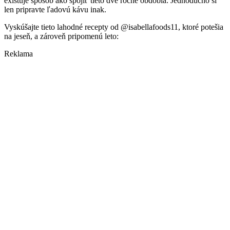
existuje spôsob ako spojiť tieto dve ročné obdobia. Jednoducho si
len pripravte ľadovú kávu inak.
Vyskúšajte tieto lahodné recepty od @isabellafoods11, ktoré potešia
na jeseň, a zároveň pripomenú leto:
Reklama