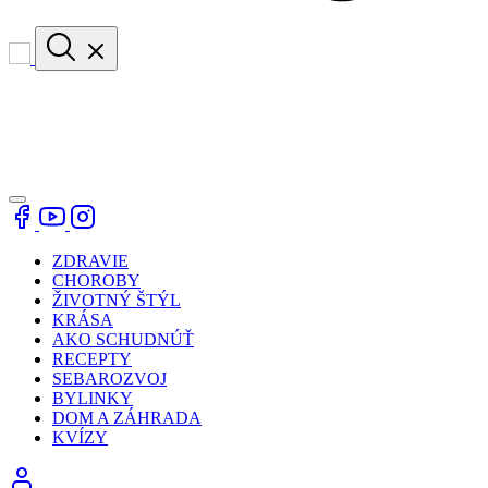
ZDRAVIE
CHOROBY
ŽIVOTNÝ ŠTÝL
KRÁSA
AKO SCHUDNÚŤ
RECEPTY
SEBAROZVOJ
BYLINKY
DOM A ZÁHRADA
KVÍZY