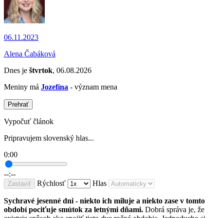
06.11.2023
Alena Čabáková
Dnes je
štvrtok
, 06.08.2026
Meniny má
Jozefína
- význam mena
Prehrať
Vypočuť článok
Pripravujem slovenský hlas...
0:00
--:--
Rýchlosť
Hlas
Zastaviť
Sychravé jesenné dni - niekto ich miluje a niekto zase v tomto
období pociťuje smútok za letnými dňami.
Dobrá správa je, že