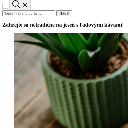
Hľadať
Zahrejte sa netradične na jeseň s ľadovými kávami!