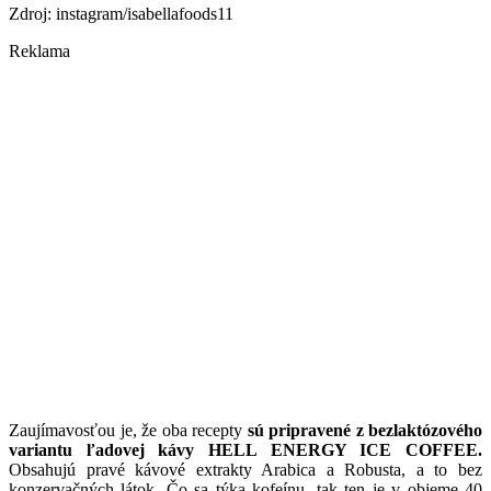
Zdroj: instagram/isabellafoods11
Reklama
Zaujímavosťou je, že oba recepty
sú pripravené z bezlaktózového
variantu ľadovej kávy HELL ENERGY ICE COFFEE.
Obsahujú pravé kávové extrakty Arabica a Robusta, a to bez
konzervačných látok. Čo sa týka kofeínu, tak ten je v objeme 40