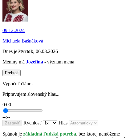
09.12.2024
Michaela Bašnáková
Dnes je
štvrtok
, 06.08.2026
Meniny má
Jozefína
- význam mena
Prehrať
Vypočuť článok
Pripravujem slovenský hlas...
0:00
--:--
Rýchlosť
Hlas
Zastaviť
Spánok je
základná ľudská potreba
, bez ktorej nemôžeme