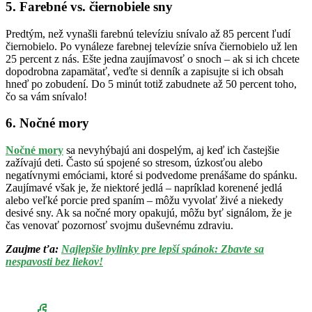
5. Farebné vs. čiernobiele sny
Predtým, než vynašli farebnú televíziu snívalo až 85 percent ľudí
čiernobielo. Po vynáleze farebnej televízie sníva čiernobielo už len
25 percent z nás. Ešte jedna zaujímavosť o snoch – ak si ich chcete
dopodrobna zapamätať, veďte si denník a zapisujte si ich obsah
hneď po zobudení. Do 5 minút totiž zabudnete až 50 percent toho,
čo sa vám snívalo!
6. Nočné mory
Nočné mory
sa nevyhýbajú ani dospelým, aj keď ich častejšie
zažívajú deti. Často sú spojené so stresom, úzkosťou alebo
negatívnymi emóciami, ktoré si podvedome prenášame do spánku.
Zaujímavé však je, že niektoré jedlá – napríklad korenené jedlá
alebo veľké porcie pred spaním – môžu vyvolať živé a niekedy
desivé sny. Ak sa nočné mory opakujú, môžu byť signálom, že je
čas venovať pozornosť svojmu duševnému zdraviu.
Zaujme ťa:
Najlepšie bylinky pre lepší spánok: Zbavte sa
nespavosti bez liekov!