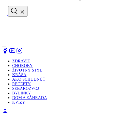
ZDRAVIE
CHOROBY
ŽIVOTNÝ ŠTÝL
KRÁSA
AKO SCHUDNÚŤ
RECEPTY
SEBAROZVOJ
BYLINKY
DOM A ZÁHRADA
KVÍZY