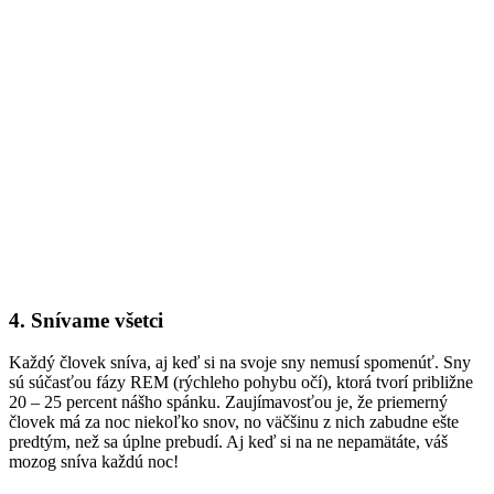
4. Snívame všetci
Každý človek sníva, aj keď si na svoje sny nemusí spomenúť. Sny
sú súčasťou fázy REM (rýchleho pohybu očí), ktorá tvorí približne
20 – 25 percent nášho spánku. Zaujímavosťou je, že priemerný
človek má za noc niekoľko snov, no väčšinu z nich zabudne ešte
predtým, než sa úplne prebudí. Aj keď si na ne nepamätáte, váš
mozog sníva každú noc!