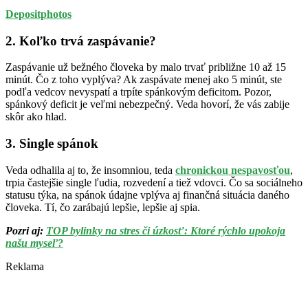
Depositphotos
2. Koľko trvá zaspávanie?
Zaspávanie už bežného človeka by malo trvať približne 10 až 15
minút. Čo z toho vyplýva? Ak zaspávate menej ako 5 minút, ste
podľa vedcov nevyspatí a trpíte spánkovým deficitom. Pozor,
spánkový deficit je veľmi nebezpečný. Veda hovorí, že vás zabije
skôr ako hlad.
3. Single spánok
Veda odhalila aj to, že insomniou, teda
chronickou nespavosťou
,
trpia častejšie single ľudia, rozvedení a tiež vdovci. Čo sa sociálneho
statusu týka, na spánok údajne vplýva aj finančná situácia daného
človeka. Tí, čo zarábajú lepšie, lepšie aj spia.
Pozri aj:
TOP bylinky na stres či úzkosť: Ktoré rýchlo upokoja
našu myseľ?
Reklama