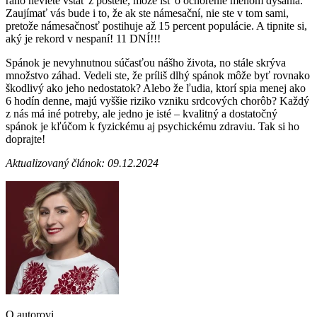
ráno neviete vstať z postele, môže ísť o ochorenie menom dysania.
Zaujímať vás bude i to, že ak ste námesační, nie ste v tom sami,
pretože námesačnosť postihuje až 15 percent populácie. A tipnite si,
aký je rekord v nespaní! 11 DNÍ!!!
Spánok je nevyhnutnou súčasťou nášho života, no stále skrýva
množstvo záhad. Vedeli ste, že príliš dlhý spánok môže byť rovnako
škodlivý ako jeho nedostatok? Alebo že ľudia, ktorí spia menej ako
6 hodín denne, majú vyššie riziko vzniku srdcových chorôb? Každý
z nás má iné potreby, ale jedno je isté – kvalitný a dostatočný
spánok je kľúčom k fyzickému aj psychickému zdraviu. Tak si ho
doprajte!
Aktualizovaný článok: 09.12.2024
O autorovi