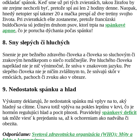
odkladať spánok. Keď sme už pri tých zvieratách, takou žirafou by
ste zrejme nechceli byť, pretože spí asi len 2 hodiny denne. Naopak,
hnedý netopier spí takmer 20 a mačka prespí až dve tretiny svojho
života. Pri zvieratkách ešte zostaneme, pretože francúzski
buldočkovia sú jediným druhom psov, ktorí trpia na
spánkové
apnoe
, čo je porucha dýchania počas spánku!
8. Sny slepých či hluchých
Snenie je pre bežného zdravého človeka a človeka so sluchovým či
zrakovým hendikepom o niečo rozličnejšie. Pre hluchého človeka
napríklad nie je nič výnimočné, že sníva v znakovom jazyku. Pre
slepého človeka nie je ničím zvláštnym to, že snívajú skôr v
emóciách, pachoch či zvuku ako v obraze.
9. Nedostatok spánku a hlad
Výskumy deklarujú, že nedostatok spánku má vplyv na to, aký
hladný sa cítime. Únava totiž vplýva na pokles leptínu v krvi, čo je
hormón regulujúci hlad a pocit plnosti. Pravidelný
spánkový deficit
tak môže viesť k prejedaniu sa, až k ochoreniam ako nadváha či
obezita.
Odporúčame:
Svetová zdravotnícka organizácia (WHO): Mýty a
fakty o koronavíruse