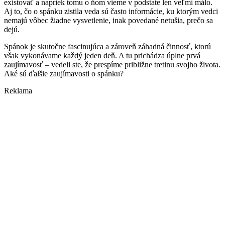
existovať a napriek tomu o ňom vieme v podstate len veľmi málo.
Aj to, čo o spánku zistila veda sú často informácie, ku ktorým vedci
nemajú vôbec žiadne vysvetlenie, inak povedané netušia, prečo sa
dejú.
Spánok je skutočne fascinujúca a zároveň záhadná činnosť, ktorú
však vykonávame každý jeden deň. A tu prichádza úplne prvá
zaujímavosť – vedeli ste, že prespíme približne tretinu svojho života.
Aké sú ďalšie zaujímavosti o spánku?
Reklama