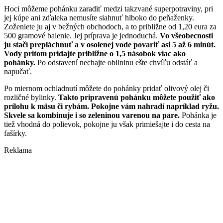
Hoci môžeme pohánku zaradiť medzi takzvané superpotraviny, pri
jej kúpe ani zďaleka nemusíte siahnuť hlboko do peňaženky.
Zoženiete ju aj v bežných obchodoch, a to približne od 1,20 eura za
500 gramové balenie. Jej príprava je jednoduchá.
Vo všeobecnosti
ju stačí prepláchnuť a v osolenej vode povariť asi 5 až 6 minút.
Vody pritom pridajte približne o 1,5 násobok viac ako
pohánky.
Po odstavení nechajte obilninu ešte chvíľu odstáť a
napučať.
Po miernom ochladnutí môžete do pohánky pridať olivový olej či
rozličné bylinky.
Takto pripravenú pohánku môžete použiť ako
prílohu k mäsu či rybám. Pokojne vám nahradí napríklad ryžu.
Skvele sa kombinuje i so zeleninou varenou na pare.
Pohánka je
tiež vhodná do polievok, pokojne ju však primiešajte i do cesta na
fašírky.
Reklama