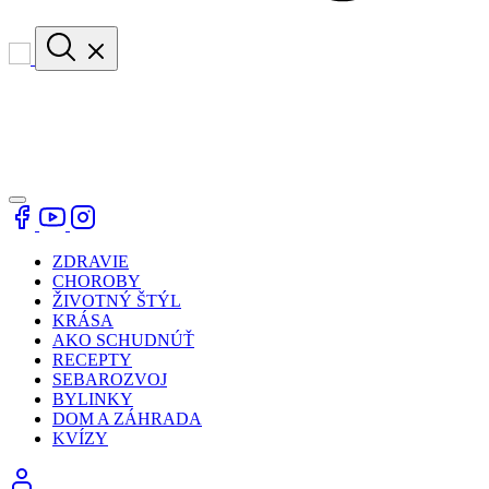
ZDRAVIE
CHOROBY
ŽIVOTNÝ ŠTÝL
KRÁSA
AKO SCHUDNÚŤ
RECEPTY
SEBAROZVOJ
BYLINKY
DOM A ZÁHRADA
KVÍZY