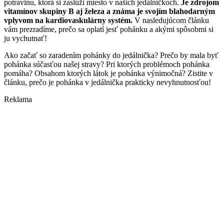
potravinu, ktorá si zaslúži miesto v našich jedálničkoch.
Je zdrojom
vitamínov skupiny B aj železa a známa je svojím blahodarným
vplyvom na kardiovaskulárny systém.
V nasledujúcom článku
vám prezradíme, prečo sa oplatí jesť pohánku a akými spôsobmi si
ju vychutnať!
Ako začať so zaradením pohánky do jedálnička? Prečo by mala byť
pohánka súčasťou našej stravy? Pri ktorých problémoch pohánka
pomáha? Obsahom ktorých látok je pohánka výnimočná? Zistite v
článku, prečo je pohánka v jedálnička prakticky nevyhnutnosťou!
Reklama