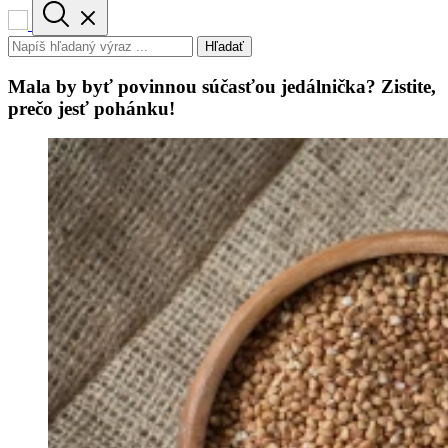
Hľadať
Mala by byť povinnou súčasťou jedálnička? Zistite,
prečo jesť pohánku!