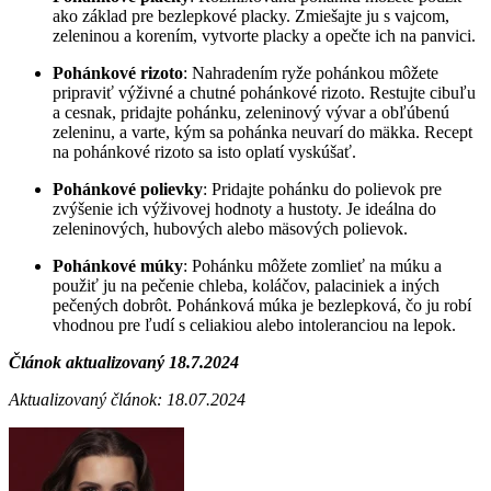
ako základ pre bezlepkové placky. Zmiešajte ju s vajcom,
zeleninou a korením, vytvorte placky a opečte ich na panvici.
Pohánkové rizoto
: Nahradením ryže pohánkou môžete
pripraviť výživné a chutné pohánkové rizoto. Restujte cibuľu
a cesnak, pridajte pohánku, zeleninový vývar a obľúbenú
zeleninu, a varte, kým sa pohánka neuvarí do mäkka. Recept
na pohánkové rizoto sa isto oplatí vyskúšať.
Pohánkové polievky
: Pridajte pohánku do polievok pre
zvýšenie ich výživovej hodnoty a hustoty. Je ideálna do
zeleninových, hubových alebo mäsových polievok.
Pohánkové múky
: Pohánku môžete zomlieť na múku a
použiť ju na pečenie chleba, koláčov, palaciniek a iných
pečených dobrôt. Pohánková múka je bezlepková, čo ju robí
vhodnou pre ľudí s celiakiou alebo intoleranciou na lepok.
Článok aktualizovaný 18.7.2024
Aktualizovaný článok: 18.07.2024