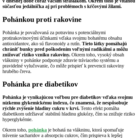
v dnešnej dobe čoraz väčším strašiakom. Okrem toho je vítanou
súčasťou jedálnička aj pri problémoch s kŕčovými žilami.
Pohánkou proti rakovine
Pohánka je považovaná za potravinu s potenciálnymi
protirakovinovými účinkami vďaka svojmu bohatému obsahu
antioxidantov, ako sú flavonoidy a rutín.
Tieto látky pomáhajú
chrániť bunky pred poškodením voľnými radikálmi a môžu
znižovať riziko vzniku rakoviny.
Okrem toho, vysoký obsah
vlákniny v pohánke podporuje zdravie tráviaceho systému a
pravidelné vylučovanie, čo môže prispieť k prevencii rakoviny
hrubého čreva.
Pohánka pre diabetikov
Pohánka je vynikajúcou voľbou pre diabetikov vďaka svojmu
nízkemu glykemickému indexu, čo znamená, že nespôsobuje
rýchle zvýšenie hladiny cukru v krvi.
Tento efekt pomáha
diabetikom udržiavať stabilnú hladinu glukózy, čím sa znižuje riziko
hyperglykémie.
Okrem toho,
pohánka
je bohatá na vlákninu, ktorá spomaľuje
trávenie sacharidov a absorpciu cukrov, čím prispieva k lepšej