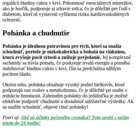
regulácii hladiny cukru v krvi. Prítomnosť esenciálnych minerálov,
ako je horčík, podporuje aj zdravie srdca, čo je dôležité pre ľudí s
diabetom, ktorí sú vystavení vyššiemu riziku kardiovaskulárnych
ochorení.
Pohánka a chudnutie
Pohánka je ideálnou potravinou pre tých, ktorí sa snažia
schudnúť, pretože je nízkokalorická a bohatá na vlákninu,
ktorá zvyšuje pocit sýtosti a znižuje prejedanie.
Jej komplexné
sacharidy sa trávia pomaly, čo poskytuje trvalú energiu a pomáha
stabilizovať hladinu cukru v krvi, čím sa predchádza náhlym
pocitom hladu.
Okrem toho, pohánka obsahuje vysoký podiel bielkovín, ktoré
podporujú rast svalov a metabolizmus, čo je dôležité pri snahe o
redukciu hmotnosti. Zahrnutím pohánky do jedálnička je možné
efektívne podporiť chudnutie a dosiahnuť udržateľné výsledky. Ak
sa snažíte schudnúť, objavte chuť pohánky!
Pozri aj:
Aké sú účinky pečeného cesnaku? Toto urobí s vaším
telom do 24 hodín!