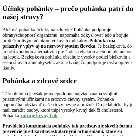
Účinky pohánky – prečo pohánka patrí do
našej stravy?
Aké má pohánka účinky na zdravie? Pohánka podporuje
obranyschopnosť organizmu, napomáha odkysľovať telo a bojuje
proti škodlivým účinkom voľných radikálov.
Pohánka má
priaznivý vplyv aj na nervový systém človeka.
Je bezlepková, čo
ju robí vhodnou alternatívou pre ľudí s celiakiou alebo intoleranciou
na lepok. Bezlepková pohánka obsahuje vysoký podiel bielkovín a
esenciálnych aminokyselín, ako je lyzín, čo podporuje rast a opravu
tkanív.
Pohánka a zdravé srdce
Táto obilnina je však pravdepodobne najviac známa svojimi
priaznivými účinkami na srdcovo-cievny systém. Pohánka
napomáha udržiavať naše cievy pevné a pružné. Do jedálnička by ju
mali zaradiť osoby, ktoré trápi vysoký krvný tlak či cholesterol.
Pohánka
znižuje krvný tlak
.
Pravidelná konzumácia pohánky tak predstavuje skvelú formu
prevencie pred kardiovaskulárnymi ochoreniami, ktoré sú