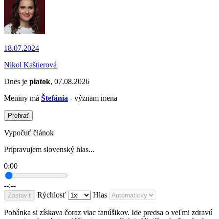
18.07.2024
Nikol Kaštierová
Dnes je
piatok
, 07.08.2026
Meniny má
Štefánia
- význam mena
Prehrať
Vypočuť článok
Pripravujem slovenský hlas...
0:00
--:--
Rýchlosť
Hlas
Zastaviť
Pohánka si získava čoraz viac fanúšikov. Ide predsa o veľmi zdravú