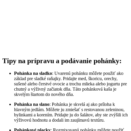
Tipy na prípravu a podávanie pohánky:
Pohánka na sladko
: Uvarenú pohánku môžete použiť ako
základ pre sladké raňajky. Pridajte med, škoricu, orechy,
sušené alebo čerstvé ovocie a trochu mlieka alebo jogurtu pre
chutný a výživný začiatok dňa. Táto pohánková kaša je
skvelým štartom do nového dňa.
Pohánka na slano
: Pohánka je skvelá aj ako príloha k
hlavným jedlám. Môžete ju zmiešať s restovanou zeleninou,
bylinkami a korením. Pridajte ju do šalátov, aby ste zvýšili ich
výživovú hodnotu a dodali im zaujímavú textúru.
Pohánkové placky
: Rozmixovanú pohánku môžete použiť