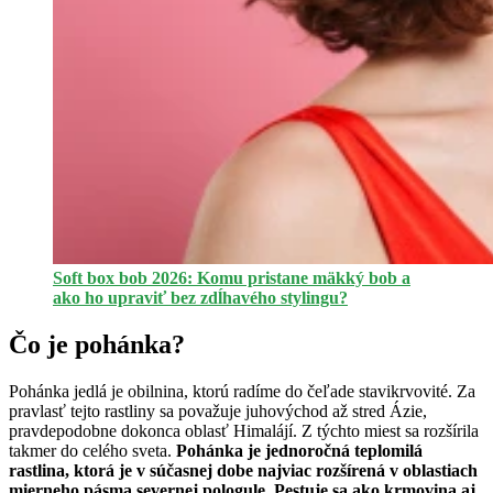
Soft box bob 2026: Komu pristane mäkký bob a
ako ho upraviť bez zdĺhavého stylingu?
Čo je pohánka?
Pohánka jedlá je obilnina, ktorú radíme do čeľade stavikrvovité. Za
pravlasť tejto rastliny sa považuje juhovýchod až stred Ázie,
pravdepodobne dokonca oblasť Himalájí. Z týchto miest sa rozšírila
takmer do celého sveta.
Pohánka je jednoročná teplomilá
rastlina, ktorá je v súčasnej dobe najviac rozšírená v oblastiach
mierneho pásma severnej pologule. Pestuje sa ako krmovina aj