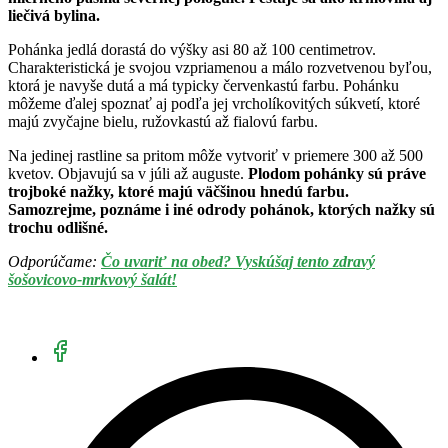
liečivá bylina.
Pohánka jedlá dorastá do výšky asi 80 až 100 centimetrov.
Charakteristická je svojou vzpriamenou a málo rozvetvenou byľou,
ktorá je navyše dutá a má typicky červenkastú farbu. Pohánku
môžeme ďalej spoznať aj podľa jej vrcholíkovitých súkvetí, ktoré
majú zvyčajne bielu, ružovkastú až fialovú farbu.
Na jedinej rastline sa pritom môže vytvoriť v priemere 300 až 500
kvetov. Objavujú sa v júli až auguste.
Plodom pohánky sú práve
trojboké nažky, ktoré majú väčšinou hnedú farbu.
Samozrejme, poznáme i iné odrody pohánok, ktorých nažky sú
trochu odlišné.
Odporúčame:
Čo uvariť na obed? Vyskúšaj tento zdravý
šošovicovo-mrkvový šalát!