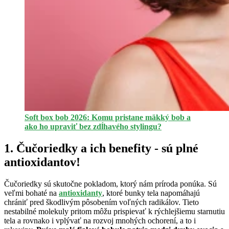
Soft box bob 2026: Komu pristane mäkký bob a
ako ho upraviť bez zdĺhavého stylingu?
1. Čučoriedky a ich benefity - sú plné
antioxidantov!
Čučoriedky sú skutočne pokladom, ktorý nám príroda ponúka. Sú
veľmi bohaté na
antioxidanty
, ktoré bunky tela napomáhajú
chrániť pred škodlivým pôsobením voľných radikálov. Tieto
nestabilné molekuly pritom môžu prispievať k rýchlejšiemu starnutiu
tela a rovnako i vplývať na rozvoj mnohých ochorení, a to i