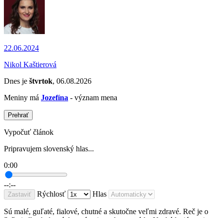
22.06.2024
Nikol Kaštierová
Dnes je
štvrtok
, 06.08.2026
Meniny má
Jozefína
- význam mena
Prehrať
Vypočuť článok
Pripravujem slovenský hlas...
0:00
--:--
Rýchlosť
Hlas
Zastaviť
Sú malé, guľaté, fialové, chutné a skutočne veľmi zdravé. Reč je o