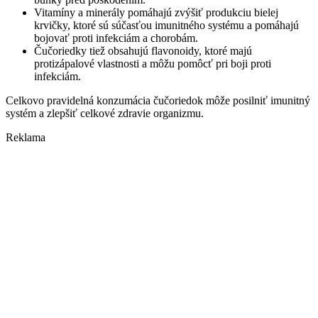
Vitamíny a minerály pomáhajú zvýšiť produkciu bielej
krvičky, ktoré sú súčasťou imunitného systému a pomáhajú
bojovať proti infekciám a chorobám.
Čučoriedky tiež obsahujú flavonoidy, ktoré majú
protizápalové vlastnosti a môžu pomôcť pri boji proti
infekciám.
Celkovo pravidelná konzumácia čučoriedok môže posilniť imunitný
systém a zlepšiť celkové zdravie organizmu.
Reklama