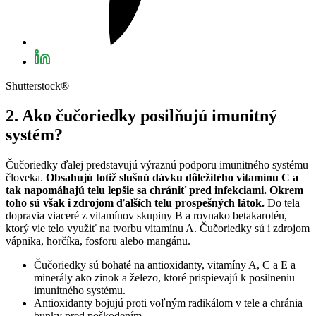
Shutterstock®
2. Ako čučoriedky posilňujú imunitný
systém?
Čučoriedky ďalej predstavujú výraznú podporu imunitného systému
človeka.
Obsahujú totiž slušnú dávku dôležitého vitamínu C a
tak napomáhajú telu lepšie sa chrániť pred infekciami. Okrem
toho sú však i zdrojom ďalších telu prospešných látok.
Do tela
dopravia viaceré z vitamínov skupiny B a rovnako betakarotén,
ktorý vie telo využiť na tvorbu vitamínu A. Čučoriedky sú i zdrojom
vápnika, horčíka, fosforu alebo mangánu.
Čučoriedky sú bohaté na antioxidanty, vitamíny A, C a E a
minerály ako zinok a železo, ktoré prispievajú k posilneniu
imunitného systému.
Antioxidanty bojujú proti voľným radikálom v tele a chránia
bunky pred poškodením.