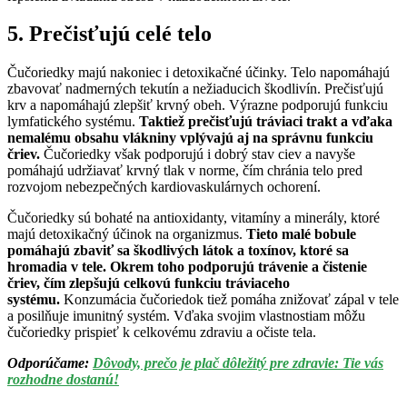
5. Prečisťujú celé telo
Čučoriedky majú nakoniec i detoxikačné účinky. Telo napomáhajú
zbavovať nadmerných tekutín a nežiaducich škodlivín. Prečisťujú
krv a napomáhajú zlepšiť krvný obeh. Výrazne podporujú funkciu
lymfatického systému.
Taktiež prečisťujú tráviaci trakt a vďaka
nemalému obsahu vlákniny vplývajú aj na správnu funkciu
čriev.
Čučoriedky však podporujú i dobrý stav ciev a navyše
pomáhajú udržiavať krvný tlak v norme, čím chránia telo pred
rozvojom nebezpečných kardiovaskulárnych ochorení.
Čučoriedky sú bohaté na antioxidanty, vitamíny a minerály, ktoré
majú detoxikačný účinok na organizmus.
Tieto malé bobule
pomáhajú zbaviť sa škodlivých látok a toxínov, ktoré sa
hromadia v tele. Okrem toho podporujú trávenie a čistenie
čriev, čím zlepšujú celkovú funkciu tráviaceho
systému.
Konzumácia čučoriedok tiež pomáha znižovať zápal v tele
a posilňuje imunitný systém. Vďaka svojim vlastnostiam môžu
čučoriedky prispieť k celkovému zdraviu a očiste tela.
Odporúčame:
Dôvody, prečo je plač dôležitý pre zdravie: Tie vás
rozhodne dostanú!