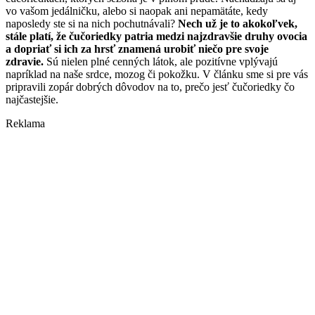
vo vašom jedálničku, alebo si naopak ani nepamätáte, kedy
naposledy ste si na nich pochutnávali?
Nech už je to akokoľvek,
stále platí, že čučoriedky patria medzi najzdravšie druhy ovocia
a dopriať si ich za hrsť znamená urobiť niečo pre svoje
zdravie.
Sú nielen plné cenných látok, ale pozitívne vplývajú
napríklad na naše srdce, mozog či pokožku. V článku sme si pre vás
pripravili zopár dobrých dôvodov na to, prečo jesť čučoriedky čo
najčastejšie.
Reklama