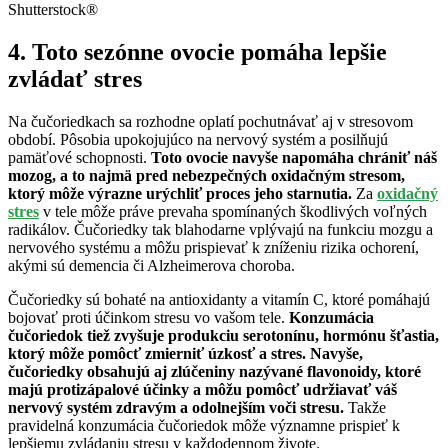
Shutterstock®
4. Toto sezónne ovocie pomáha lepšie
zvládať stres
Na čučoriedkach sa rozhodne oplatí pochutnávať aj v stresovom
období. Pôsobia upokojujúco na nervový systém a posilňujú
pamäťové schopnosti.
Toto ovocie navyše napomáha chrániť náš
mozog, a to najmä pred nebezpečných oxidačným stresom,
ktorý môže výrazne urýchliť proces jeho starnutia.
Za
oxidačný
stres
v tele môže práve prevaha spomínaných škodlivých voľných
radikálov. Čučoriedky tak blahodarne vplývajú na funkciu mozgu a
nervového systému a môžu prispievať k zníženiu rizika ochorení,
akými sú demencia či Alzheimerova choroba.
Čučoriedky sú bohaté na antioxidanty a vitamín C, ktoré pomáhajú
bojovať proti účinkom stresu vo vašom tele.
Konzumácia
čučoriedok tiež zvyšuje produkciu serotonínu, hormónu šťastia,
ktorý môže pomôcť zmierniť úzkosť a stres. Navyše,
čučoriedky obsahujú aj zlúčeniny nazývané flavonoidy, ktoré
majú protizápalové účinky a môžu pomôcť udržiavať váš
nervový systém zdravým a odolnejším voči stresu.
Takže
pravidelná konzumácia čučoriedok môže významne prispieť k
lepšiemu zvládaniu stresu v každodennom živote.