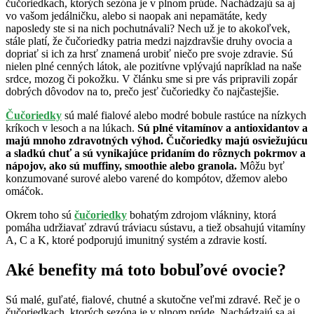
čučoriedkach, ktorých sezóna je v plnom prúde. Nachádzajú sa aj
vo vašom jedálničku, alebo si naopak ani nepamätáte, kedy
naposledy ste si na nich pochutnávali? Nech už je to akokoľvek,
stále platí, že čučoriedky patria medzi najzdravšie druhy ovocia a
dopriať si ich za hrsť znamená urobiť niečo pre svoje zdravie. Sú
nielen plné cenných látok, ale pozitívne vplývajú napríklad na naše
srdce, mozog či pokožku. V článku sme si pre vás pripravili zopár
dobrých dôvodov na to, prečo jesť čučoriedky čo najčastejšie.
Čučoriedky
sú malé fialové alebo modré bobule rastúce na nízkych
kríkoch v lesoch a na lúkach.
Sú plné vitamínov a antioxidantov a
majú mnoho zdravotných výhod. Čučoriedky majú osviežujúcu
a sladkú chuť a sú vynikajúce pridaním do rôznych pokrmov a
nápojov, ako sú muffiny, smoothie alebo granola.
Môžu byť
konzumované surové alebo varené do kompótov, džemov alebo
omáčok.
Okrem toho sú
čučoriedky
bohatým zdrojom vlákniny, ktorá
pomáha udržiavať zdravú tráviacu sústavu, a tiež obsahujú vitamíny
A, C a K, ktoré podporujú imunitný systém a zdravie kostí.
Aké benefity má toto bobuľové ovocie?
Sú malé, guľaté, fialové, chutné a skutočne veľmi zdravé. Reč je o
čučoriedkach, ktorých sezóna je v plnom prúde. Nachádzajú sa aj