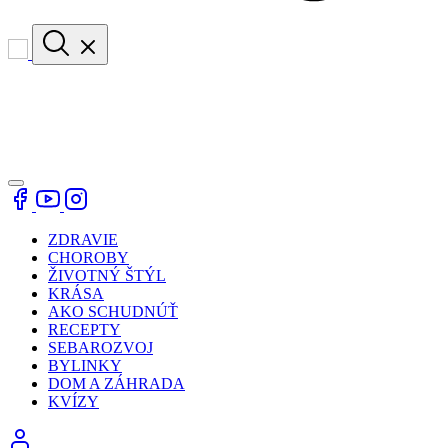
ZDRAVIE
CHOROBY
ŽIVOTNÝ ŠTÝL
KRÁSA
AKO SCHUDNÚŤ
RECEPTY
SEBAROZVOJ
BYLINKY
DOM A ZÁHRADA
KVÍZY