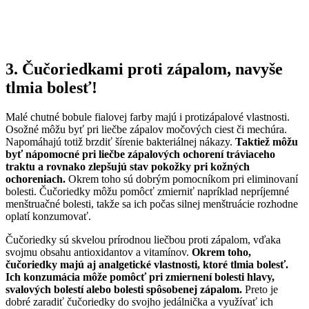
3. Čučoriedkami proti zápalom, navyše
tlmia bolesť!
Malé chutné bobule fialovej farby majú i protizápalové vlastnosti.
Osožné môžu byť pri liečbe zápalov močových ciest či mechúra.
Napomáhajú totiž brzdiť šírenie bakteriálnej nákazy.
Taktiež môžu
byť nápomocné pri liečbe zápalových ochorení tráviaceho
traktu a rovnako zlepšujú stav pokožky pri kožných
ochoreniach.
Okrem toho sú dobrým pomocníkom pri eliminovaní
bolesti. Čučoriedky môžu pomôcť zmierniť napríklad nepríjemné
menštruačné bolesti, takže sa ich počas silnej menštruácie rozhodne
oplatí konzumovať.
Čučoriedky sú skvelou prírodnou liečbou proti zápalom, vďaka
svojmu obsahu antioxidantov a vitamínov.
Okrem toho,
čučoriedky majú aj analgetické vlastnosti, ktoré tlmia bolesť.
Ich konzumácia môže pomôcť pri zmiernení bolesti hlavy,
svalových bolestí alebo bolesti spôsobenej zápalom.
Preto je
dobré zaradiť čučoriedky do svojho jedálnička a využívať ich