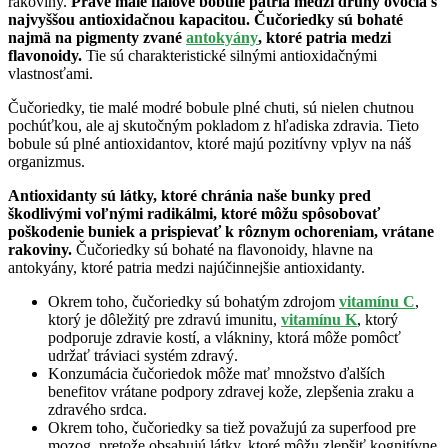
rakoviny.
Práve malé fialové bobule patria medzi druhy ovocia s
najvyššou antioxidačnou kapacitou. Čučoriedky sú bohaté
najmä na pigmenty zvané
antokyány
, ktoré patria medzi
flavonoidy.
Tie sú charakteristické silnými antioxidačnými
vlastnosťami.
Čučoriedky, tie malé modré bobule plné chuti, sú nielen chutnou
pochúťkou, ale aj skutočným pokladom z hľadiska zdravia. Tieto
bobule sú plné antioxidantov, ktoré majú pozitívny vplyv na náš
organizmus.
Antioxidanty sú látky, ktoré chránia naše bunky pred
škodlivými voľnými radikálmi, ktoré môžu spôsobovať
poškodenie buniek a prispievať k rôznym ochoreniam, vrátane
rakoviny.
Čučoriedky sú bohaté na flavonoidy, hlavne na
antokyány, ktoré patria medzi najúčinnejšie antioxidanty.
Okrem toho, čučoriedky sú bohatým zdrojom
vitamínu C
,
ktorý je dôležitý pre zdravú imunitu,
vitamínu K
, ktorý
podporuje zdravie kostí, a vlákniny, ktorá môže pomôcť
udržať tráviaci systém zdravý.
Konzumácia čučoriedok môže mať množstvo ďalších
benefitov vrátane podpory zdravej kože, zlepšenia zraku a
zdravého srdca.
Okrem toho, čučoriedky sa tiež považujú za superfood pre
mozog, pretože obsahujú látky, ktoré môžu zlepšiť kognitívne