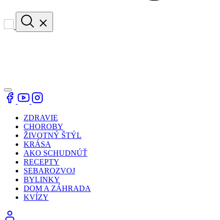
ZDRAVIE
CHOROBY
ŽIVOTNÝ ŠTÝL
KRÁSA
AKO SCHUDNÚŤ
RECEPTY
SEBAROZVOJ
BYLINKY
DOM A ZÁHRADA
KVÍZY