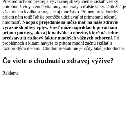
Prostredníctvom pestrej a vyváženej stravy vieme získať všetky
potrebné živiny, cenné vitamíny, minerály a ďalšie látky. Dôležitá je
však nielen kvalita stravy, ale aj množstvo. Primeraný kalorický
príjem nám totiž ľahšie pomôže udržiavať si primeranú telesnú
hmotnosť.
Naopak prejedanie sa môže mať na naše zdravie
výrazne škodlivý vplyv. Viesť môže napríklad k poruchám
príjmu potravy, ako aj k nadváhe a obezite, ktoré následne
predstavujú rizikový faktor mnohých vážnych ochorení.
Pri
problémoch s kilami navyše to pritom mnohí začnú skúšať s
rôznorodými diétami. Chudnutie však nie je vždy také jednoduché.
Čo viete o chudnutí a zdravej výžive?
Reklama