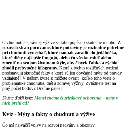
O chudnutí a správnej výžive sa toho popísalo skutočne mnoho.
Z
rôznych strán počúvame, ktoré potraviny je rozhodne potrebné
pri chudnutí vynechať, ktoré naopak zaradiť do jedálnička,
ktoré diéty najlepšie fungujú, alebo čo všetko robiť alebo
zmeniť na svojom životnom štýle, aby človek ľahko a rýchlo
zhodil prebytočné kilogramy.
Ktoré z týchto rozličných tvrdení
predstavujú skutočné fakty a ktoré sú len obyčajné mýty od pravdy
vzdialené? V našom kvíze si môžete overiť, koľko toho viete o
problematike chudnutia, diét a zdravej výživy. Zvládnete test na
plný počet bodov? Držíme palce!
Skúste ďalší kvíz:
Menej známe či zriedkavé ochorenia – máte v
nich prehľad?
Kvíz - Mýty a fakty o chudnutí a výžive
Čo má najväčší vplyv na rozvoj nadváhy a obezity?