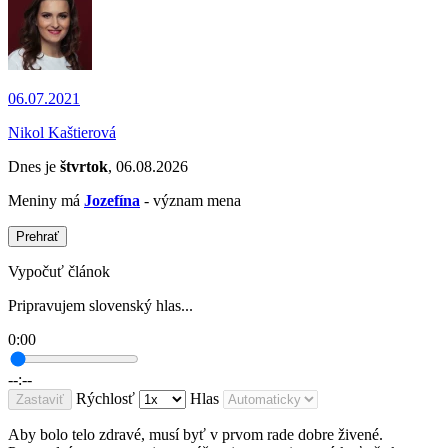
06.07.2021
Nikol Kaštierová
Dnes je
štvrtok
, 06.08.2026
Meniny má
Jozefína
- význam mena
Prehrať
Vypočuť článok
Pripravujem slovenský hlas...
0:00
--:--
Rýchlosť
Hlas
Zastaviť
Aby bolo telo zdravé, musí byť v prvom rade dobre živené.