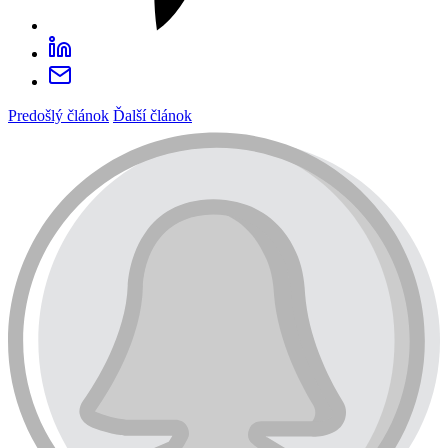
Predošlý článok
Ďalší článok