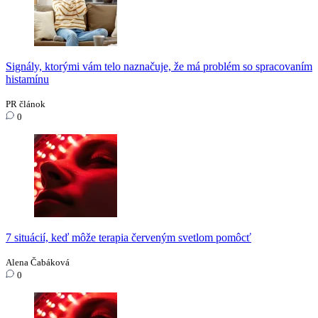
Signály, ktorými vám telo naznačuje, že má problém so spracovaním
histamínu
PR článok
0
7 situácií, keď môže terapia červeným svetlom pomôcť
Alena Čabáková
0