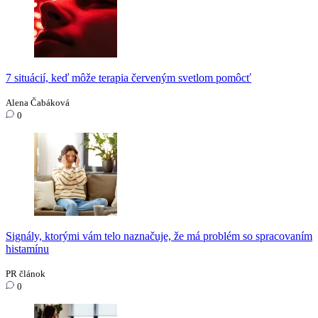
7 situácií, keď môže terapia červeným svetlom pomôcť
Alena Čabáková
0
Signály, ktorými vám telo naznačuje, že má problém so spracovaním
histamínu
PR článok
0