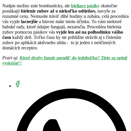
Nadpis možno znie bombasticky, ale
bieliace pásiky
skutočne
ponúkajú
bielenie zubov až o niekoľko odtieňov,
navyše za
rozumné ceny. Nemusíte tráviť dlhé hodiny u zubára, celá procedúra
vás vyjde
lacnejšie
a hlavne máte istotu účinku. To vám niektoré
babské rady, ktoré údajne fungujú, nezaručia. Procedúra bielenia
zubov pomocou pásikov vás
vyjde len asi na polhodinku vášho
času
každý deň. Toľko času by ste približne strávili aj s čistením
zubov po aplikácii aktívneho uhlia - to je jeden z neúčinných
domácich receptov.
Pozri aj:
Ktoré druhy fazule zaradiť do jedálnička? Tieto sa oplatí
vyskúšať!