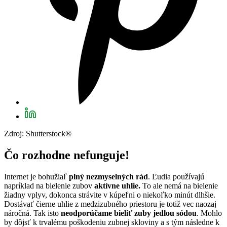
Zdroj: Shutterstock®
Čo rozhodne nefunguje!
Internet je bohužiaľ
plný nezmyselných rád
. Ľudia používajú
napríklad na bielenie zubov
aktívne uhlie.
To ale nemá na bielenie
žiadny vplyv, dokonca strávite v kúpeľni o niekoľko minút dlhšie.
Dostávať čierne uhlie z medzizubného priestoru je totiž vec naozaj
náročná. Tak isto
neodporúčame bieliť zuby jedlou sódou
. Mohlo
by dôjsť k trvalému poškodeniu zubnej skloviny a s tým následne k