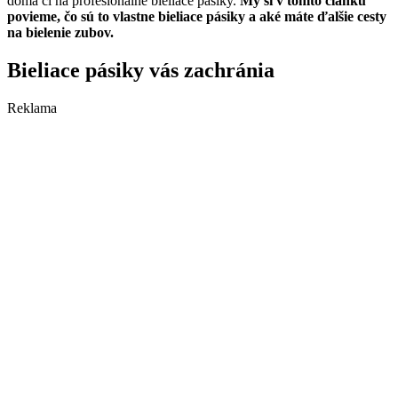
doma či na profesionálne bieliace pásiky.
My si v tomto článku
povieme, čo sú to vlastne bieliace pásiky a aké máte ďalšie cesty
na bielenie zubov.
Bieliace pásiky vás zachránia
Reklama