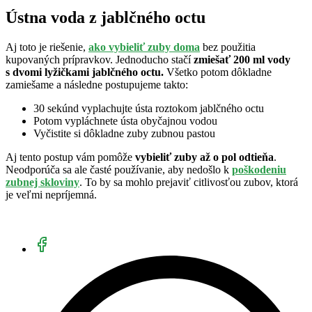
Ústna voda z jablčného octu
Aj toto je riešenie,
ako vybieliť zuby doma
bez použitia
kupovaných prípravkov. Jednoducho stačí
zmiešať 200 ml vody
s dvomi lyžičkami jablčného octu.
Všetko potom dôkladne
zamiešame a následne postupujeme takto:
30 sekúnd vyplachujte ústa roztokom jablčného octu
Potom vypláchnete ústa obyčajnou vodou
Vyčistite si dôkladne zuby zubnou pastou
Aj tento postup vám pomôže
vybieliť zuby až o pol odtieňa
.
Neodporúča sa ale časté používanie, aby nedošlo k
poškodeniu
zubnej skloviny
. To by sa mohlo prejaviť citlivosťou zubov, ktorá
je veľmi nepríjemná.