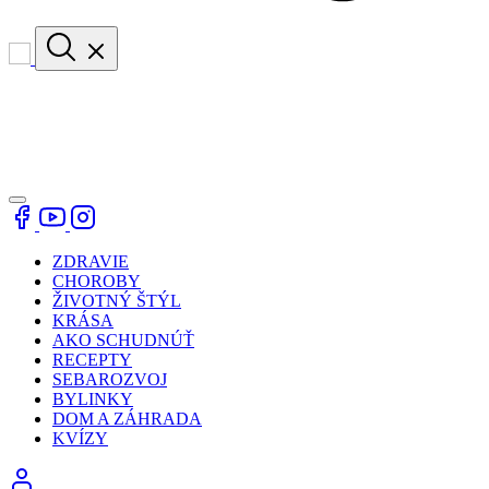
ZDRAVIE
CHOROBY
ŽIVOTNÝ ŠTÝL
KRÁSA
AKO SCHUDNÚŤ
RECEPTY
SEBAROZVOJ
BYLINKY
DOM A ZÁHRADA
KVÍZY