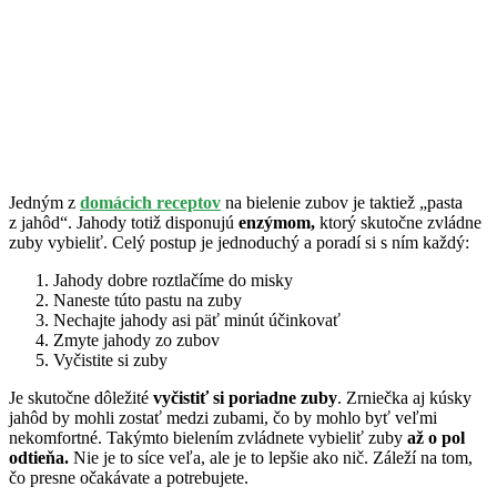
Jedným z
domácich receptov
na bielenie zubov je taktiež „pasta
z jahôd“. Jahody totiž disponujú
enzýmom,
ktorý skutočne zvládne
zuby vybieliť. Celý postup je jednoduchý a poradí si s ním každý:
Jahody dobre roztlačíme do misky
Naneste túto pastu na zuby
Nechajte jahody asi päť minút účinkovať
Zmyte jahody zo zubov
Vyčistite si zuby
Je skutočne dôležité
vyčistiť si poriadne zuby
. Zrniečka aj kúsky
jahôd by mohli zostať medzi zubami, čo by mohlo byť veľmi
nekomfortné. Takýmto bielením zvládnete vybieliť zuby
až o pol
odtieňa.
Nie je to síce veľa, ale je to lepšie ako nič. Záleží na tom,
čo presne očakávate a potrebujete.