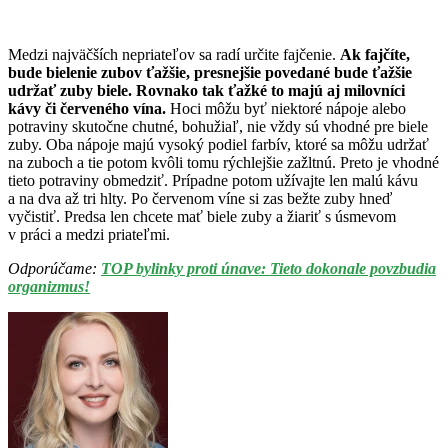
Medzi najväčších nepriateľov sa radí určite fajčenie.
Ak fajčíte,
bude bielenie zubov ťažšie, presnejšie povedané bude ťažšie
udržať zuby biele. Rovnako tak ťažké to majú aj milovníci
kávy či červeného vína.
Hoci môžu byť niektoré nápoje alebo
potraviny skutočne chutné, bohužiaľ, nie vždy sú vhodné pre biele
zuby. Oba nápoje majú vysoký podiel farbív, ktoré sa môžu udržať
na zuboch a tie potom kvôli tomu rýchlejšie zažltnú. Preto je vhodné
tieto potraviny obmedziť. Prípadne potom užívajte len malú kávu
a na dva až tri hlty. Po červenom víne si zas bežte zuby hneď
vyčistiť. Predsa len chcete mať biele zuby a žiariť s úsmevom
v práci a medzi priateľmi.
Odporúčame:
TOP bylinky proti únave: Tieto dokonale povzbudia
organizmus!