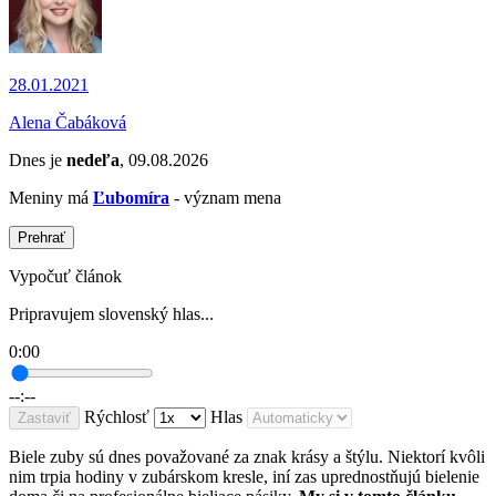
28.01.2021
Alena Čabáková
Dnes je
nedeľa
, 09.08.2026
Meniny má
Ľubomíra
- význam mena
Prehrať
Vypočuť článok
Pripravujem slovenský hlas...
0:00
--:--
Rýchlosť
Hlas
Zastaviť
Biele zuby sú dnes považované za znak krásy a štýlu. Niektorí kvôli
nim trpia hodiny v zubárskom kresle, iní zas uprednostňujú bielenie