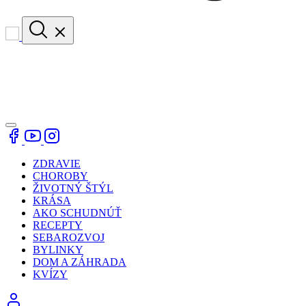
ZDRAVIE
CHOROBY
ŽIVOTNÝ ŠTÝL
KRÁSA
AKO SCHUDNÚŤ
RECEPTY
SEBAROZVOJ
BYLINKY
DOM A ZÁHRADA
KVÍZY