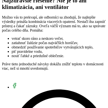
Najzdravšie riešenie? Nie je to ani
klimatizácia, ani ventilátor
Možno vás to prekvapí, ale odborníci sa zhodujú, že najlepšie
výsledky prináša kombinácia viacerých opatrení. Nestačí iba zapnúť
prístroj a čakať zázraky. Oveľa väčší význam má to, ako sa správate
počas celého dňa. Pomáha:
vetrať skoro ráno a neskoro večer,
zatiahnuť žalúzie počas najväčších horúčav,
obmedziť používanie spotrebičov vytvárajúcich teplo,
piť pravidelne vodu,
nosiť ľahké a priedušné oblečenie.
Práve tieto jednoduché návyky dokážu znížiť teplotu v domácnosti
viac, než si mnohí uvedomujú.