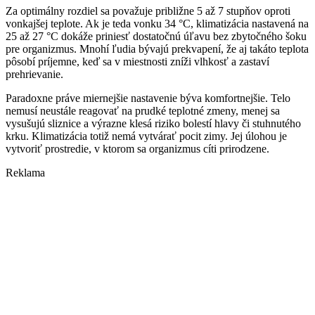
Za optimálny rozdiel sa považuje približne 5 až 7 stupňov oproti
vonkajšej teplote. Ak je teda vonku 34 °C, klimatizácia nastavená na
25 až 27 °C dokáže priniesť dostatočnú úľavu bez zbytočného šoku
pre organizmus. Mnohí ľudia bývajú prekvapení, že aj takáto teplota
pôsobí príjemne, keď sa v miestnosti zníži vlhkosť a zastaví
prehrievanie.
Paradoxne práve miernejšie nastavenie býva komfortnejšie. Telo
nemusí neustále reagovať na prudké teplotné zmeny, menej sa
vysušujú sliznice a výrazne klesá riziko bolestí hlavy či stuhnutého
krku. Klimatizácia totiž nemá vytvárať pocit zimy. Jej úlohou je
vytvoriť prostredie, v ktorom sa organizmus cíti prirodzene.
Reklama