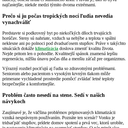
najčastejšie, niekde medzi týmito dvoma extrémami.
Prečo si ju počas tropických nocí ľudia nevedia
vynachváliť
Predstavte si podkrovný byt po niekoľkých dňoch trvajúcich
horúčav. Steny sú nahriate, vzduch sa nehýbe a teplota v spálni
neklesne ani po polnoci pod dvadsaťosem stupňov. Práve v takýchto
situáciách dokáže
klimatizácia
doslova zmeniť kvalitu života.
Nejde pritom len o pohodlie. Kvalitnejší spánok znamená lepšiu
regeneráciu, nižšiu únavu počas dňa a menšiu záťaž pre organizmus.
Výrazný rozdiel pociťujú aj ľudia so zdravotnými problémami.
Seniorom alebo pacientom s vysokým krvným tlakom môže
primerane vychladené prostredie pomôcť zvládať letné teploty
bezpečnejšie a komfortnejšie.
Problém často nesedí na stene. Sedí v našich
návykoch
Zaujímavé je, že väčšina problémov pripisovaných klimatizácii
vzniká nesprávnym používaním. Poznáte ten scenár? Vonku je
tridsaťpäť stupňov, prídete domov spotení a prvá vec, ktorú urobíte,
je nastavenie klimatizácie na osemnásť stupňov. O pár minút síce