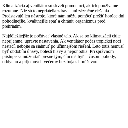
Klimatizácia aj ventilátor sú skvelí pomocníci, ak ich používame
rozumne. Nie sú to nepriatelia zdravia ani zázračné riešenia.
Predstavujú len nástroje, ktoré nám môžu pomôcť prežiť horúce dni
pohodlnejšie, kvalitnejšie spať a chrániť organizmus pred
prehriatím.
Najdôležitejšie je počúvať vlastné telo. Ak sa po klimatizácii cítite
nepríjemne, upravte nastavenia. Ak ventilátor počas tropickej noci
nestačí, nebojte sa siahnuť po účinnejšom riešení. Leto totiž nemusí
byť obdobím únavy, bolestí hlavy a nepohodlia. Pri správnom
prístupe sa môže stať presne tým, čím má byť – časom pohody,
oddychu a príjemných večerov bez boja s horúčavou.