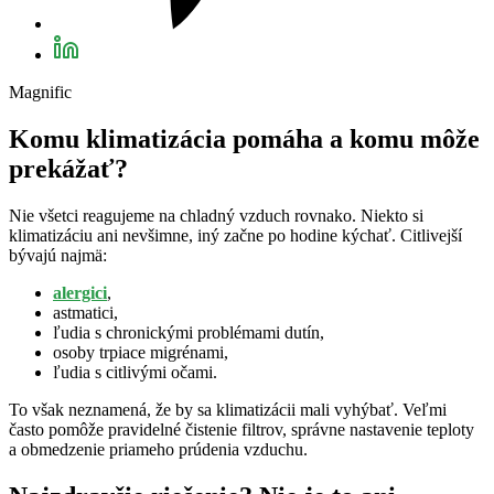
Magnific
Komu klimatizácia pomáha a komu môže
prekážať?
Nie všetci reagujeme na chladný vzduch rovnako. Niekto si
klimatizáciu ani nevšimne, iný začne po hodine kýchať. Citlivejší
bývajú najmä:
alergici
,
astmatici,
ľudia s chronickými problémami dutín,
osoby trpiace migrénami,
ľudia s citlivými očami.
To však neznamená, že by sa klimatizácii mali vyhýbať. Veľmi
často pomôže pravidelné čistenie filtrov, správne nastavenie teploty
a obmedzenie priameho prúdenia vzduchu.