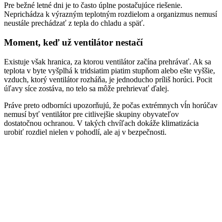
Pre bežné letné dni je to často úplne postačujúce riešenie.
Neprichádza k výrazným teplotným rozdielom a organizmus nemusí
neustále prechádzať z tepla do chladu a späť.
Moment, keď už ventilátor nestačí
Existuje však hranica, za ktorou ventilátor začína prehrávať. Ak sa
teplota v byte vyšplhá k tridsiatim piatim stupňom alebo ešte vyššie,
vzduch, ktorý ventilátor rozháňa, je jednoducho príliš horúci. Pocit
úľavy síce zostáva, no telo sa môže prehrievať ďalej.
Práve preto odborníci upozorňujú, že počas extrémnych vĺn horúčav
nemusí byť ventilátor pre citlivejšie skupiny obyvateľov
dostatočnou ochranou. V takých chvíľach dokáže klimatizácia
urobiť rozdiel nielen v pohodlí, ale aj v bezpečnosti.