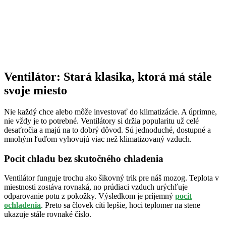
Ventilátor: Stará klasika, ktorá má stále
svoje miesto
Nie každý chce alebo môže investovať do klimatizácie. A úprimne,
nie vždy je to potrebné. Ventilátory si držia popularitu už celé
desaťročia a majú na to dobrý dôvod. Sú jednoduché, dostupné a
mnohým ľuďom vyhovujú viac než klimatizovaný vzduch.
Pocit chladu bez skutočného chladenia
Ventilátor funguje trochu ako šikovný trik pre náš mozog. Teplota v
miestnosti zostáva rovnaká, no prúdiaci vzduch urýchľuje
odparovanie potu z pokožky. Výsledkom je príjemný
pocit
ochladenia
. Preto sa človek cíti lepšie, hoci teplomer na stene
ukazuje stále rovnaké číslo.