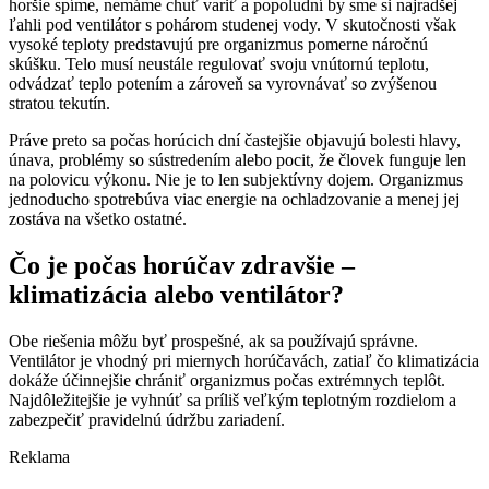
horšie spíme, nemáme chuť variť a popoludní by sme si najradšej
ľahli pod ventilátor s pohárom studenej vody. V skutočnosti však
vysoké teploty predstavujú pre organizmus pomerne náročnú
skúšku. Telo musí neustále regulovať svoju vnútornú teplotu,
odvádzať teplo potením a zároveň sa vyrovnávať so zvýšenou
stratou tekutín.
Práve preto sa počas horúcich dní častejšie objavujú bolesti hlavy,
únava, problémy so sústredením alebo pocit, že človek funguje len
na polovicu výkonu. Nie je to len subjektívny dojem. Organizmus
jednoducho spotrebúva viac energie na ochladzovanie a menej jej
zostáva na všetko ostatné.
Čo je počas horúčav zdravšie –
klimatizácia alebo ventilátor?
Obe riešenia môžu byť prospešné, ak sa používajú správne.
Ventilátor je vhodný pri miernych horúčavách, zatiaľ čo klimatizácia
dokáže účinnejšie chrániť organizmus počas extrémnych teplôt.
Najdôležitejšie je vyhnúť sa príliš veľkým teplotným rozdielom a
zabezpečiť pravidelnú údržbu zariadení.
Reklama