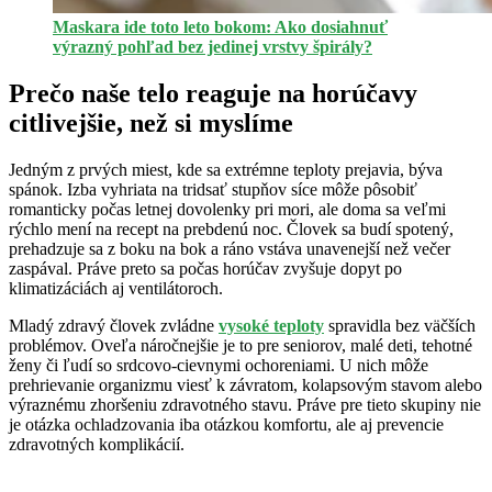
Maskara ide toto leto bokom: Ako dosiahnuť
výrazný pohľad bez jedinej vrstvy špirály?
Prečo naše telo reaguje na horúčavy
citlivejšie, než si myslíme
Jedným z prvých miest, kde sa extrémne teploty prejavia, býva
spánok. Izba vyhriata na tridsať stupňov síce môže pôsobiť
romanticky počas letnej dovolenky pri mori, ale doma sa veľmi
rýchlo mení na recept na prebdenú noc. Človek sa budí spotený,
prehadzuje sa z boku na bok a ráno vstáva unavenejší než večer
zaspával. Práve preto sa počas horúčav zvyšuje dopyt po
klimatizáciách aj ventilátoroch.
Mladý zdravý človek zvládne
vysoké teploty
spravidla bez väčších
problémov. Oveľa náročnejšie je to pre seniorov, malé deti, tehotné
ženy či ľudí so srdcovo-cievnymi ochoreniami. U nich môže
prehrievanie organizmu viesť k závratom, kolapsovým stavom alebo
výraznému zhoršeniu zdravotného stavu. Práve pre tieto skupiny nie
je otázka ochladzovania iba otázkou komfortu, ale aj prevencie
zdravotných komplikácií.