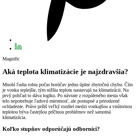
Magnific
Aká teplota klimatizácie je najzdravšia?
Mnohí ľudia robia počas horúčav jednu úplne zbytočnú chybu. Čím
je vonku teplejšie, tým nižšiu teplotu nastavujú na klimatizácii. Na
prvý pohľad to dáva logiku. Po návrate z rozpáleného mesta však
telo nepotrebuje ľadovú miestnosť, ale postupné a prirodzené
ochladenie. Práve príliš veľký rozdiel medzi vonkajšou a vnútornou
teplotou býva častejšou príčinou problémov než samotná
klimatizácia.
Koľko stupňov odporúčajú odborníci?