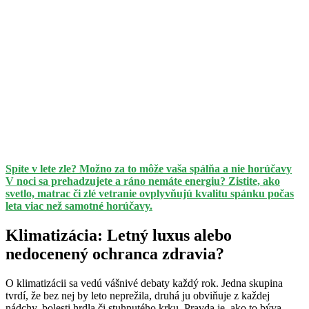
Spíte v lete zle? Možno za to môže vaša spálňa a nie horúčavy
V noci sa prehadzujete a ráno nemáte energiu? Zistite, ako
svetlo, matrac či zlé vetranie ovplyvňujú kvalitu spánku počas
leta viac než samotné horúčavy.
Klimatizácia: Letný luxus alebo
nedocenený ochranca zdravia?
O klimatizácii sa vedú vášnivé debaty každý rok. Jedna skupina
tvrdí, že bez nej by leto neprežila, druhá ju obviňuje z každej
nádchy, bolesti hrdla či stuhnutého krku. Pravda je, ako to býva