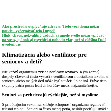
Ako prostredie ovplyvňuje zdravie: Tieto veci doma môžu
potichu vyčerpávať telo i myseľ
Hluk, chaos, nekvalitný vzduch aj umelé svetlo môžu vplývať
na stres, spánok aj psychickú pohodu viac, než si väčšina ľudí
uvedomuje.
Klimatizácia alebo ventilátor pre
seniorov a deti?
Nie každý organizmus zvláda horúčavy rovnako. Kým zdravý
dospelý človek si často vystačí s ventilátorom a dostatkom tekutín, u
seniorov alebo malých detí môže byť situácia úplne iná. Práve tieto
skupiny patria počas letných horúčav medzi najzraniteľnejšie.
Seniori sa prehrievajú rýchlejšie, než si myslíme
S pribúdajúcim vekom sa znižuje schopnosť organizmu regulovať
telesnú teplotu. Seniori sa často menej potia, neskôr pociťujú smäd a