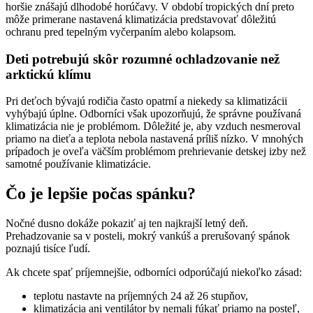
horšie znášajú dlhodobé horúčavy. V období tropických dní preto
môže primerane nastavená klimatizácia predstavovať dôležitú
ochranu pred tepelným vyčerpaním alebo kolapsom.
Deti potrebujú skôr rozumné ochladzovanie než
arktickú klímu
Pri deťoch bývajú rodičia často opatrní a niekedy sa klimatizácii
vyhýbajú úplne. Odborníci však upozorňujú, že správne používaná
klimatizácia nie je problémom. Dôležité je, aby vzduch nesmeroval
priamo na dieťa a teplota nebola nastavená príliš nízko. V mnohých
prípadoch je oveľa väčším problémom prehrievanie detskej izby než
samotné používanie klimatizácie.
Čo je lepšie počas spánku?
Nočné dusno dokáže pokaziť aj ten najkrajší letný deň.
Prehadzovanie sa v posteli, mokrý vankúš a prerušovaný spánok
poznajú tisíce ľudí.
Ak chcete spať príjemnejšie, odborníci odporúčajú niekoľko zásad:
teplotu nastavte na príjemných 24 až 26 stupňov,
klimatizácia ani ventilátor by nemali fúkať priamo na posteľ,