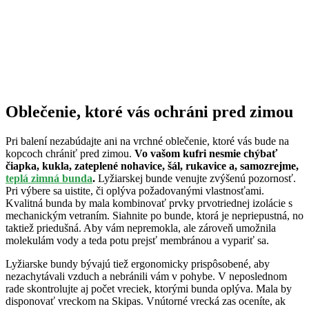
Oblečenie, ktoré vás ochráni pred zimou
Pri balení nezabúdajte ani na vrchné oblečenie, ktoré vás bude na
kopcoch chrániť pred zimou.
Vo vašom kufri nesmie chýbať
čiapka, kukla, zateplené nohavice, šál, rukavice a, samozrejme,
teplá zimná bunda
.
Lyžiarskej bunde venujte zvýšenú pozornosť.
Pri výbere sa uistite, či oplýva požadovanými vlastnosťami.
Kvalitná bunda by mala kombinovať prvky prvotriednej izolácie s
mechanickým vetraním. Siahnite po bunde, ktorá je nepriepustná, no
taktiež priedušná. Aby vám nepremokla, ale zároveň umožnila
molekulám vody a teda potu prejsť membránou a vypariť sa.
Lyžiarske bundy bývajú tiež ergonomicky prispôsobené, aby
nezachytávali vzduch a nebránili vám v pohybe. V neposlednom
rade skontrolujte aj počet vreciek, ktorými bunda oplýva. Mala by
disponovať vreckom na Skipas. Vnútorné vrecká zas oceníte, ak