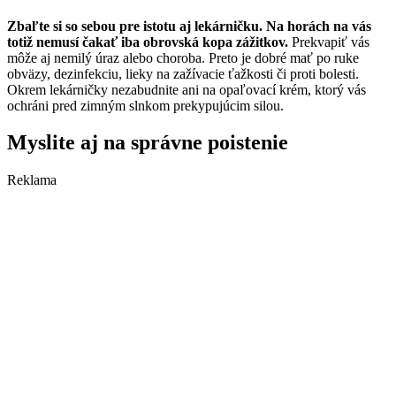
Zbaľte si so sebou pre istotu aj lekárničku. Na horách na vás
totiž nemusí čakať iba obrovská kopa zážitkov.
Prekvapiť vás
môže aj nemilý úraz alebo choroba. Preto je dobré mať po ruke
obväzy, dezinfekciu, lieky na zažívacie ťažkosti či proti bolesti.
Okrem lekárničky nezabudnite ani na opaľovací krém, ktorý vás
ochráni pred zimným slnkom prekypujúcim silou.
Myslite aj na správne poistenie
Reklama