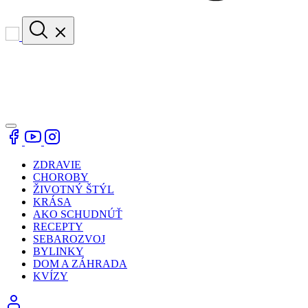
ZDRAVIE
CHOROBY
ŽIVOTNÝ ŠTÝL
KRÁSA
AKO SCHUDNÚŤ
RECEPTY
SEBAROZVOJ
BYLINKY
DOM A ZÁHRADA
KVÍZY