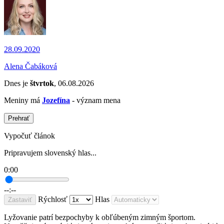
28.09.2020
Alena Čabáková
Dnes je
štvrtok
, 06.08.2026
Meniny má
Jozefína
- význam mena
Prehrať
Vypočuť článok
Pripravujem slovenský hlas...
0:00
--:--
Rýchlosť
Hlas
Zastaviť
Lyžovanie patrí bezpochyby k obľúbeným zimným športom.