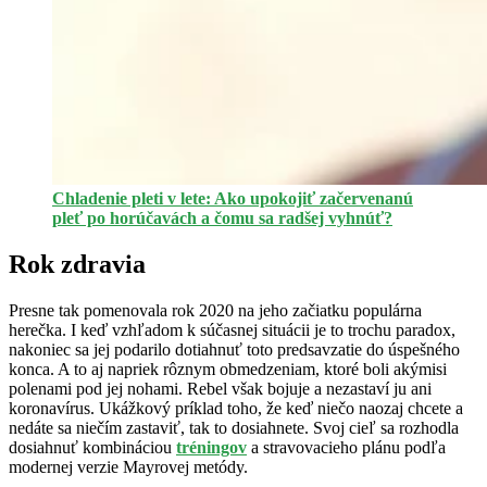
Chladenie pleti v lete: Ako upokojiť začervenanú
pleť po horúčavách a čomu sa radšej vyhnúť?
Rok zdravia
Presne tak pomenovala rok 2020 na jeho začiatku populárna
herečka. I keď vzhľadom k súčasnej situácii je to trochu paradox,
nakoniec sa jej podarilo dotiahnuť toto predsavzatie do úspešného
konca. A to aj napriek rôznym obmedzeniam, ktoré boli akýmisi
polenami pod jej nohami. Rebel však bojuje a nezastaví ju ani
koronavírus. Ukážkový príklad toho, že keď niečo naozaj chcete a
nedáte sa niečím zastaviť, tak to dosiahnete. Svoj cieľ sa rozhodla
dosiahnuť kombináciou
tréningov
a stravovacieho plánu podľa
modernej verzie Mayrovej metódy.