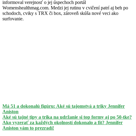
informoval verejnosť o jej úspechoch portál
Womenshealthmag.com. Medzi jej rutinu v cvičení patrí aj beh po
schodoch, cviky s TRX či box, zároveň skúša nové veci ako
surfovanie.
Má 51 a dokonalú figúru: Aké sú tajomstvá a triky Jennifer
Aniston
Aké sú tajné tipy a trika na udržanie si top formy aj po 50-tke?
Ako vyzerať za každých okolností dokonalo a fit? Jennifer
Aniston vám to prezradí!