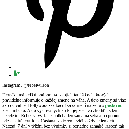
Instagram / @rebelwilson
Herečka má veľkú podporu vo svojich fanúšikoch, ktorých
pravidelne informuje o každej zmene na váhe. A tieto zmeny sú viac
ako očividné. Hollywoodska bacuľka sa mení na ženu s
postavou
krv a mlieko. A do vysnívaných 75 kíl jej zostáva zhodiť už len
necelé tri. Rebel sa však nespolieha len sama na seba a na pomoc si
prizvala trénera Jona Castana, s ktorým cvičí každý jeden deň.
Naozaj, 7 dní v týždni bez výnimky si poriadne zamaká. Aspoň tak