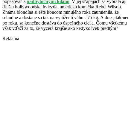
popasovať s
nadbytočnými kilami
. V jej šľapajách sa vybrala aj
ďalšia hollywoodska hviezda, americká komička Rebel Wilson.
Známa blondína si ešte koncom minulého roka zaumienila, že
schudne a dostane sa tak na vytúženú váhu - 75 kg. A dnes, takmer
po roku, sa konečne dostáva do úspešného cieľa. Čomu všetkému
však vďačí za to, že vyzerá krajšie ako kedykoľvek predtým?
Reklama