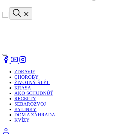
ZDRAVIE
CHOROBY
ŽIVOTNÝ ŠTÝL
KRÁSA
AKO SCHUDNÚŤ
RECEPTY
SEBAROZVOJ
BYLINKY
DOM A ZÁHRADA
KVÍZY