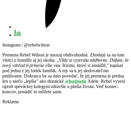
Instagram / @rebelwilson
Premena Rebel Wilson je naozaj obdivuhodná. Zhodujú sa na tom
všetci z brandže aj jej okolia. „
Vždy si vyzerala nádherne. Dúfam, že
nový vzhľad ti prinesie ešte viac šťastia, ktoré si zaslúžiš,"
napísal
pod jednu z jej fotiek fanúšik. A my sa k jej sledovateľom
pridávame. Dokonca by sa dalo povedať, že jej premena je predsa
len o niečo „lepšia" ako drastické
schudnutie
Adele. Rebel vyzerá
oproti speváckej kolegyni zdravšie a plnšia života. Veď koniec-
koncov, posúdiť to môžete sami.
Reklama