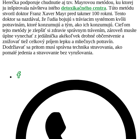
Herečka podporuje chudnutie aj tzv. Mayrovou metódou, ku ktorej
ju inšpirovala návšteva istého
detoxikačného
centra
. Túto metódu
stvoril doktor Franz Xaver Mayr pred takmer 100 rokmi. Tento
doktor sa nazdával, že ľudia bojujú s tráviacim systémom kvôli
potravinám, ktoré konzumujú a tým, ako ich konzumujú. Cieľom
tejto metódy je zlepšiť si zdravie správnym trávením, zároveň musíte
úplne vynechať z jedálnička akékoľvek drobné občerstvenie a
znižovať tiež celkový príjem lepku a mliečnych potravín.
Dodržiavať sa pritom musí správna technika stravovania, ako
pomalé jedenia a stravovanie bez vyrušovania.