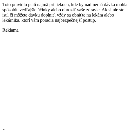
Toto pravidlo platí najmä pri liekoch, kde by nadmerná dávka mohla
spôsobiť vedľajšie účinky alebo ohroziť vaše zdravie. Ak si nie ste
istí, či môžete dávku doplniť, vždy sa obráťte na lekára alebo
lekárnika, ktorí vám poradia najbezpečnejší postup.
Reklama