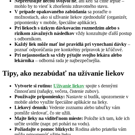
Neprerušujte liečbu svojvoľne
, ani keď sa cítite lepšie –
mohlo by to viesť k zhoršeniu zdravotného stavu.
V prípade opakovaného zabúdania
sa poraďte o
možnostiach, ako si užívanie liekov zjednodušiť (organizér,
pripomienky v mobile, špeciálne aplikácie).
Pri liekoch s úzkym dávkovacím rozmedzím alebo s
rizikom závažných následkov
vždy konzultujte ďalší postup
s odborníkom.
Každý liek môže mať iné pravidlá pri vynechaní dávky
–
poznať odporúčania pre konkrétny prípravok je kľúčové.
Pri nejasnostiach sa vždy pýtajte svojho lekára alebo
lekárnika
– odborná rada je najbezpečnejšia.
Tipy, ako nezabúdať na užívanie liekov
Vytvorte si rutinu:
Užívanie liekov
spojte s dennými
činnosťami (raňajky, večera, čistenie zubov).
Používajte pripomienky:
Nastavte si budík, upozornenie v
mobile alebo využite špeciálne aplikácie na lieky.
Liekový denník:
Vedenie zoznamu alebo tabuľky vám
pomôže sledovať, čo ste užili.
Majte lieky na viditeľnom mieste:
Položte ich tam, kde ich
určite uvidíte (napr. pri pohári na vodu).
Požiadajte o pomoc blízkych:
Rodina alebo priatelia vám
môžu pripomenúť užitie lieku.