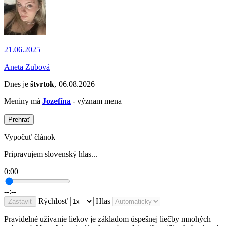
21.06.2025
Aneta Zubová
Dnes je
štvrtok
, 06.08.2026
Meniny má
Jozefína
- význam mena
Prehrať
Vypočuť článok
Pripravujem slovenský hlas...
0:00
--:--
Rýchlosť
Hlas
Zastaviť
Pravidelné užívanie liekov je základom úspešnej liečby mnohých