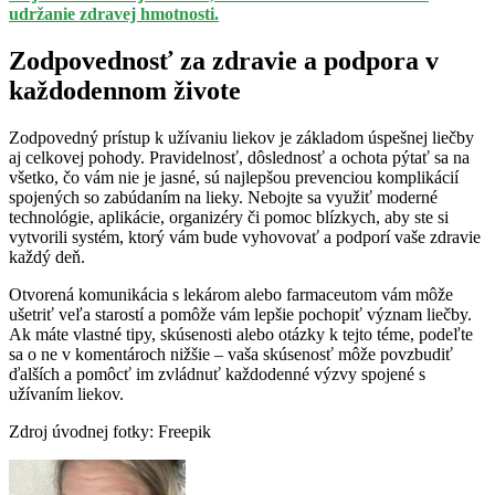
udržanie zdravej hmotnosti.
Zodpovednosť za zdravie a podpora v
každodennom živote
Zodpovedný prístup k užívaniu liekov je základom úspešnej liečby
aj celkovej pohody. Pravidelnosť, dôslednosť a ochota pýtať sa na
všetko, čo vám nie je jasné, sú najlepšou prevenciou komplikácií
spojených so zabúdaním na lieky. Nebojte sa využiť moderné
technológie, aplikácie, organizéry či pomoc blízkych, aby ste si
vytvorili systém, ktorý vám bude vyhovovať a podporí vaše zdravie
každý deň.
Otvorená komunikácia s lekárom alebo farmaceutom vám môže
ušetriť veľa starostí a pomôže vám lepšie pochopiť význam liečby.
Ak máte vlastné tipy, skúsenosti alebo otázky k tejto téme, podeľte
sa o ne v komentároch nižšie – vaša skúsenosť môže povzbudiť
ďalších a pomôcť im zvládnuť každodenné výzvy spojené s
užívaním liekov.
Zdroj úvodnej fotky: Freepik