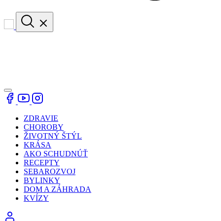
ZDRAVIE
CHOROBY
ŽIVOTNÝ ŠTÝL
KRÁSA
AKO SCHUDNÚŤ
RECEPTY
SEBAROZVOJ
BYLINKY
DOM A ZÁHRADA
KVÍZY