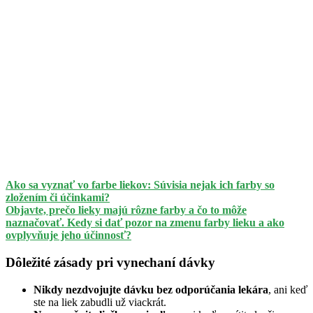
Ako sa vyznať vo farbe liekov: Súvisia nejak ich farby so
zložením či účinkami?
Objavte, prečo lieky majú rôzne farby a čo to môže
naznačovať. Kedy si dať pozor na zmenu farby lieku a ako
ovplyvňuje jeho účinnosť?
Dôležité zásady pri vynechaní dávky
Nikdy nezdvojujte dávku bez odporúčania lekára
, ani keď
ste na liek zabudli už viackrát.