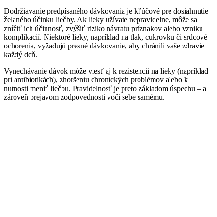
Dodržiavanie predpísaného dávkovania je kľúčové pre dosiahnutie
želaného účinku liečby. Ak lieky užívate nepravidelne, môže sa
znížiť ich účinnosť, zvýšiť riziko návratu príznakov alebo vzniku
komplikácií. Niektoré lieky, napríklad na tlak, cukrovku či srdcové
ochorenia, vyžadujú presné dávkovanie, aby chránili vaše zdravie
každý deň.
Vynechávanie dávok môže viesť aj k rezistencii na lieky (napríklad
pri antibiotikách), zhoršeniu chronických problémov alebo k
nutnosti meniť liečbu. Pravidelnosť je preto základom úspechu – a
zároveň prejavom zodpovednosti voči sebe samému.