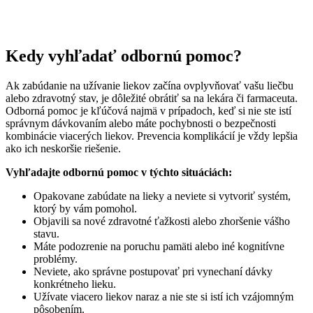
Kedy vyhľadať odbornú pomoc?
Ak zabúdanie na užívanie liekov začína ovplyvňovať vašu liečbu
alebo zdravotný stav, je dôležité obrátiť sa na lekára či farmaceuta.
Odborná pomoc je kľúčová najmä v prípadoch, keď si nie ste istí
správnym dávkovaním alebo máte pochybnosti o bezpečnosti
kombinácie viacerých liekov. Prevencia komplikácií je vždy lepšia
ako ich neskoršie riešenie.
Vyhľadajte odbornú pomoc v týchto situáciách:
Opakovane zabúdate na lieky a neviete si vytvoriť systém,
ktorý by vám pomohol.
Objavili sa nové zdravotné ťažkosti alebo zhoršenie vášho
stavu.
Máte podozrenie na poruchu pamäti alebo iné kognitívne
problémy.
Neviete, ako správne postupovať pri vynechaní dávky
konkrétneho lieku.
Užívate viacero liekov naraz a nie ste si istí ich vzájomným
pôsobením.