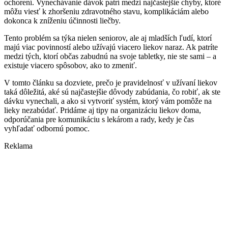
ochorení. Vynechávanie dávok patrí medzi najčastejšie chyby, ktoré
môžu viesť k zhoršeniu zdravotného stavu, komplikáciám alebo
dokonca k zníženiu účinnosti liečby.
Tento problém sa týka nielen seniorov, ale aj mladších ľudí, ktorí
majú viac povinností alebo užívajú viacero liekov naraz. Ak patríte
medzi tých, ktorí občas zabudnú na svoje tabletky, nie ste sami – a
existuje viacero spôsobov, ako to zmeniť.
V tomto článku sa dozviete, prečo je pravidelnosť v užívaní liekov
taká dôležitá, aké sú najčastejšie dôvody zabúdania, čo robiť, ak ste
dávku vynechali, a ako si vytvoriť systém, ktorý vám pomôže na
lieky nezabúdať. Pridáme aj tipy na organizáciu liekov doma,
odporúčania pre komunikáciu s lekárom a rady, kedy je čas
vyhľadať odbornú pomoc.
Reklama