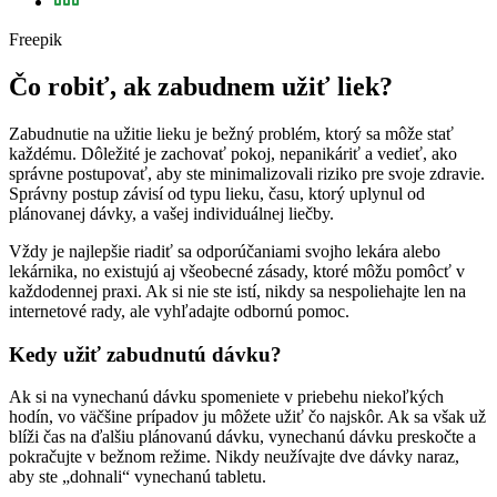
Freepik
Čo robiť, ak zabudnem užiť liek?
Zabudnutie na užitie lieku je bežný problém, ktorý sa môže stať
každému. Dôležité je zachovať pokoj, nepanikáriť a vedieť, ako
správne postupovať, aby ste minimalizovali riziko pre svoje zdravie.
Správny postup závisí od typu lieku, času, ktorý uplynul od
plánovanej dávky, a vašej individuálnej liečby.
Vždy je najlepšie riadiť sa odporúčaniami svojho lekára alebo
lekárnika, no existujú aj všeobecné zásady, ktoré môžu pomôcť v
každodennej praxi. Ak si nie ste istí, nikdy sa nespoliehajte len na
internetové rady, ale vyhľadajte odbornú pomoc.
Kedy užiť zabudnutú dávku?
Ak si na vynechanú dávku spomeniete v priebehu niekoľkých
hodín, vo väčšine prípadov ju môžete užiť čo najskôr. Ak sa však už
blíži čas na ďalšiu plánovanú dávku, vynechanú dávku preskočte a
pokračujte v bežnom režime. Nikdy neužívajte dve dávky naraz,
aby ste „dohnali“ vynechanú tabletu.