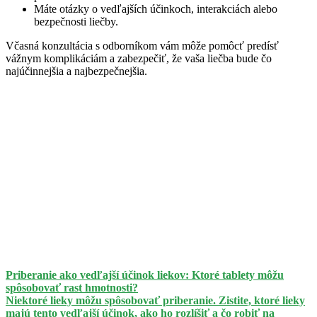
Máte otázky o vedľajších účinkoch, interakciách alebo
bezpečnosti liečby.
Včasná konzultácia s odborníkom vám môže pomôcť predísť
vážnym komplikáciám a zabezpečiť, že vaša liečba bude čo
najúčinnejšia a najbezpečnejšia.
Priberanie ako vedľajší účinok liekov: Ktoré tablety môžu
spôsobovať rast hmotnosti?
Niektoré lieky môžu spôsobovať priberanie. Zistite, ktoré lieky
majú tento vedľajší účinok, ako ho rozlíšiť a čo robiť na