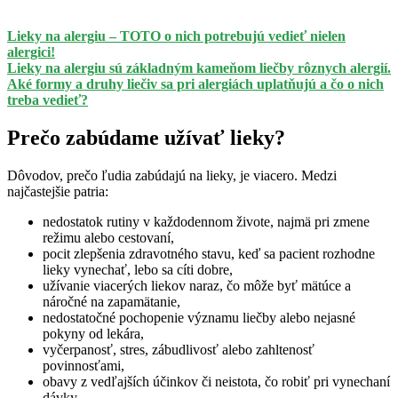
Lieky na alergiu – TOTO o nich potrebujú vedieť nielen
alergici!
Lieky na alergiu sú základným kameňom liečby rôznych alergií.
Aké formy a druhy liečiv sa pri alergiách uplatňujú a čo o nich
treba vedieť?
Prečo zabúdame užívať lieky?
Dôvodov, prečo ľudia zabúdajú na lieky, je viacero. Medzi
najčastejšie patria:
nedostatok rutiny v každodennom živote, najmä pri zmene
režimu alebo cestovaní,
pocit zlepšenia zdravotného stavu, keď sa pacient rozhodne
lieky vynechať, lebo sa cíti dobre,
užívanie viacerých liekov naraz, čo môže byť mätúce a
náročné na zapamätanie,
nedostatočné pochopenie významu liečby alebo nejasné
pokyny od lekára,
vyčerpanosť, stres, zábudlivosť alebo zahltenosť
povinnosťami,
obavy z vedľajších účinkov či neistota, čo robiť pri vynechaní
dávky.