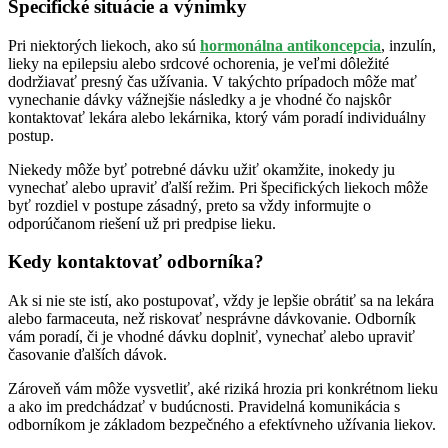
Špecifické situácie a výnimky
Pri niektorých liekoch, ako sú
hormonálna antikoncepcia
, inzulín,
lieky na epilepsiu alebo srdcové ochorenia, je veľmi dôležité
dodržiavať presný čas užívania. V takýchto prípadoch môže mať
vynechanie dávky vážnejšie následky a je vhodné čo najskôr
kontaktovať lekára alebo lekárnika, ktorý vám poradí individuálny
postup.
Niekedy môže byť potrebné dávku užiť okamžite, inokedy ju
vynechať alebo upraviť ďalší režim. Pri špecifických liekoch môže
byť rozdiel v postupe zásadný, preto sa vždy informujte o
odporúčanom riešení už pri predpise lieku.
Kedy kontaktovať odborníka?
Ak si nie ste istí, ako postupovať, vždy je lepšie obrátiť sa na lekára
alebo farmaceuta, než riskovať nesprávne dávkovanie. Odborník
vám poradí, či je vhodné dávku doplniť, vynechať alebo upraviť
časovanie ďalších dávok.
Zároveň vám môže vysvetliť, aké riziká hrozia pri konkrétnom lieku
a ako im predchádzať v budúcnosti. Pravidelná komunikácia s
odborníkom je základom bezpečného a efektívneho užívania liekov.