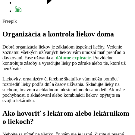
Freepik
Organizácia a kontrola liekov doma
Dobrá organizácia liekov je základom úspešnej liečby. Vedenie
zoznamu všetkých užívaných liekov vám umožní mať prehľad o
dávkovaní, čase užívania aj
dátume expirácie
. Pravidelne
kontrolujte zásoby a vyraďujte lieky po záruke alebo tie, ktoré už
neužívate.
Liekovky, organizéry či farebné škatuľky vám môžu pomôcť
roztriediť lieky podľa dní a časov užívania. Skladujte lieky na
suchom, tmavom a chladnom mieste mimo dosahu detí. Ak máte
pochybnosti o skladovaní alebo kombinácii liekov, opýtajte sa
svojho lekárnika.
Ako hovoriť s lekárom alebo lekárnikom
o liekoch?
Nebojte sa pýtať na všetko, čo vám nie je jasné. Zistite si presné