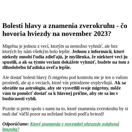
Bolesti hlavy a znamenia zverokruhu - čo
hovoria hviezdy na november 2023?
Migréna je jednou z vecí, ktorým sa nemožno vyhnúť, ale bez
ktorých by nám všetkým bolo lepšie.
Jednou z informácií, ktoré
niekedy mnohí ľudia zdieľajú, je myšlienka, že niektoré veci ju
spustili, a ak sa týmto veciam dokážete vyhnúť, budete na tom z
dlhodobého hľadiska oveľa lepšie.
Ale dostať bolesti hlavy či migrénu pod kontrolu nie je len o vašom
prostredí, ale aj o veciach, ktoré vás prirodzene ovplyvňujú.
Ak sa
obrátite na astrológiu, aby ste vysvetlili svoje migrény, môže
vám to pomôcť dostať sa k hlavnej príčine, aby ste sa im v
budúcnosti vyhli.
Pozrite si preto spolu s nami na to, ktoré znamenia zverokruhu by si
mali dať väčší pozor na neželané bolesti podľa hviezd!
Odporúčame:
Ktoré znamenia v novembri ohrozuje oslabená
imunita?