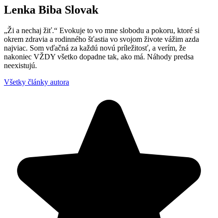
Lenka Biba Slovak
„Ži a nechaj žiť.“ Evokuje to vo mne slobodu a pokoru, ktoré si
okrem zdravia a rodinného šťastia vo svojom živote vážim azda
najviac. Som vďačná za každú novú príležitosť, a verím, že
nakoniec VŽDY všetko dopadne tak, ako má. Náhody predsa
neexistujú.
Všetky články autora