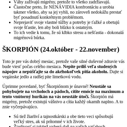
Váhy zažívajú migrény, pretože to všetko zadržiavajú.
Čiastočne preto, že NENÁVIDIA konfrontáciu a urobia
takmer všetko, aby sa jej vyhli, no zároveň nedokážu prestať
byť posadnutí konkrétnym problémom.
Neprejaviť svoje vlastné túžby a potreby je ťažké a obetujú
svoje šťastie, len aby boli blízko k ostatným.
To ich vedie k tomu, že sú klbko stresu a nešťastia - dokonalá
migrénová búrka.
ŠKORPIÓN (24.október - 22.november)
Toto je pre vás dobrý mesiac, pretože vaše silné duševné zdravie vás
bude viesť počas celého mesiaca.
Nepite príliš veľa studených
nápojov a nepúšťajte sa do akéhokoľvek pitia akoholu.
Dajte si
vegánske jedlo a radšej pite limetkovú vodu.
Úprimne povedané, byť Škorpiónom je únavné!
Neustále sa
pohybujete na vrcholoch a pádoch, cítite emócie na maximum a
tento vnútorný hurikán na vás neustále útočí.
Škorpión má
migrény, pretože existujú vášnivo a cítia každý okamih naplno. A to
znie vyčerpávajúco.
Sú tiež žiarliví a tajnostkárski a obe tieto veci spôsobujú
veľký stres, ak sú prítomné v ich živote.
Žiarlivosť si taktiež vyberá daň na vašich vzťahoch.