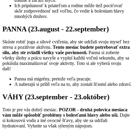
traume a záťaži iných.
Ich pripútanosť k priateľom a rodine môže tiež pociťovať
skôr zodpovednosť než voľbu, čo vedie k bolestiam hlavy
mnohých druhov.
PANNA (23.august - 22.september)
Skúste robiť jogu a silové cvičenia, aby ste udržali svoju myseľ bez
stresu a pozitívne aktívnu.
Tento mesiac budete potrebovať extra
silu, aby ste zvládli všetky vaše povinnosti.
Panna si zoberie
všetky úlohy a prácu navyše a vyplní každú voľnú sekundu, aby sa
pokúsila maximalizovať svoje aktivity. Toto si ale vyberá svoju
daň!
Panna má migrény, pretože veľa pracuje.
A naberajú si príliš veľa na to, aby zostali šťastní alebo zdraví.
VÁHY (23.september - 23.október)
Toto je pre vás dobrý mesiac.
POZOR - druhá polovica mesiaca
vám môže spôsobiť problémy s bolesťami hlavy alebo uší.
Dajte
si kokosovú vodu a iné ovocné šťavy, aby ste sa udržali
hydratovaní. Vyhnite sa však sýteným nápojom.