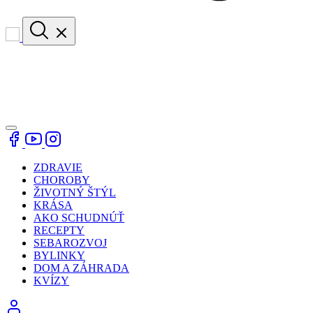
ZDRAVIE
CHOROBY
ŽIVOTNÝ ŠTÝL
KRÁSA
AKO SCHUDNÚŤ
RECEPTY
SEBAROZVOJ
BYLINKY
DOM A ZÁHRADA
KVÍZY