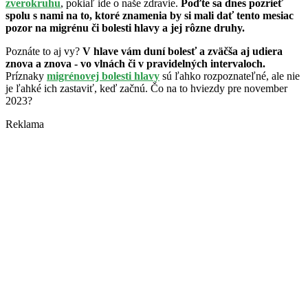
zverokruhu
, pokiaľ ide o naše zdravie.
Poďte sa dnes pozrieť
spolu s nami na to, ktoré znamenia by si mali dať tento mesiac
pozor na migrénu či bolesti hlavy a jej rôzne druhy.
Poznáte to aj vy?
V hlave vám duní bolesť a zväčša aj udiera
znova a znova - vo vlnách či v pravidelných intervaloch.
Príznaky
migrénovej bolesti hlavy
sú ľahko rozpoznateľné, ale nie
je ľahké ich zastaviť, keď začnú. Čo na to hviezdy pre november
2023?
Reklama