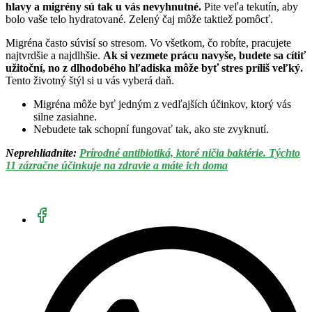
hlavy a migrény sú tak u vás nevyhnutné.
Pite veľa tekutín, aby
bolo vaše telo hydratované. Zelený čaj môže taktiež pomôcť.
Migréna často súvisí so stresom. Vo všetkom, čo robíte, pracujete
najtvrdšie a najdlhšie.
Ak si vezmete prácu navyše, budete sa cítiť
užitoční, no z dlhodobého hľadiska môže byť stres príliš veľký.
Tento životný štýl si u vás vyberá daň.
Migréna môže byť jedným z vedľajších účinkov, ktorý vás
silne zasiahne.
Nebudete tak schopní fungovať tak, ako ste zvyknutí.
Neprehliadnite:
Prírodné antibiotiká, ktoré ničia baktérie. Týchto
11 zázračne účinkuje na zdravie a máte ich doma