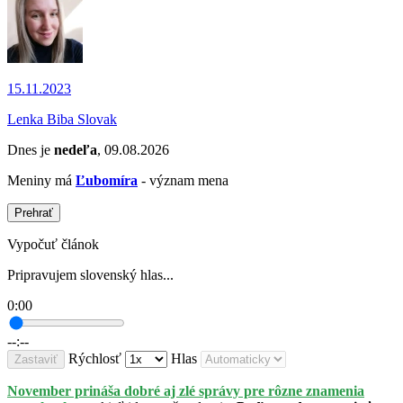
15.11.2023
Lenka Biba Slovak
Dnes je
nedeľa
, 09.08.2026
Meniny má
Ľubomíra
- význam mena
Prehrať
Vypočuť článok
Pripravujem slovenský hlas...
0:00
--:--
Rýchlosť
Hlas
Zastaviť
November prináša dobré aj zlé správy pre rôzne znamenia