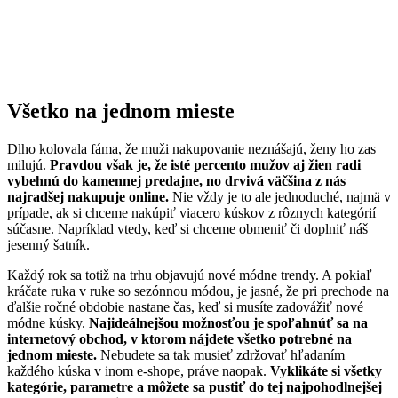
Všetko na jednom mieste
Dlho kolovala fáma, že muži nakupovanie neznášajú, ženy ho zas
milujú.
Pravdou však je, že isté percento mužov aj žien radi
vybehnú do kamennej predajne, no drvivá väčšina z nás
najradšej nakupuje online.
Nie vždy je to ale jednoduché, najmä v
prípade, ak si chceme nakúpiť viacero kúskov z rôznych kategórií
súčasne. Napríklad vtedy, keď si chceme obmeniť či doplniť náš
jesenný šatník.
Každý rok sa totiž na trhu objavujú nové módne trendy. A pokiaľ
kráčate ruka v ruke so sezónnou módou, je jasné, že pri prechode na
ďalšie ročné obdobie nastane čas, keď si musíte zadovážiť nové
módne kúsky.
Najideálnejšou možnosťou je spoľahnúť sa na
internetový obchod, v ktorom nájdete všetko potrebné na
jednom mieste.
Nebudete sa tak musieť zdržovať hľadaním
každého kúska v inom e-shope, práve naopak.
Vyklikáte si všetky
kategórie, parametre a môžete sa pustiť do tej najpohodlnejšej