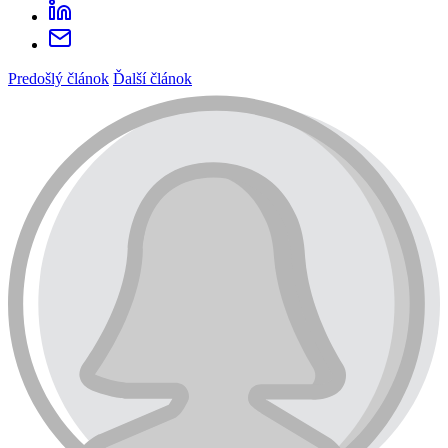
Predošlý článok
Ďalší článok