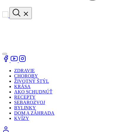
ZDRAVIE
CHOROBY
ŽIVOTNÝ ŠTÝL
KRÁSA
AKO SCHUDNÚŤ
RECEPTY
SEBAROZVOJ
BYLINKY
DOM A ZÁHRADA
KVÍZY