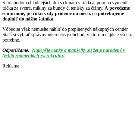
S príchodom chladnejších dní sa k nám vkráda aj potreba vymeniť
tričká za svetre, mikiny za bundy či tenisky za čižmy.
A povedzme
si úprimne, po roku vždy prídeme na niečo, čo potrebujeme
doplniť do nášho šatníka.
Vôbec sa však nemusíte náhliť do preplnených nákupných centier.
Stačí si vybrať správny internetový obchod, v ktorom nájdete všetko
potrebné.
Odporúčame:
Najlepšie matky a manželky sú ženy narodené v
týchto znameniach zverokruhu!
Reklama