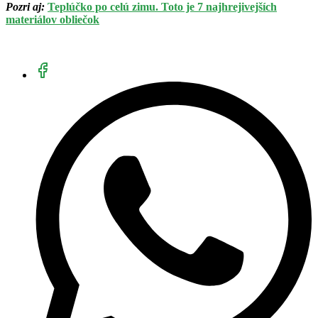
Pozri aj:
Teplúčko po celú zimu. Toto je 7 najhrejivejších
materiálov obliečok