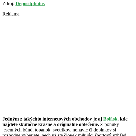
Zdroj:
Depositphotos
Reklama
Jedným z takýchto internetových obchodov je aj
Bolf.sk
, kde
nájdete skutočne krásne a originálne oblečenie.
Z ponuky
jesenných búnd, topánok, svetríkov, nohavíc či doplnkov si
rozhodne vyberiete, nech už ste človek milujúci športový vzhľad,