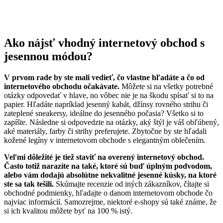
Ako nájsť vhodný internetový obchod s
jesennou módou?
V prvom rade by ste mali vedieť, čo vlastne hľadáte a čo od
internetového obchodu očakávate.
Môžete si na všetky potrebné
otázky odpovedať v hlave, no vôbec nie je na škodu spísať si to na
papier. Hľadáte napríklad jesenný kabát, džínsy rovného strihu či
zateplené sneakersy, ideálne do jesenného počasia? Všetko si to
zapíšte. Následne si odpovedzte na otázky, aký štýl je váš obľúbený,
aké materiály, farby či strihy preferujete. Zbytočne by ste hľadali
kožené legíny v internetovom obchode s elegantným oblečením.
Veľmi dôležité je tiež staviť na overený internetový obchod.
Často totiž narazíte na také, ktoré sú buď úplným podvodom,
alebo vám dodajú absolútne nekvalitné jesenné kúsky, na ktoré
ste sa tak tešili.
Skúmajte recenzie od iných zákazníkov, čítajte si
obchodné podmienky, hľadajte o danom internetovom obchode čo
najviac informácií. Samozrejme, niektoré e-shopy sú také známe, že
si ich kvalitou môžete byť na 100 % istý.