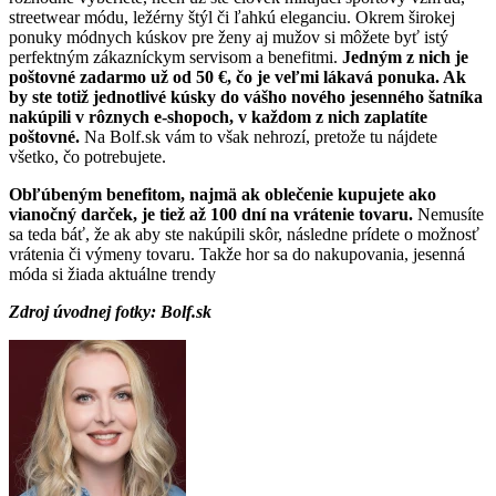
streetwear módu, ležérny štýl či ľahkú eleganciu. Okrem širokej
ponuky módnych kúskov pre ženy aj mužov si môžete byť istý
perfektným zákazníckym servisom a benefitmi.
Jedným z nich je
poštovné zadarmo už od 50 €, čo je veľmi lákavá ponuka. Ak
by ste totiž jednotlivé kúsky do vášho nového jesenného šatníka
nakúpili v rôznych e-shopoch, v každom z nich zaplatíte
poštovné.
Na Bolf.sk vám to však nehrozí, pretože tu nájdete
všetko, čo potrebujete.
Obľúbeným benefitom, najmä ak oblečenie kupujete ako
vianočný darček, je tiež až 100 dní na vrátenie tovaru.
Nemusíte
sa teda báť, že ak aby ste nakúpili skôr, následne prídete o možnosť
vrátenia či výmeny tovaru. Takže hor sa do nakupovania, jesenná
móda si žiada aktuálne trendy
Zdroj úvodnej fotky: Bolf.sk