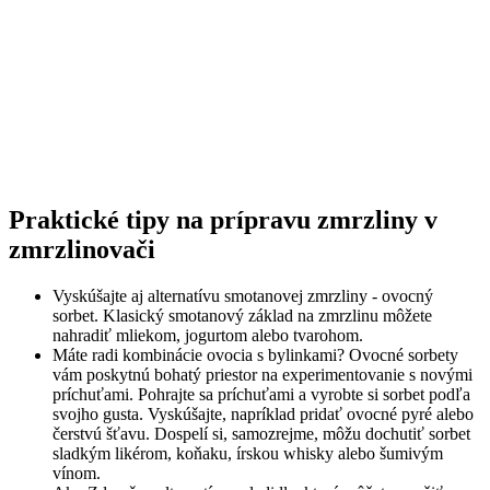
Praktické tipy na prípravu zmrzliny v
zmrzlinovači
Vyskúšajte aj alternatívu smotanovej zmrzliny - ovocný
sorbet. Klasický smotanový základ na zmrzlinu môžete
nahradiť mliekom, jogurtom alebo tvarohom.
Máte radi kombinácie ovocia s bylinkami? Ovocné sorbety
vám poskytnú bohatý priestor na experimentovanie s novými
príchuťami. Pohrajte sa príchuťami a vyrobte si sorbet podľa
svojho gusta. Vyskúšajte, napríklad pridať ovocné pyré alebo
čerstvú šťavu. Dospelí si, samozrejme, môžu dochutiť sorbet
sladkým likérom, koňaku, írskou whisky alebo šumivým
vínom.