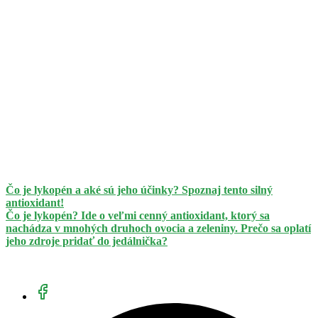
Čo je lykopén a aké sú jeho účinky? Spoznaj tento silný
antioxidant!
Čo je lykopén? Ide o veľmi cenný antioxidant, ktorý sa
nachádza v mnohých druhoch ovocia a zeleniny. Prečo sa oplatí
jeho zdroje pridať do jedálnička?