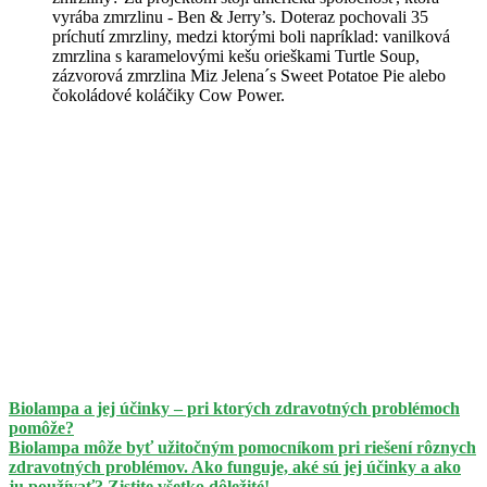
vyrába zmrzlinu - Ben & Jerry’s. Doteraz pochovali 35
príchutí zmrzliny, medzi ktorými boli napríklad: vanilková
zmrzlina s karamelovými kešu orieškami Turtle Soup,
zázvorová zmrzlina Miz Jelena´s Sweet Potatoe Pie alebo
čokoládové koláčiky Cow Power.
Biolampa a jej účinky – pri ktorých zdravotných problémoch
pomôže?
Biolampa môže byť užitočným pomocníkom pri riešení rôznych
zdravotných problémov. Ako funguje, aké sú jej účinky a ako
ju používať? Zistite všetko dôležité!