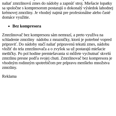
naliať zmrzlinovú zmes do nádoby a zapnúť stroj. Miešacie lopatky
sa spoločne s kompresorom postarajú o dokonalý výsledok lahodnej
krémovej zmrzliny. Je vhodný najmä pre profesionálne alebo časté
domáce využitie.
Bez kompresora
Zmrzlinovač bez kompresora sám nemrazí, a preto využíva na
schladenie zmrzliny nádobu z mrazničky, ktorú je potrebné vopred
pripraviť. Do nádoby stačí naliať pripravenú tekutú zmes, nádobu
vložiť do tela zmrzlinovača a o zvyšok sa už postarajú miešacie
metličky. Po pol hodine premiešavania si môžete vychutnať skvelú
zmrzlinu presne podľa svojej chuti. Zmrzlinovač bez kompresora je
vhodným rodinným spotrebičom pre prípravu menšieho množstva
zmrzliny.
Reklama