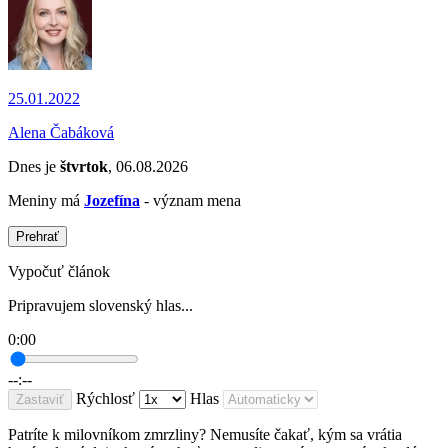
25.01.2022
Alena Čabáková
Dnes je
štvrtok
, 06.08.2026
Meniny má
Jozefína
- význam mena
Prehrať
Vypočuť článok
Pripravujem slovenský hlas...
0:00
--:--
Rýchlosť
Hlas
Zastaviť
Patríte k milovníkom zmrzliny? Nemusíte čakať, kým sa vrátia