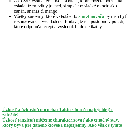
Ako Zdravšou alternatívou sladidla, ktoré môžete použiť na
osladenie zmrzliny je med, sirup alebo sladké ovocie ako
banán, ananás či mango.
Všetky suroviny, ktoré vkladáte do
zmrzlinovača
by mali byť
rozmixované a vychladené. Pridávajte ich postupne v poradí,
ktoré odporúča recept a výsledok bude delikátny.
Úzkosť a úzkostná porucha: Takto s ňou čo najrýchlejšie
zatočíte!
Úzkosť (anxieta) môžeme charakterizovať ako emočný stav,
ktorý býva pre daného človeka nepríjemný. Ako však s týmto