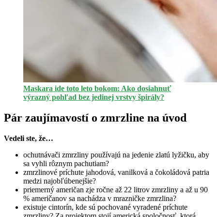
Maskara ide toto leto bokom: Ako dosiahnuť
výrazný pohľad bez jedinej vrstvy špirály?
Pár zaujímavostí o zmrzline na úvod
Vedeli ste, že…
ochutnávači zmrzliny používajú na jedenie zlatú lyžičku, aby
sa vyhli rôznym pachutiam?
zmrzlinové príchute jahodová, vanilková a čokoládová patria
medzi najobľúbenejšie?
priemerný američan zje ročne až 22 litrov zmrzliny a až u 90
% američanov sa nachádza v mrazničke zmrzlina?
existuje cintorín, kde sú pochované vyradené príchute
zmrzliny? Za projektom stojí americká spoločnosť, ktorá