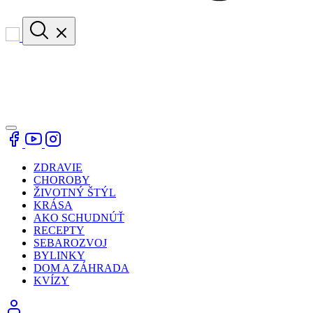
ZDRAVIE
CHOROBY
ŽIVOTNÝ ŠTÝL
KRÁSA
AKO SCHUDNÚŤ
RECEPTY
SEBAROZVOJ
BYLINKY
DOM A ZÁHRADA
KVÍZY