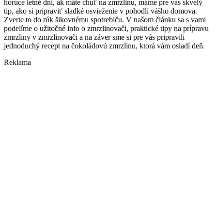
horúce letné dni, ak máte chuť na zmrzlinu, máme pre vás skvelý
tip, ako si pripraviť sladké osvieženie v pohodlí vášho domova.
Zverte to do rúk šikovnému spotrebiču. V našom článku sa s vami
podelíme o užitočné info o zmrzlinovači, praktické tipy na prípravu
zmrzliny v zmrzlinovači a na záver sme si pre vás pripravili
jednoduchý recept na čokoládovú zmrzlinu, ktorá vám osladí deň.
Reklama