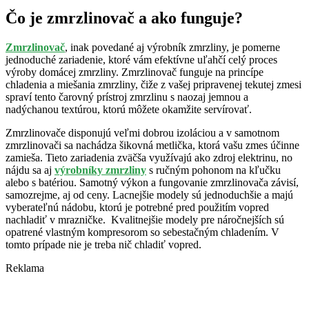
Čo je zmrzlinovač a ako funguje?
Zmrzlinovač
, inak povedané aj výrobník zmrzliny, je pomerne
jednoduché zariadenie, ktoré vám efektívne uľahčí celý proces
výroby domácej zmrzliny. Zmrzlinovač funguje na princípe
chladenia a miešania zmrzliny, čiže z vašej pripravenej tekutej zmesi
spraví tento čarovný prístroj zmrzlinu s naozaj jemnou a
nadýchanou textúrou, ktorú môžete okamžite servírovať.
Zmrzlinovače disponujú veľmi dobrou izoláciou a v samotnom
zmrzlinovači sa nachádza šikovná metlička, ktorá vašu zmes účinne
zamieša. Tieto zariadenia zväčša využívajú ako zdroj elektrinu, no
nájdu sa aj
výrobníky zmrzliny
s ručným pohonom na kľučku
alebo s batériou. Samotný výkon a fungovanie zmrzlinovača závisí,
samozrejme, aj od ceny. Lacnejšie modely sú jednoduchšie a majú
vyberateľnú nádobu, ktorú je potrebné pred použitím vopred
nachladiť v mrazničke. Kvalitnejšie modely pre náročnejších sú
opatrené vlastným kompresorom so sebestačným chladením. V
tomto prípade nie je treba nič chladiť vopred.
Reklama