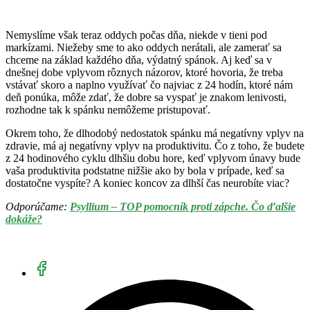
Nemyslíme však teraz oddych počas dňa, niekde v tieni pod
markízami. Niežeby sme to ako oddych nerátali, ale zamerať sa
chceme na základ každého dňa, výdatný spánok. Aj keď sa v
dnešnej dobe vplyvom rôznych názorov, ktoré hovoria, že treba
vstávať skoro a naplno využívať čo najviac z 24 hodín, ktoré nám
deň ponúka, môže zdať, že dobre sa vyspať je znakom lenivosti,
rozhodne tak k spánku nemôžeme pristupovať.
Okrem toho, že dlhodobý nedostatok spánku má negatívny vplyv na
zdravie, má aj negatívny vplyv na produktivitu. Čo z toho, že budete
z 24 hodinového cyklu dlhšiu dobu hore, keď vplyvom únavy bude
vaša produktivita podstatne nižšie ako by bola v prípade, keď sa
dostatočne vyspíte? A koniec koncov za dlhší čas neurobíte viac?
Odporúčame:
Psyllium – TOP pomocník proti zápche. Čo ďalšie
dokáže?