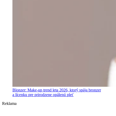
Blonzer: Make-up trend leta 2026, ktorý spája bronzer
a lícenku pre prirodzene opálenú pleť
Reklama