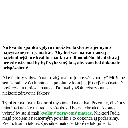
Na kvalitu spánku vplýva množstvo faktorov a jedným z
najvýraznejších je matrac. Aby bol váš matrac naozaj
najvhodnejší pre kvalitu spánku a z dlhodobého hľadiska aj
pre zdravie, mal by byť vyberaný tak, aby vám bol dokonale
prispôsobený.
Aké faktory vplývajú na to, aký matrac je pre vás vhodný? Môžeme
sem zaradiť vašu hmotnosť, polohu, v ktorej najčastejšie spávate, či
preferovanú tvrdosť matraca. Do úvahy však treba zobrať aj
niektoré zdravotné faktory.
Tými zdravotnými faktormi myslíme hlavne dva. Prvým je, či vám v
minulosti nejaký matrac nespôsoboval bolesti chrbtice. Ak áno,
vybrať by ste si mali
kvalitný zdravotný matrac
. Niektorí ľudia
majú problém s nadmerným potením a to dokonca aj počas zimy.
Pre nich sú tu taktiež špeciálne matrace, ktoré redukujú tento