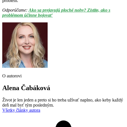
problém.
Odporúčame:
Ako sa prejavujú ploché nohy? Zistite, ako s
problémom účinne bojovať
O autorovi
Alena Čabáková
Život je len jeden a preto si ho treba užívať naplno, ako keby každý
deň mal byť tým posledným.
Všetky články autora