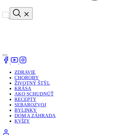
ZDRAVIE
CHOROBY
ŽIVOTNÝ ŠTÝL
KRÁSA
AKO SCHUDNÚŤ
RECEPTY
SEBAROZVOJ
BYLINKY
DOM A ZÁHRADA
KVÍZY