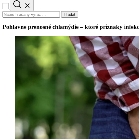
Hľadať
Pohlavne prenosné chlamýdie – ktoré príznaky infek