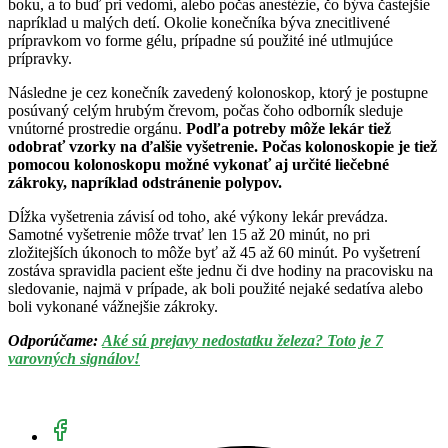
boku, a to buď pri vedomí, alebo počas anestézie, čo býva častejšie
napríklad u malých detí. Okolie konečníka býva znecitlivené
prípravkom vo forme gélu, prípadne sú použité iné utlmujúce
prípravky.
Následne je cez konečník zavedený kolonoskop, ktorý je postupne
posúvaný celým hrubým črevom, počas čoho odborník sleduje
vnútorné prostredie orgánu.
Podľa potreby môže lekár tiež
odobrať vzorky na ďalšie vyšetrenie. Počas kolonoskopie je tiež
pomocou kolonoskopu možné vykonať aj určité liečebné
zákroky, napríklad odstránenie polypov.
Dĺžka vyšetrenia závisí od toho, aké výkony lekár prevádza.
Samotné vyšetrenie môže trvať len 15 až 20 minút, no pri
zložitejších úkonoch to môže byť až 45 až 60 minút. Po vyšetrení
zostáva spravidla pacient ešte jednu či dve hodiny na pracovisku na
sledovanie, najmä v prípade, ak boli použité nejaké sedatíva alebo
boli vykonané vážnejšie zákroky.
Odporúčame:
Aké sú prejavy nedostatku železa? Toto je 7
varovných signálov!