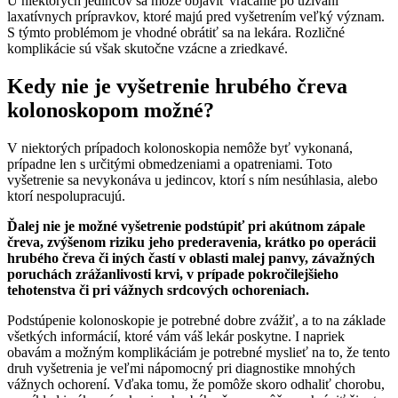
U niektorých jedincov sa môže objaviť vracanie po užívaní
laxatívnych prípravkov, ktoré majú pred vyšetrením veľký význam.
S týmto problémom je vhodné obrátiť sa na lekára. Rozličné
komplikácie sú však skutočne vzácne a zriedkavé.
Kedy nie je vyšetrenie hrubého čreva
kolonoskopom možné?
V niektorých prípadoch kolonoskopia nemôže byť vykonaná,
prípadne len s určitými obmedzeniami a opatreniami. Toto
vyšetrenie sa nevykonáva u jedincov, ktorí s ním nesúhlasia, alebo
ktorí nespolupracujú.
Ďalej nie je možné vyšetrenie podstúpiť pri akútnom zápale
čreva, zvýšenom riziku jeho prederavenia, krátko po operácii
hrubého čreva či iných častí v oblasti malej panvy, závažných
poruchách zrážanlivosti krvi, v prípade pokročilejšieho
tehotenstva či pri vážnych srdcových ochoreniach.
Podstúpenie kolonoskopie je potrebné dobre zvážiť, a to na základe
všetkých informácií, ktoré vám váš lekár poskytne. I napriek
obavám a možným komplikáciám je potrebné myslieť na to, že tento
druh vyšetrenia je veľmi nápomocný pri diagnostike mnohých
vážnych ochorení. Vďaka tomu, že pomôže skoro odhaliť chorobu,