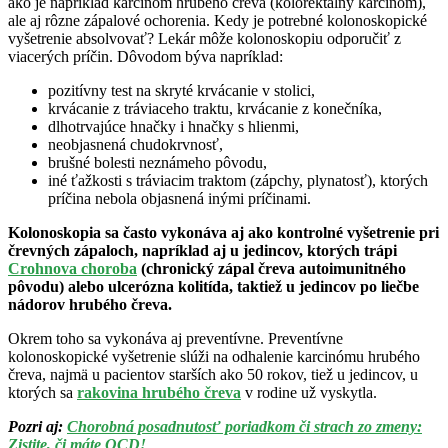
ako je napríklad karcinóm hrubého čreva (kolorektálny karcinóm),
ale aj rôzne zápalové ochorenia. Kedy je potrebné kolonoskopické
vyšetrenie absolvovať? Lekár môže kolonoskopiu odporučiť z
viacerých príčin. Dôvodom býva napríklad:
pozitívny test na skryté krvácanie v stolici,
krvácanie z tráviaceho traktu, krvácanie z konečníka,
dlhotrvajúce hnačky i hnačky s hlienmi,
neobjasnená chudokrvnosť,
brušné bolesti neznámeho pôvodu,
iné ťažkosti s tráviacim traktom (zápchy, plynatosť), ktorých
príčina nebola objasnená inými príčinami.
Kolonoskopia sa často vykonáva aj ako kontrolné vyšetrenie pri
črevných zápaloch, napríklad aj u jedincov, ktorých trápi
Crohnova choroba
(chronický zápal čreva autoimunitného
pôvodu) alebo ulcerózna kolitída, taktiež u jedincov po liečbe
nádorov hrubého čreva.
Okrem toho sa vykonáva aj preventívne. Preventívne
kolonoskopické vyšetrenie slúži na odhalenie karcinómu hrubého
čreva, najmä u pacientov starších ako 50 rokov, tiež u jedincov, u
ktorých sa
rakovina hrubého čreva
v rodine už vyskytla.
Pozri aj:
Chorobná posadnutosť poriadkom či strach zo zmeny:
Zistite, či máte OCD!