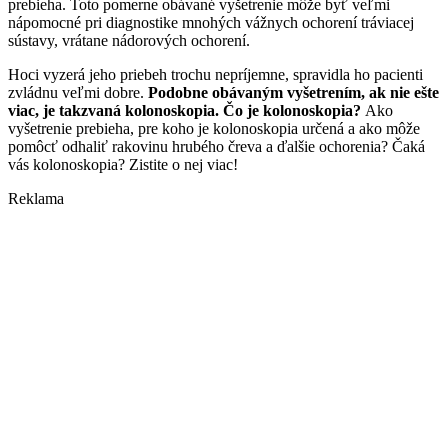
prebieha. Toto pomerne obávané vyšetrenie môže byť veľmi
nápomocné pri diagnostike mnohých vážnych ochorení tráviacej
sústavy, vrátane nádorových ochorení.
Hoci vyzerá jeho priebeh trochu nepríjemne, spravidla ho pacienti
zvládnu veľmi dobre.
Podobne obávaným vyšetrením, ak nie ešte
viac, je takzvaná kolonoskopia. Čo je kolonoskopia?
Ako
vyšetrenie prebieha, pre koho je kolonoskopia určená a ako môže
pomôcť odhaliť rakovinu hrubého čreva a ďalšie ochorenia? Čaká
vás kolonoskopia? Zistite o nej viac!
Reklama