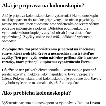
Aká je príprava na kolonoskopiu?
Aká je príprava kolonoskopického vyšetrenia? Na kolonoskopiu
musí byť pacient dostatočne pripravený, a to nielen psychicky, ale
hlavne fyzicky. Pacient dostane pred vyšetrením od lekára všetky
potrebné informácie a pokyny. Dôležitou podmienkou pre
vykonanie kolonoskopie je, aby bol obsah čreva dostatočne
vyprázdnený. Zvyšky stolice totiž môžu dôkladné vyšetrenie
obmedziť.
Zvyčajne dva dni pred vyšetrením je pacient na špeciálnej
strave, ktorá nedráždi črevo a nezanecháva nestráviteľné
zvyšky. Deň pred vyšetrením následne prijíma ešte laxatívne
roztoky, ktoré prispejú k úplnému vyprázdneniu čreva.
Dôležité je tiež piť veľa čírych tekutín. Okrem toho je potrebné
prestať užívať aj niektoré lieky, napríklad to bývajú preparáty
železa. Pokyny lekára pred kolonoskopiou je potrebné dodržiavať,
aby bolo vyšetrenie maximálne úspešné a bezpečné.
Ako prebieha kolonoskopia?
Vyšetrenie pacienta kolonoskopom sa vykonáva v ľahu na ľavom