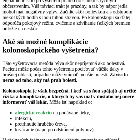
Nenamierte si to po vyšetrení priamo do stánku s rýchlym
občerstvením. Váš tráviaci trakt je prázdny, a tak by nápor jedla
mohol mať negatívny vplyv. Začnite skôr polievkou a s odstupom
niekoľkých hodín s inou tuhou stravou. Po kolonoskopii sa ďalej
odporúča pokojový režim, cvičenie a zdvíhanie ťažkých bremien
odložte na neskôr.
Aké sú možné komplikácie
kolonoskopického vyšetrenia?
Táto vyšetrovacia metóda býva skôr nepríjemná ako bolestivá.
Pacient môže počas tohto vyšetrenia pociťovať väčšie tlaky v
brušnej oblasti, prípadne môže vnímať menšie bolesti.
Závisí to
neraz od toho, aký má prah bolesti.
Kolonoskopia je však bezpečná, i keď sa s ňou spájajú aj určité
riziká a komplikácie, o ktorých by vás mal v dostatočnej miere
informovať váš lekár.
Môže ísť napríklad o:
alergickú reakciu
na podávané lieky,
infekciu,
pretrhnutie hrubého čreva,
krvácanie (napr. po odstránení polypov).