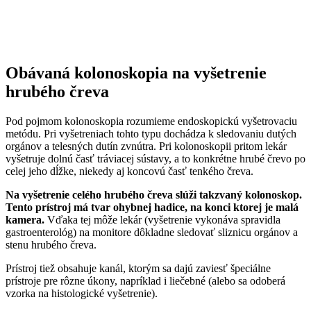
Obávaná kolonoskopia na vyšetrenie
hrubého čreva
Pod pojmom kolonoskopia rozumieme endoskopickú vyšetrovaciu
metódu. Pri vyšetreniach tohto typu dochádza k sledovaniu dutých
orgánov a telesných dutín zvnútra. Pri kolonoskopii pritom lekár
vyšetruje dolnú časť tráviacej sústavy, a to konkrétne hrubé črevo po
celej jeho dĺžke, niekedy aj koncovú časť tenkého čreva.
Na vyšetrenie celého hrubého čreva slúži takzvaný kolonoskop.
Tento prístroj má tvar ohybnej hadice, na konci ktorej je malá
kamera.
Vďaka tej môže lekár (vyšetrenie vykonáva spravidla
gastroenterológ) na monitore dôkladne sledovať sliznicu orgánov a
stenu hrubého čreva.
Prístroj tiež obsahuje kanál, ktorým sa dajú zaviesť špeciálne
prístroje pre rôzne úkony, napríklad i liečebné (alebo sa odoberá
vzorka na histologické vyšetrenie).