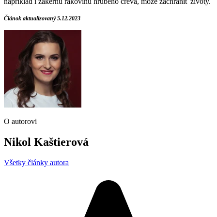
napríklad i zákernú rakovinu hrubého čreva, môže zachrániť životy.
Článok aktualizovaný 5.12.2023
O autorovi
Nikol Kaštierová
Všetky články autora