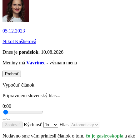
05.12.2023
Nikol Kaštierová
Dnes je
pondelok
, 10.08.2026
Meniny má
Vavrinec
- význam mena
Prehrať
Vypočuť článok
Pripravujem slovenský hlas...
0:00
--:--
Rýchlosť
Hlas
Zastaviť
Nedávno sme vám priniesli článok o tom,
čo je gastroskopia
a ako