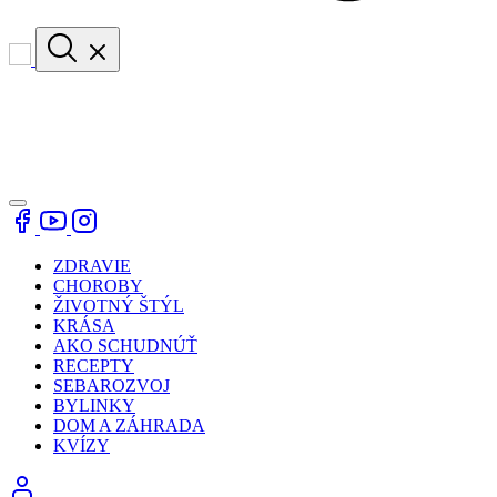
ZDRAVIE
CHOROBY
ŽIVOTNÝ ŠTÝL
KRÁSA
AKO SCHUDNÚŤ
RECEPTY
SEBAROZVOJ
BYLINKY
DOM A ZÁHRADA
KVÍZY