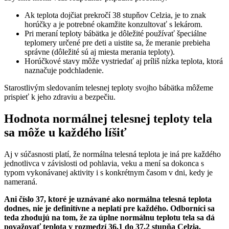
Ak teplota dojčiat prekročí 38 stupňov Celzia, je to znak
horúčky a je potrebné okamžite konzultovať s lekárom.
Pri meraní teploty bábätka je dôležité používať špeciálne
teplomery určené pre deti a uistite sa, že meranie prebieha
správne (dôležité sú aj miesta merania teploty).
Horúčkové stavy môže vystriedať aj príliš nízka teplota, ktorá
naznačuje podchladenie.
Starostlivým sledovaním telesnej teploty svojho bábätka môžeme
prispieť k jeho zdraviu a bezpečiu.
Hodnota normálnej telesnej teploty tela
sa môže u každého líšiť
Aj v súčasnosti platí, že normálna telesná teplota je iná pre každého
jednotlivca v závislosti od pohlavia, veku a mení sa dokonca s
typom vykonávanej aktivity i s konkrétnym časom v dni, kedy je
nameraná.
Ani číslo 37, ktoré je uznávané ako normálna telesná teplota
dodnes, nie je definitívne a neplatí pre každého. Odborníci sa
teda zhodujú na tom, že za úplne normálnu teplotu tela sa dá
považovať teplota v rozmedzí 36,1 do 37,2 stupňa Celzia.