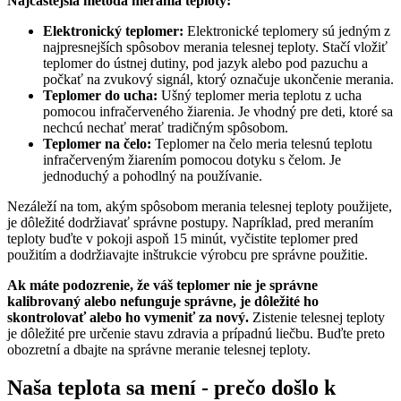
Najčastejšia metóda merania teploty:
Elektronický teplomer:
Elektronické teplomery sú jedným z
najpresnejších spôsobov merania telesnej teploty. Stačí vložiť
teplomer do ústnej dutiny, pod jazyk alebo pod pazuchu a
počkať na zvukový signál, ktorý označuje ukončenie merania.
Teplomer do ucha:
Ušný teplomer meria teplotu z ucha
pomocou infračerveného žiarenia. Je vhodný pre deti, ktoré sa
nechcú nechať merať tradičným spôsobom.
Teplomer na čelo:
Teplomer na čelo meria telesnú teplotu
infračerveným žiarením pomocou dotyku s čelom. Je
jednoduchý a pohodlný na používanie.
Nezáleží na tom, akým spôsobom merania telesnej teploty použijete,
je dôležité dodržiavať správne postupy. Napríklad, pred meraním
teploty buďte v pokoji aspoň 15 minút, vyčistite teplomer pred
použitím a dodržiavajte inštrukcie výrobcu pre správne použitie.
Ak máte podozrenie, že váš teplomer nie je správne
kalibrovaný alebo nefunguje správne, je dôležité ho
skontrolovať alebo ho vymeniť za nový.
Zistenie telesnej teploty
je dôležité pre určenie stavu zdravia a prípadnú liečbu. Buďte preto
obozretní a dbajte na správne meranie telesnej teploty.
Naša teplota sa mení - prečo došlo k