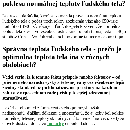
poklesu normálnej teploty ľudského tela?
Istá rozsiahla štúdia, ktorá sa zamerala práve na normálnu teplotu
ľudského tela a počas troch rokov zozbierala viac ako 650-tisíc
hodnôt od 190-tisíc rôznych ľudí, dospela k záveru, že normálna
teplota tela klesla vo všeobecnosti takmer o pol stupňa, teda na 36,6
stupňov Celzia. Vo Fahrenheitoch hovoríme takmer o celom stupni.
Správna teplota ľudského tela - prečo je
optimálna teplota tela iná v rôznych
obdobiach?
Vedci veria, že k tomuto faktu prispelo mnoho faktorov – od
priemerného nárastu výšky a telesnej váhy cez všeobecne lepší
životný štandard až po klimatizované priestory na každom
rohu a v neposlednom rade prístup k lepšej zdravotnej
starostlivosti.
Lekári a odborníci z farmaceutického priemyslu však
nedisponujú ďalšími dôkazmi a upozorňujú, že aj keby bol pokles
normálnej telesnej teploty skutočný, nič to nemení na veci, kedy sa
človek dostáva do stavu
horúčky
či podchladenia.