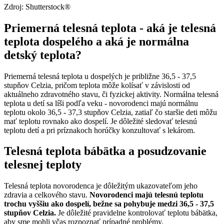
Zdroj: Shutterstock®
Priemerná telesná teplota - aká je telesná
teplota dospelého a aká je normálna
detský teplota?
Priemerná telesná teplota u dospelých je približne 36,5 - 37,5
stupňov Celzia, pričom teplota môže kolísať v závislosti od
aktuálneho zdravotného stavu, či fyzickej aktivity. Normálna telesná
teplota u detí sa líši podľa veku - novorodenci majú normálnu
teplotu okolo 36,5 - 37,3 stupňov Celzia, zatiaľ čo staršie deti môžu
mať teplotu rovnako ako dospelí. Je dôležité sledovať telesnú
teplotu detí a pri príznakoch horúčky konzultovať s lekárom.
Telesná teplota bábätka a posudzovanie
telesnej teploty
Telesná teplota novorodenca je dôležitým ukazovateľom jeho
zdravia a celkového stavu.
Novorodenci majú telesnú teplotu
trochu vyššiu ako dospelí, bežne sa pohybuje medzi 36,5 - 37,5
stupňov Celzia.
Je dôležité pravidelne kontrolovať teplotu bábätka,
aby sme mohli včas rozpoznať prípadné problémy.