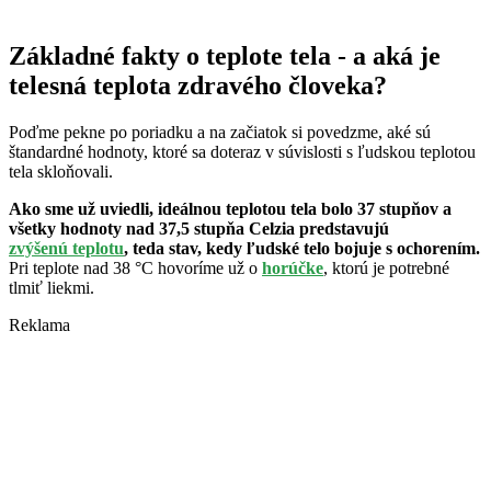
Základné fakty o teplote tela - a aká je
telesná teplota zdravého človeka?
Poďme pekne po poriadku a na začiatok si povedzme, aké sú
štandardné hodnoty, ktoré sa doteraz v súvislosti s ľudskou teplotou
tela skloňovali.
Ako sme už uviedli, ideálnou teplotou tela bolo 37 stupňov a
všetky hodnoty nad 37,5 stupňa Celzia predstavujú
zvýšenú teplotu
, teda stav, kedy ľudské telo bojuje s ochorením.
Pri teplote nad 38 °C hovoríme už o
horúčke
, ktorú je potrebné
tlmiť liekmi.
Reklama