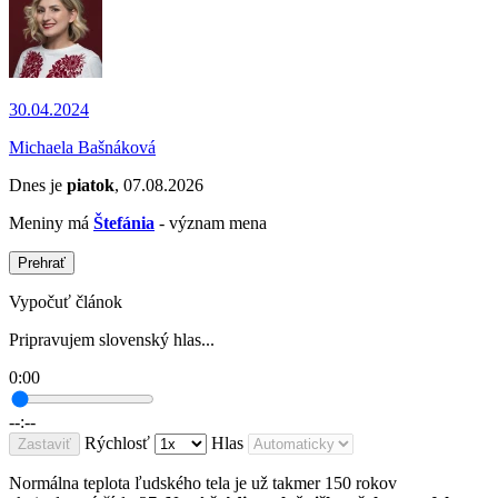
30.04.2024
Michaela Bašnáková
Dnes je
piatok
, 07.08.2026
Meniny má
Štefánia
- význam mena
Prehrať
Vypočuť článok
Pripravujem slovenský hlas...
0:00
--:--
Rýchlosť
Hlas
Zastaviť
Normálna teplota ľudského tela je už takmer 150 rokov