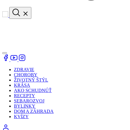
ZDRAVIE
CHOROBY
ŽIVOTNÝ ŠTÝL
KRÁSA
AKO SCHUDNÚŤ
RECEPTY
SEBAROZVOJ
BYLINKY
DOM A ZÁHRADA
KVÍZY