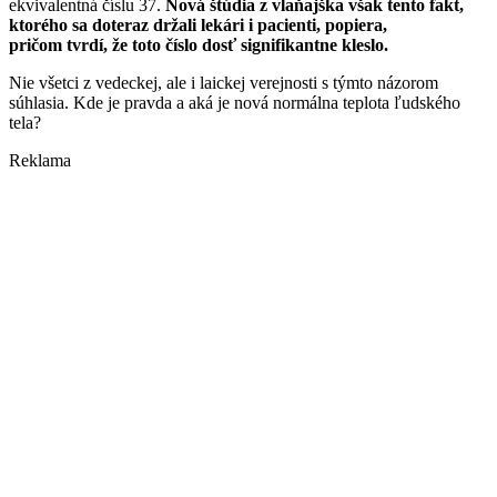
ekvivalentná číslu 37.
Nová štúdia z vlaňajška však tento fakt,
ktorého sa doteraz držali lekári i pacienti, popiera,
pričom tvrdí, že toto číslo dosť signifikantne kleslo.
Nie všetci z vedeckej, ale i laickej verejnosti s týmto názorom
súhlasia. Kde je pravda a aká je nová normálna teplota ľudského
tela?
Reklama