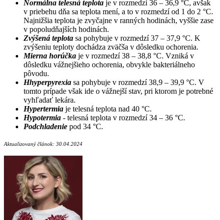
Normálna telesná teplota
je v rozmedzí 36 – 36,9 °C, avšak
v priebehu dňa sa teplota mení, a to v rozmedzí od 1 do 2 °C.
Najnižšia teplota je zvyčajne v ranných hodinách, vyššie zase
v popoludňajších hodinách.
Zvýšená teplota
sa pohybuje v rozmedzí 37 – 37,9 °C. K
zvýšeniu teploty dochádza zväčša v dôsledku ochorenia.
Mierna horúčka
je v rozmedzí 38 – 38,8 °C. Vzniká v
dôsledku vážnejšieho ochorenia, obvykle bakteriálneho
pôvodu.
Hhyperpyrexia
sa pohybuje v rozmedzí 38,9 – 39,9 °C. V
tomto prípade však ide o vážnejší stav, pri ktorom je potrebné
vyhľadať lekára.
Hypertermia
je telesná teplota nad 40 °C.
Hypotermia
- telesná teplota v rozmedzí 34 – 36 °C.
Podchladenie
pod 34 °C.
Aktualizovaný článok: 30.04.2024