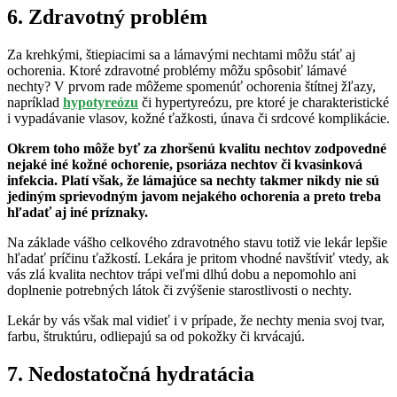
6. Zdravotný problém
Za krehkými, štiepiacimi sa a lámavými nechtami môžu stáť aj
ochorenia. Ktoré zdravotné problémy môžu spôsobiť lámavé
nechty? V prvom rade môžeme spomenúť ochorenia štítnej žľazy,
napríklad
hypotyreózu
či hypertyreózu, pre ktoré je charakteristické
i vypadávanie vlasov, kožné ťažkosti, únava či srdcové komplikácie.
Okrem toho môže byť za zhoršenú kvalitu nechtov zodpovedné
nejaké iné kožné ochorenie, psoriáza nechtov či kvasinková
infekcia. Platí však, že lámajúce sa nechty takmer nikdy nie sú
jediným sprievodným javom nejakého ochorenia a preto treba
hľadať aj iné príznaky.
Na základe vášho celkového zdravotného stavu totiž vie lekár lepšie
hľadať príčinu ťažkostí. Lekára je pritom vhodné navštíviť vtedy, ak
vás zlá kvalita nechtov trápi veľmi dlhú dobu a nepomohlo ani
doplnenie potrebných látok či zvýšenie starostlivosti o nechty.
Lekár by vás však mal vidieť i v prípade, že nechty menia svoj tvar,
farbu, štruktúru, odliepajú sa od pokožky či krvácajú.
7. Nedostatočná hydratácia