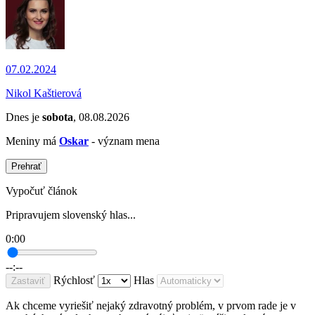
07.02.2024
Nikol Kaštierová
Dnes je
sobota
, 08.08.2026
Meniny má
Oskar
- význam mena
Prehrať
Vypočuť článok
Pripravujem slovenský hlas...
0:00
--:--
Rýchlosť
Hlas
Zastaviť
Ak chceme vyriešiť nejaký zdravotný problém, v prvom rade je v