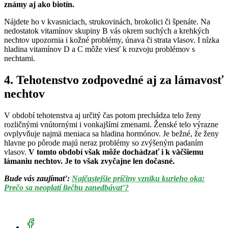
známy aj ako biotín.
Nájdete ho v kvasniciach, strukovinách, brokolici či špenáte. Na
nedostatok vitamínov skupiny B vás okrem suchých a krehkých
nechtov upozornia i kožné problémy, únava či strata vlasov. I nízka
hladina vitamínov D a C môže viesť k rozvoju problémov s
nechtami.
4. Tehotenstvo zodpovedné aj za lámavosť
nechtov
V období tehotenstva aj určitý čas potom prechádza telo ženy
rozličnými vnútornými i vonkajšími zmenami. Ženské telo výrazne
ovplyvňuje najmä meniaca sa hladina hormónov. Je bežné, že ženy
hlavne po pôrode majú neraz problémy so zvýšeným padaním
vlasov.
V tomto období však môže dochádzať i k väčšiemu
lámaniu nechtov. Je to však zvyčajne len dočasné.
Bude vás zaujímať:
Najčastejšie príčiny vzniku kurieho oka:
Prečo sa neoplatí liečbu zanedbávať?