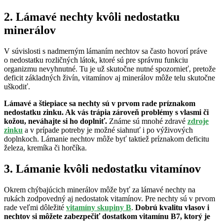
2. Lámavé nechty kvôli nedostatku
minerálov
V súvislosti s nadmerným lámaním nechtov sa často hovorí práve
o nedostatku rozličných látok, ktoré sú pre správnu funkciu
organizmu nevyhnutné. Tu je už skutočne nutné spozornieť, pretože
deficit základných živín, vitamínov aj minerálov môže telu skutočne
uškodiť.
Lámavé a štiepiace sa nechty sú v prvom rade príznakom
nedostatku zinku. Ak vás trápia zároveň problémy s vlasmi či
kožou, neváhajte si ho doplniť.
Známe sú mnohé zdravé
zdroje
zinku
a v prípade potreby je možné siahnuť i po výživových
doplnkoch. Lámanie nechtov môže byť taktiež príznakom deficitu
železa, kremíka či horčíka.
3. Lámanie kvôli nedostatku vitamínov
Okrem chýbajúcich minerálov môže byť za lámavé nechty na
rukách zodpovedný aj nedostatok vitamínov. Pre nechty sú v prvom
rade veľmi dôležité
vitamíny skupiny B
.
Dobrú kvalitu vlasov i
nechtov si môžete zabezpečiť dostatkom vitamínu B7, ktorý je