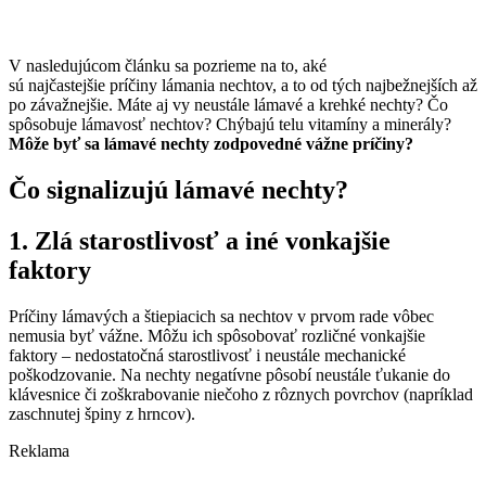
V nasledujúcom článku sa pozrieme na to, aké
sú najčastejšie príčiny lámania nechtov, a to od tých najbežnejších až
po závažnejšie. Máte aj vy neustále lámavé a krehké nechty? Čo
spôsobuje lámavosť nechtov? Chýbajú telu vitamíny a minerály?
Môže byť sa lámavé nechty zodpovedné vážne príčiny?
Čo signalizujú lámavé nechty?
1. Zlá starostlivosť a iné vonkajšie
faktory
Príčiny lámavých a štiepiacich sa nechtov v prvom rade vôbec
nemusia byť vážne. Môžu ich spôsobovať rozličné vonkajšie
faktory – nedostatočná starostlivosť i neustále mechanické
poškodzovanie. Na nechty negatívne pôsobí neustále ťukanie do
klávesnice či zoškrabovanie niečoho z rôznych povrchov (napríklad
zaschnutej špiny z hrncov).
Reklama