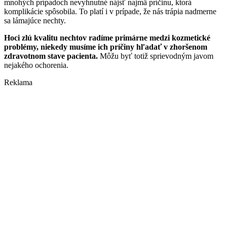
mnohých prípadoch nevyhnutné nájsť najmä príčinu, ktorá
komplikácie spôsobila. To platí i v prípade, že nás trápia nadmerne
sa lámajúce nechty.
Hoci zlú kvalitu nechtov radíme primárne medzi kozmetické
problémy, niekedy musíme ich príčiny hľadať v zhoršenom
zdravotnom stave pacienta.
Môžu byť totiž sprievodným javom
nejakého ochorenia.
Reklama