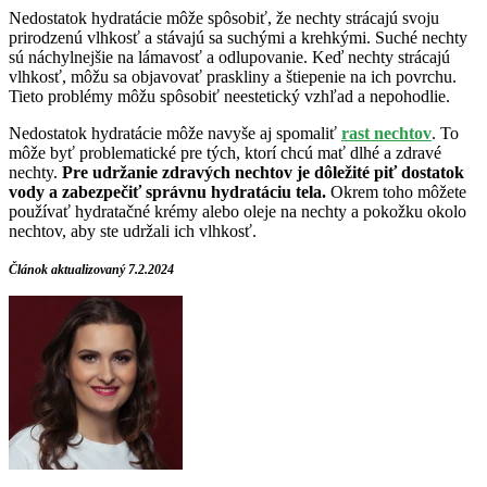
Nedostatok hydratácie môže spôsobiť, že nechty strácajú svoju
prirodzenú vlhkosť a stávajú sa suchými a krehkými. Suché nechty
sú náchylnejšie na lámavosť a odlupovanie. Keď nechty strácajú
vlhkosť, môžu sa objavovať praskliny a štiepenie na ich povrchu.
Tieto problémy môžu spôsobiť neestetický vzhľad a nepohodlie.
Nedostatok hydratácie môže navyše aj spomaliť
rast nechtov
. To
môže byť problematické pre tých, ktorí chcú mať dlhé a zdravé
nechty.
Pre udržanie zdravých nechtov je dôležité piť dostatok
vody a zabezpečiť správnu hydratáciu tela.
Okrem toho môžete
používať hydratačné krémy alebo oleje na nechty a pokožku okolo
nechtov, aby ste udržali ich vlhkosť.
Článok aktualizovaný 7.2.2024