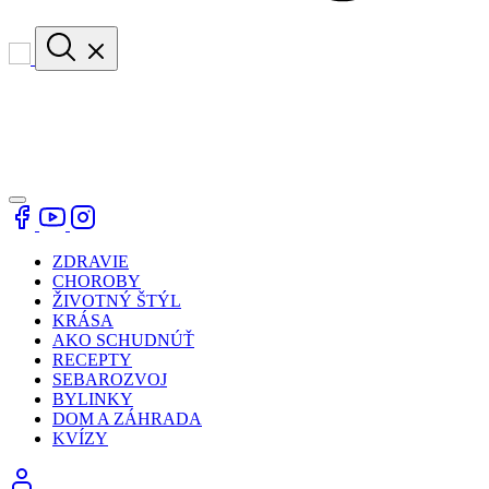
ZDRAVIE
CHOROBY
ŽIVOTNÝ ŠTÝL
KRÁSA
AKO SCHUDNÚŤ
RECEPTY
SEBAROZVOJ
BYLINKY
DOM A ZÁHRADA
KVÍZY