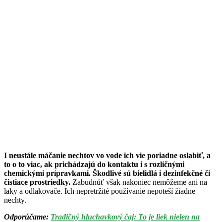
I neustále máčanie nechtov vo vode ich vie poriadne oslabiť, a
to o to viac, ak prichádzajú do kontaktu i s rozličnými
chemickými prípravkami. Škodlivé sú bielidlá i dezinfekčné či
čistiace prostriedky.
Zabudnúť však nakoniec nemôžeme ani na
laky a odlakovače. Ich nepretržité používanie nepoteší žiadne
nechty.
Odporúčame:
Tradičný hluchavkový čaj: To je liek nielen na