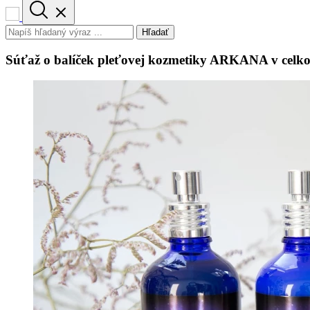
Hľadať
Súťaž o balíček pleťovej kozmetiky ARKANA v celko