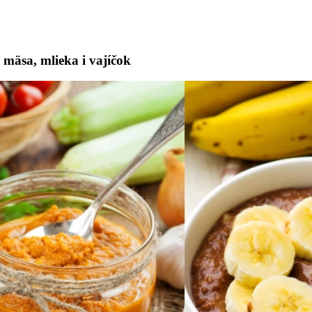
mäsa, mlieka i vajíčok