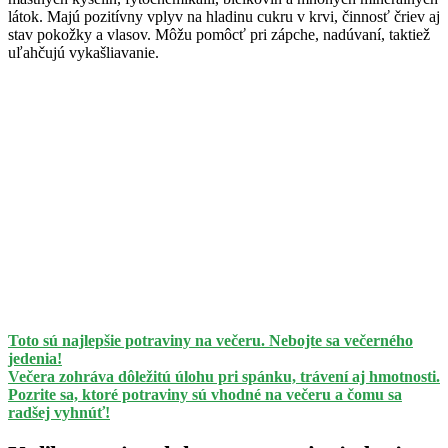
látok. Majú pozitívny vplyv na hladinu cukru v krvi, činnosť čriev aj
stav pokožky a vlasov. Môžu pomôcť pri zápche, nadúvaní, taktiež
uľahčujú vykašliavanie.
Toto sú najlepšie potraviny na večeru. Nebojte sa večerného
jedenia!
Večera zohráva dôležitú úlohu pri spánku, trávení aj hmotnosti.
Pozrite sa, ktoré potraviny sú vhodné na večeru a čomu sa
radšej vyhnúť!