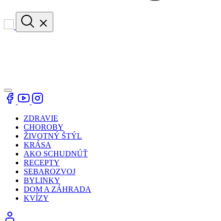
ZDRAVIE
CHOROBY
ŽIVOTNÝ ŠTÝL
KRÁSA
AKO SCHUDNÚŤ
RECEPTY
SEBAROZVOJ
BYLINKY
DOM A ZÁHRADA
KVÍZY