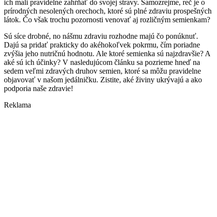
ich mali pravidelne zahŕňať do svojej stravy. Samozrejme, reč je o
prírodných nesolených orechoch, ktoré sú plné zdraviu prospešných
látok. Čo však trochu pozornosti venovať aj rozličným semienkam?
Sú síce drobné, no nášmu zdraviu rozhodne majú čo ponúknuť.
Dajú sa pridať prakticky do akéhokoľvek pokrmu, čím poriadne
zvýšia jeho nutričnú hodnotu. Ale ktoré semienka sú najzdravšie? A
aké sú ich účinky? V nasledujúcom článku sa pozrieme hneď na
sedem veľmi zdravých druhov semien, ktoré sa môžu pravidelne
objavovať v našom jedálničku. Zistite, aké živiny ukrývajú a ako
podporia naše zdravie!
Reklama