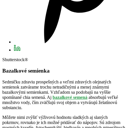
Shutterstock®
Bazalkové semienka
Sedmičku zdraviu prospešných a veľmi zdravých olejnatých
semienok zatvárame trochu netradičnými a menej známymi
bazalkovými semienkami. Vzhľadom sa podobajú na vyššie
spomínané chia semená. Aj
bazalkové semená
absorbujú veľké
množstvo vody, čím zväčšujú svoj objem a vytvárajú želatínovú
substanciu.
Môžete nimi zvýšiť výživovú hodnotu sladkých aj slaných
pokrmov, rovnako je ich možné pridávať do nápojov. Sú zdrojom
mastných kyselín, fytochemikálií, bielkovín a mnohých minerálnych