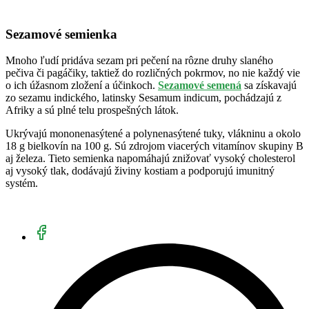
Sezamové semienka
Mnoho ľudí pridáva sezam pri pečení na rôzne druhy slaného
pečiva či pagáčiky, taktiež do rozličných pokrmov, no nie každý vie
o ich úžasnom zložení a účinkoch.
Sezamové semená
sa získavajú
zo sezamu indického, latinsky Sesamum indicum, pochádzajú z
Afriky a sú plné telu prospešných látok.
Ukrývajú mononenasýtené a polynenasýtené tuky, vlákninu a okolo
18 g bielkovín na 100 g. Sú zdrojom viacerých vitamínov skupiny B
aj železa. Tieto semienka napomáhajú znižovať vysoký cholesterol
aj vysoký tlak, dodávajú živiny kostiam a podporujú imunitný
systém.