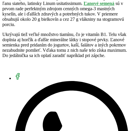
ľanu siateho, latinsky Linum usitatissimum.
Ľanové semená
sú v
prvom rade perfektným zdrojom cenných omega-3 mastných
kyselín, ale i ďalších zdravých a potrebných tukov. V priemere
obsahujú okolo 20 g bielkovín a cez 27 g vlákniny na stogramovú
porciu.
Ukrývajú tiež veľké množstvo tiamínu, čo je vitamín B1. Telu však
doplnia aj horčík a ďalšie minerálne látky i stopové prvky. Ľanové
semienka pred pridaním do jogurtov, kaší, šalátov a iných pokrmov
nezabudnite pomlieť. Vďaka tomu z nich naše telo získa maximum.
Do jedálnička sa ich oplatí zaradiť napríklad pri zápche.