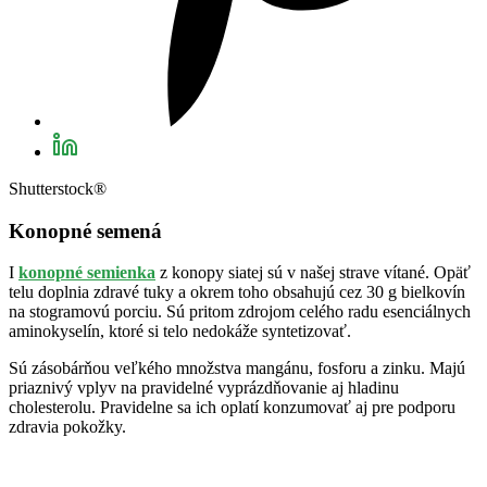
Shutterstock®
Konopné semená
I
konopné semienka
z konopy siatej sú v našej strave vítané. Opäť
telu doplnia zdravé tuky a okrem toho obsahujú cez 30 g bielkovín
na stogramovú porciu. Sú pritom zdrojom celého radu esenciálnych
aminokyselín, ktoré si telo nedokáže syntetizovať.
Sú zásobárňou veľkého množstva mangánu, fosforu a zinku. Majú
priaznivý vplyv na pravidelné vyprázdňovanie aj hladinu
cholesterolu. Pravidelne sa ich oplatí konzumovať aj pre podporu
zdravia pokožky.