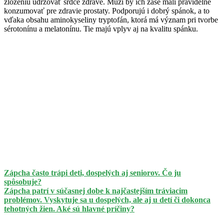
zloženiu udržovať srdce zdravé. Muži by ich zase mali pravidelne
konzumovať pre zdravie prostaty. Podporujú i dobrý spánok, a to
vďaka obsahu aminokyseliny tryptofán, ktorá má význam pri tvorbe
sérotonínu a melatonínu. Tie majú vplyv aj na kvalitu spánku.
Zápcha často trápi deti, dospelých aj seniorov. Čo ju
spôsobuje?
Zápcha patrí v súčasnej dobe k najčastejším tráviacim
problémov. Vyskytuje sa u dospelých, ale aj u detí či dokonca
tehotných žien. Aké sú hlavné príčiny?