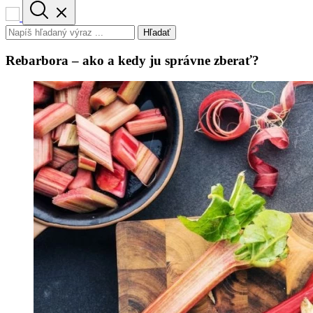
Hľadať
Rebarbora – ako a kedy ju správne zberať?