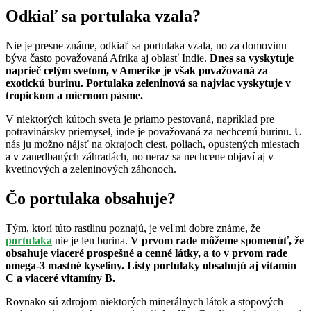
Odkiaľ sa portulaka vzala?
Nie je presne známe, odkiaľ sa portulaka vzala, no za domovinu
býva často považovaná Afrika aj oblasť Indie.
Dnes sa vyskytuje
naprieč celým svetom, v Amerike je však považovaná za
exotickú burinu. Portulaka zeleninová sa najviac vyskytuje v
tropickom a miernom pásme.
V niektorých kútoch sveta je priamo pestovaná, napríklad pre
potravinársky priemysel, inde je považovaná za nechcenú burinu. U
nás ju možno nájsť na okrajoch ciest, poliach, opustených miestach
a v zanedbaných záhradách, no neraz sa nechcene objaví aj v
kvetinových a zeleninových záhonoch.
Čo portulaka obsahuje?
Tým, ktorí túto rastlinu poznajú, je veľmi dobre známe, že
portulaka
nie je len burina.
V prvom rade môžeme spomenúť, že
obsahuje viaceré prospešné a cenné látky, a to v prvom rade
omega-3 mastné kyseliny. Listy portulaky obsahujú aj vitamín
C a viaceré vitamíny B.
Rovnako sú zdrojom niektorých minerálnych látok a stopových