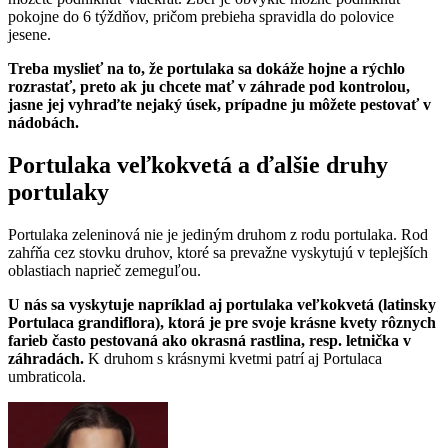
pokojne do 6 týždňov, pričom prebieha spravidla do polovice
jesene.
Treba myslieť na to, že portulaka sa dokáže hojne a rýchlo
rozrastať, preto ak ju chcete mať v záhrade pod kontrolou,
jasne jej vyhraďte nejaký úsek, prípadne ju môžete pestovať v
nádobách.
Portulaka veľkokvetá a ďalšie druhy
portulaky
Portulaka zeleninová nie je jediným druhom z rodu portulaka. Rod
zahŕňa cez stovku druhov, ktoré sa prevažne vyskytujú v teplejších
oblastiach naprieč zemeguľou.
U nás sa vyskytuje napríklad aj portulaka veľkokvetá (latinsky
Portulaca grandiflora), ktorá je pre svoje krásne kvety rôznych
farieb často pestovaná ako okrasná rastlina, resp. letnička v
záhradách.
K druhom s krásnymi kvetmi patrí aj Portulaca
umbraticola.