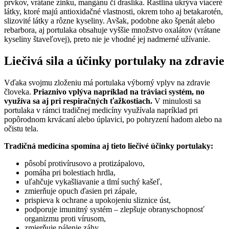
prvkov, vrátane zinku, mangánu či draslíka. Rastlina ukrýva viaceré
látky, ktoré majú antioxidačné vlastnosti, okrem toho aj betakarotén,
slizovité látky a rôzne kyseliny. Avšak, podobne ako špenát alebo
rebarbora, aj portulaka obsahuje vyššie množstvo oxalátov (vrátane
kyseliny štaveľovej), preto nie je vhodné jej nadmerné užívanie.
Liečivá sila a účinky portulaky na zdravie
Vďaka svojmu zloženiu má portulaka výborný vplyv na zdravie
človeka.
Priaznivo vplýva napríklad na tráviaci systém, no
využíva sa aj pri respiračných ťažkostiach.
V minulosti sa
portulaka v rámci tradičnej medicíny využívala napríklad pri
popôrodnom krvácaní alebo úplavici, po pohryzení hadom alebo na
očistu tela.
Tradičná medicína spomína aj tieto liečivé účinky portulaky:
pôsobí protivírusovo a protizápalovo,
pomáha pri bolestiach hrdla,
uľahčuje vykašliavanie a tlmí suchý kašeľ,
zmierňuje opuch ďasien pri zápale,
prispieva k ochrane a upokojeniu sliznice úst,
podporuje imunitný systém – zlepšuje obranyschopnosť
organizmu proti vírusom,
zmierňuje pálenie záhy,