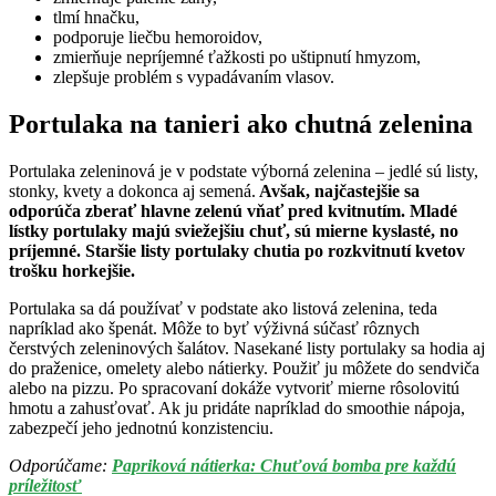
tlmí hnačku,
podporuje liečbu hemoroidov,
zmierňuje nepríjemné ťažkosti po uštipnutí hmyzom,
zlepšuje problém s vypadávaním vlasov.
Portulaka na tanieri ako chutná zelenina
Portulaka zeleninová je v podstate výborná zelenina – jedlé sú listy,
stonky, kvety a dokonca aj semená.
Avšak, najčastejšie sa
odporúča zberať hlavne zelenú vňať pred kvitnutím. Mladé
lístky portulaky majú sviežejšiu chuť, sú mierne kyslasté, no
príjemné. Staršie listy portulaky chutia po rozkvitnutí kvetov
trošku horkejšie.
Portulaka sa dá používať v podstate ako listová zelenina, teda
napríklad ako špenát. Môže to byť výživná súčasť rôznych
čerstvých zeleninových šalátov. Nasekané listy portulaky sa hodia aj
do praženice, omelety alebo nátierky. Použiť ju môžete do sendviča
alebo na pizzu. Po spracovaní dokáže vytvoriť mierne rôsolovitú
hmotu a zahusťovať. Ak ju pridáte napríklad do smoothie nápoja,
zabezpečí jeho jednotnú konzistenciu.
Odporúčame: ​
Papriková nátierka: Chuťová bomba pre každú
príležitosť