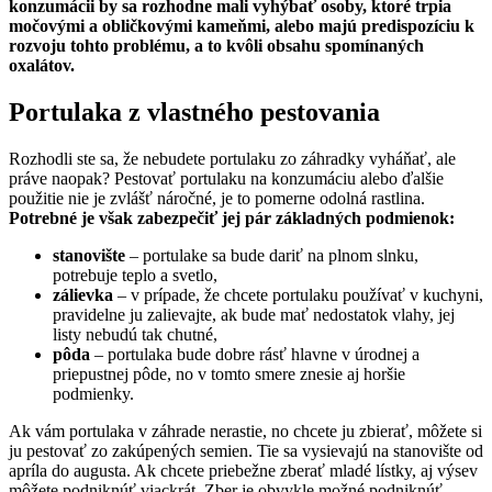
konzumácii by sa rozhodne mali vyhýbať osoby, ktoré trpia
močovými a obličkovými kameňmi, alebo majú predispozíciu k
rozvoju tohto problému, a to kvôli obsahu spomínaných
oxalátov.
Portulaka z vlastného pestovania
Rozhodli ste sa, že nebudete portulaku zo záhradky vyháňať, ale
práve naopak? Pestovať portulaku na konzumáciu alebo ďalšie
použitie nie je zvlášť náročné, je to pomerne odolná rastlina.
Potrebné je však zabezpečiť jej pár základných podmienok:
stanovište
– portulake sa bude dariť na plnom slnku,
potrebuje teplo a svetlo,
zálievka
– v prípade, že chcete portulaku používať v kuchyni,
pravidelne ju zalievajte, ak bude mať nedostatok vlahy, jej
listy nebudú tak chutné,
pôda
– portulaka bude dobre rásť hlavne v úrodnej a
priepustnej pôde, no v tomto smere znesie aj horšie
podmienky.
Ak vám portulaka v záhrade nerastie, no chcete ju zbierať, môžete si
ju pestovať zo zakúpených semien. Tie sa vysievajú na stanovište od
apríla do augusta. Ak chcete priebežne zberať mladé lístky, aj výsev
môžete podniknúť viackrát. Zber je obvykle možné podniknúť