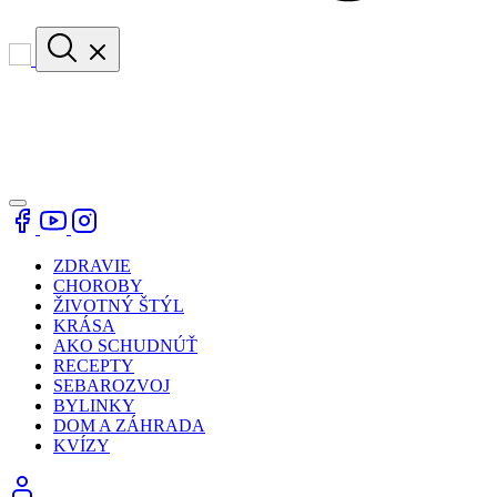
ZDRAVIE
CHOROBY
ŽIVOTNÝ ŠTÝL
KRÁSA
AKO SCHUDNÚŤ
RECEPTY
SEBAROZVOJ
BYLINKY
DOM A ZÁHRADA
KVÍZY