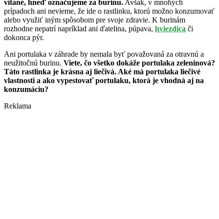
vítané, hneď označujeme za burinu.
Avšak, v mnohých
prípadoch ani nevieme, že ide o rastlinku, ktorú možno konzumovať
alebo využiť iným spôsobom pre svoje zdravie. K burinám
rozhodne nepatrí napríklad ani ďatelina, púpava,
hviezdica
či
dokonca pýr.
Ani portulaka v záhrade by nemala byť považovaná za otravnú a
neužitočnú burinu.
Viete, čo všetko dokáže portulaka zeleninová?
Táto rastlinka je krásna aj liečivá. Aké má portulaka liečivé
vlastnosti a ako vypestovať portulaku, ktorá je vhodná aj na
konzumáciu?
Reklama