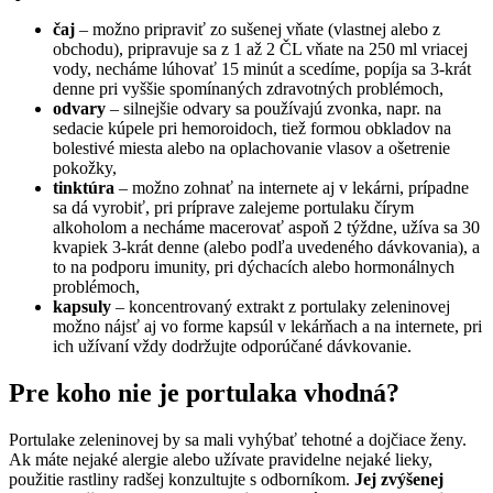
čaj
– možno pripraviť zo sušenej vňate (vlastnej alebo z
obchodu), pripravuje sa z 1 až 2 ČL vňate na 250 ml vriacej
vody, necháme lúhovať 15 minút a scedíme, popíja sa 3-krát
denne pri vyššie spomínaných zdravotných problémoch,
odvary
– silnejšie odvary sa používajú zvonka, napr. na
sedacie kúpele pri hemoroidoch, tiež formou obkladov na
bolestivé miesta alebo na oplachovanie vlasov a ošetrenie
pokožky,
tinktúra
– možno zohnať na internete aj v lekárni, prípadne
sa dá vyrobiť, pri príprave zalejeme portulaku čírym
alkoholom a necháme macerovať aspoň 2 týždne, užíva sa 30
kvapiek 3-krát denne (alebo podľa uvedeného dávkovania), a
to na podporu imunity, pri dýchacích alebo hormonálnych
problémoch,
kapsuly
– koncentrovaný extrakt z portulaky zeleninovej
možno nájsť aj vo forme kapsúl v lekárňach a na internete, pri
ich užívaní vždy dodržujte odporúčané dávkovanie.
Pre koho nie je portulaka vhodná?
Portulake zeleninovej by sa mali vyhýbať tehotné a dojčiace ženy.
Ak máte nejaké alergie alebo užívate pravidelne nejaké lieky,
použitie rastliny radšej konzultujte s odborníkom.
Jej zvýšenej