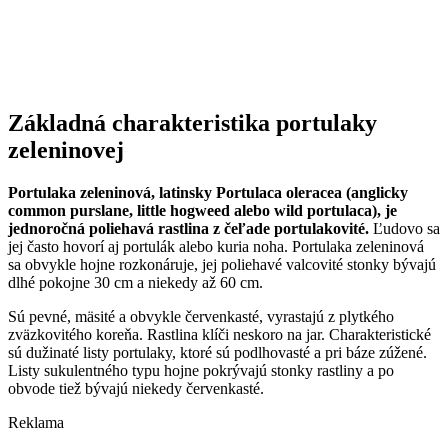
Základná charakteristika portulaky
zeleninovej
Portulaka zeleninová, latinsky Portulaca oleracea (anglicky
common purslane, little hogweed alebo wild portulaca), je
jednoročná poliehavá rastlina z čeľade portulakovité.
Ľudovo sa
jej často hovorí aj portulák alebo kuria noha. Portulaka zeleninová
sa obvykle hojne rozkonáruje, jej poliehavé valcovité stonky bývajú
dlhé pokojne 30 cm a niekedy až 60 cm.
Sú pevné, mäsité a obvykle červenkasté, vyrastajú z plytkého
zväzkovitého koreňa. Rastlina klíči neskoro na jar. Charakteristické
sú dužinaté listy portulaky, ktoré sú podlhovasté a pri báze zúžené.
Listy sukulentného typu hojne pokrývajú stonky rastliny a po
obvode tiež bývajú niekedy červenkasté.
Reklama