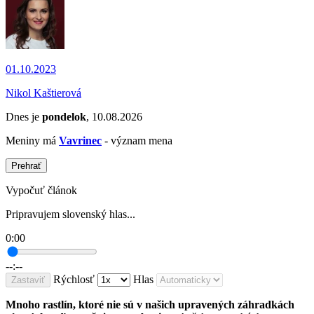
01.10.2023
Nikol Kaštierová
Dnes je
pondelok
, 10.08.2026
Meniny má
Vavrinec
- význam mena
Prehrať
Vypočuť článok
Pripravujem slovenský hlas...
0:00
--:--
Rýchlosť
Hlas
Zastaviť
Mnoho rastlín, ktoré nie sú v našich upravených záhradkách