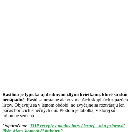
Rastlina je typická aj drobnými žltými kvietkami, ktoré sú skôr
nenápadné.
Rastú samostatne alebo v menších skupinách z pazúch
listov. Objavujú sa v letnom období, no zvyčajne sa roztvárajú len
počas horúcich slnečných dní. Plodom je tobolka, v ktorej sú
prítomné semená.
Odporúčame: ​
TOP recepty z plodov bazy čiernej – ako pripraviť
likér, džem, kompót či tinktúru?