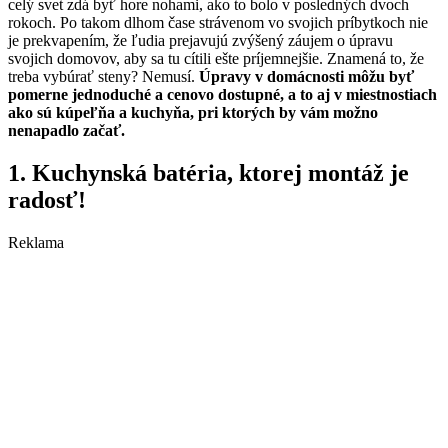
celý svet zdá byť hore nohami, ako to bolo v posledných dvoch
rokoch. Po takom dlhom čase strávenom vo svojich príbytkoch nie
je prekvapením, že ľudia prejavujú zvýšený záujem o úpravu
svojich domovov, aby sa tu cítili ešte príjemnejšie. Znamená to, že
treba vybúrať steny? Nemusí.
Úpravy v domácnosti môžu byť
pomerne jednoduché a cenovo dostupné, a to aj v miestnostiach
ako sú kúpeľňa a kuchyňa, pri ktorých by vám možno
nenapadlo začať.
1. Kuchynská batéria, ktorej montáž je
radosť!
Reklama