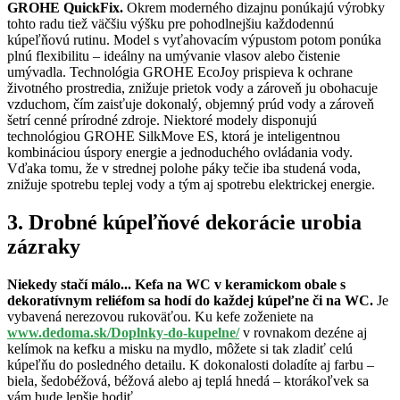
GROHE QuickFix.
Okrem moderného dizajnu ponúkajú výrobky
tohto radu tiež väčšiu výšku pre pohodlnejšiu každodennú
kúpeľňovú rutinu. Model s vyťahovacím výpustom potom ponúka
plnú flexibilitu – ideálny na umývanie vlasov alebo čistenie
umývadla. Technológia GROHE EcoJoy prispieva k ochrane
životného prostredia, znižuje prietok vody a zároveň ju obohacuje
vzduchom, čím zaisťuje dokonalý, objemný prúd vody a zároveň
šetrí cenné prírodné zdroje. Niektoré modely disponujú
technológiou GROHE SilkMove ES, ktorá je inteligentnou
kombináciou úspory energie a jednoduchého ovládania vody.
Vďaka tomu, že v strednej polohe páky tečie iba studená voda,
znižuje spotrebu teplej vody a tým aj spotrebu elektrickej energie.
3. Drobné kúpeľňové dekorácie urobia
zázraky
Niekedy stačí málo... Kefa na WC v keramickom obale s
dekoratívnym reliéfom sa hodí do každej kúpeľne či na WC.
Je
vybavená nerezovou rukoväťou. Ku kefe zoženiete na
www.dedoma.sk/Doplnky-do-kupelne/
v rovnakom dezéne aj
kelímok na kefku a misku na mydlo, môžete si tak zladiť celú
kúpeľňu do posledného detailu. K dokonalosti doladíte aj farbu –
biela, šedobéžová, béžová alebo aj teplá hnedá – ktorákoľvek sa
vám bude lepšie hodiť.