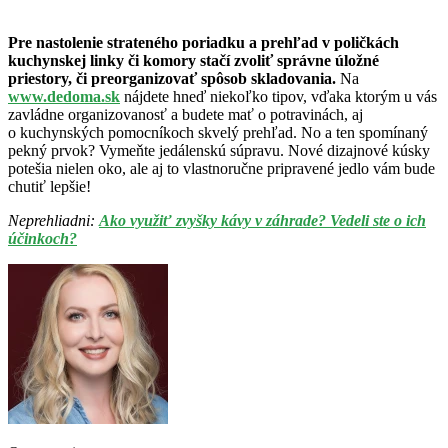
Pre nastolenie strateného poriadku a prehľad v poličkách
kuchynskej linky či komory stačí zvoliť správne úložné
priestory, či preorganizovať spôsob skladovania.
Na
www.dedoma.sk
nájdete hneď niekoľko tipov, vďaka ktorým u vás
zavládne organizovanosť a budete mať o potravinách, aj
o kuchynských pomocníkoch skvelý prehľad. No a ten spomínaný
pekný prvok? Vymeňte jedálenskú súpravu. Nové dizajnové kúsky
potešia nielen oko, ale aj to vlastnoručne pripravené jedlo vám bude
chutiť lepšie!
Neprehliadni:
Ako využiť zvyšky kávy v záhrade? Vedeli ste o ich
účinkoch?