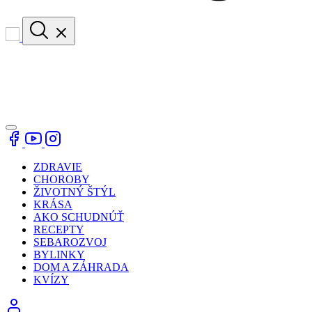
ZDRAVIE
CHOROBY
ŽIVOTNÝ ŠTÝL
KRÁSA
AKO SCHUDNÚŤ
RECEPTY
SEBAROZVOJ
BYLINKY
DOM A ZÁHRADA
KVÍZY