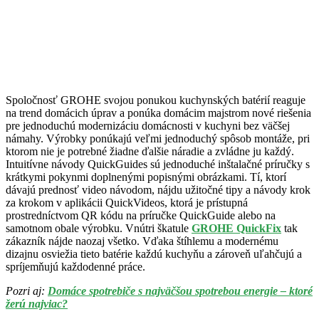
Spoločnosť GROHE svojou ponukou kuchynských batérií reaguje
na trend domácich úprav a ponúka domácim majstrom nové riešenia
pre jednoduchú modernizáciu domácnosti v kuchyni bez väčšej
námahy. Výrobky ponúkajú veľmi jednoduchý spôsob montáže, pri
ktorom nie je potrebné žiadne ďalšie náradie a zvládne ju každý.
Intuitívne návody QuickGuides sú jednoduché inštalačné príručky s
krátkymi pokynmi doplnenými popisnými obrázkami. Tí, ktorí
dávajú prednosť video návodom, nájdu užitočné tipy a návody krok
za krokom v aplikácii QuickVideos, ktorá je prístupná
prostredníctvom QR kódu na príručke QuickGuide alebo na
samotnom obale výrobku. Vnútri škatule
GROHE QuickFix
tak
zákazník nájde naozaj všetko. Vďaka štíhlemu a modernému
dizajnu osviežia tieto batérie každú kuchyňu a zároveň uľahčujú a
spríjemňujú každodenné práce.
Pozri aj:
Domáce spotrebiče s najväčšou spotrebou energie – ktoré
žerú najviac?