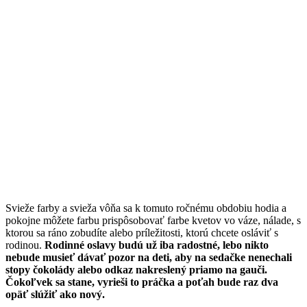
Svieže farby a svieža vôňa sa k tomuto ročnému obdobiu hodia a
pokojne môžete farbu prispôsobovať farbe kvetov vo váze, nálade, s
ktorou sa ráno zobudíte alebo príležitosti, ktorú chcete osláviť s
rodinou.
Rodinné oslavy budú už iba radostné, lebo nikto
nebude musieť dávať pozor na deti, aby na sedačke nenechali
stopy čokolády alebo odkaz nakreslený priamo na gauči.
Čokoľvek sa stane, vyrieši to práčka a poťah bude raz dva
opäť slúžiť ako nový.