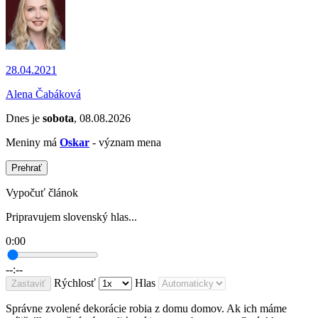
28.04.2021
Alena Čabáková
Dnes je
sobota
, 08.08.2026
Meniny má
Oskar
- význam mena
Prehrať
Vypočuť článok
Pripravujem slovenský hlas...
0:00
--:--
Rýchlosť
Hlas
Zastaviť
Správne zvolené dekorácie robia z domu domov. Ak ich máme