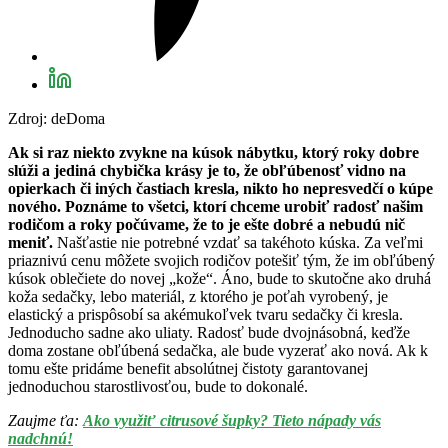
Zdroj: deDoma
Ak si raz niekto zvykne na kúsok nábytku, ktorý roky dobre
slúži a jediná chybička krásy je to, že obľúbenosť vidno na
opierkach či iných častiach kresla, nikto ho nepresvedčí o kúpe
nového. Poznáme to všetci, ktorí chceme urobiť radosť našim
rodičom a roky počúvame, že to je ešte dobré a nebudú nič
meniť.
Našťastie nie potrebné vzdať sa takéhoto kúska. Za veľmi
priaznivú cenu môžete svojich rodičov potešiť tým, že im obľúbený
kúsok oblečiete do novej „kože“. Áno, bude to skutočne ako druhá
koža sedačky, lebo materiál, z ktorého je poťah vyrobený, je
elastický a prispôsobí sa akémukoľvek tvaru sedačky či kresla.
Jednoducho sadne ako uliaty. Radosť bude dvojnásobná, keďže
doma zostane obľúbená sedačka, ale bude vyzerať ako nová. Ak k
tomu ešte pridáme benefit absolútnej čistoty garantovanej
jednoduchou starostlivosťou, bude to dokonalé.
Zaujme ťa:
Ako využiť citrusové šupky? Tieto nápady vás
nadchnú!