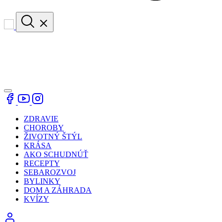
ZDRAVIE
CHOROBY
ŽIVOTNÝ ŠTÝL
KRÁSA
AKO SCHUDNÚŤ
RECEPTY
SEBAROZVOJ
BYLINKY
DOM A ZÁHRADA
KVÍZY