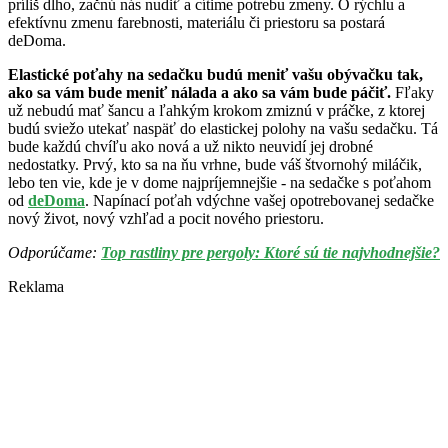
príliš dlho, začnú nás nudiť a cítime potrebu zmeny. O rýchlu a
efektívnu zmenu farebnosti, materiálu či priestoru sa postará
deDoma.
Elastické poťahy na sedačku budú meniť vašu obývačku tak,
ako sa vám bude meniť nálada a ako sa vám bude páčiť.
Fľaky
už nebudú mať šancu a ľahkým krokom zmiznú v práčke, z ktorej
budú sviežo utekať naspäť do elastickej polohy na vašu sedačku. Tá
bude každú chvíľu ako nová a už nikto neuvidí jej drobné
nedostatky. Prvý, kto sa na ňu vrhne, bude váš štvornohý miláčik,
lebo ten vie, kde je v dome najpríjemnejšie - na sedačke s poťahom
od
deDoma
. Napínací poťah vdýchne vašej opotrebovanej sedačke
nový život, nový vzhľad a pocit nového priestoru.
Odporúčame:
Top rastliny pre pergoly: Ktoré sú tie najvhodnejšie?
Reklama