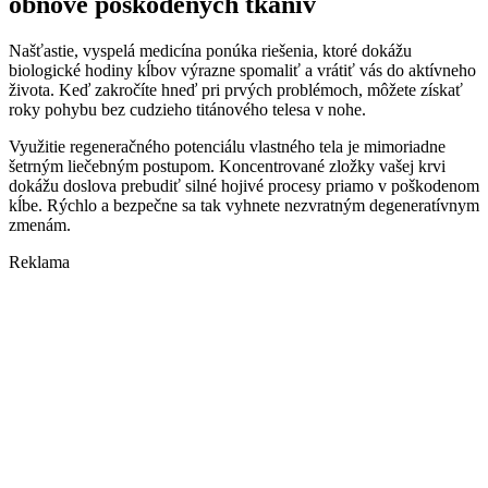
obnove poškodených tkanív
Našťastie, vyspelá medicína ponúka riešenia, ktoré dokážu
biologické hodiny kĺbov výrazne spomaliť a vrátiť vás do aktívneho
života. Keď zakročíte hneď pri prvých problémoch, môžete získať
roky pohybu bez cudzieho titánového telesa v nohe.
Využitie regeneračného potenciálu vlastného tela je mimoriadne
šetrným liečebným postupom. Koncentrované zložky vašej krvi
dokážu doslova prebudiť silné hojivé procesy priamo v poškodenom
kĺbe. Rýchlo a bezpečne sa tak vyhnete nezvratným degeneratívnym
zmenám.
Reklama