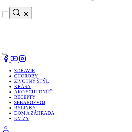
ZDRAVIE
CHOROBY
ŽIVOTNÝ ŠTÝL
KRÁSA
AKO SCHUDNÚŤ
RECEPTY
SEBAROZVOJ
BYLINKY
DOM A ZÁHRADA
KVÍZY