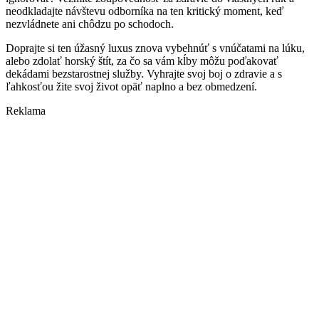
neodkladajte návštevu odborníka na ten kritický moment, keď
nezvládnete ani chôdzu po schodoch.
Doprajte si ten úžasný luxus znova vybehnúť s vnúčatami na lúku,
alebo zdolať horský štít, za čo sa vám kĺby môžu poďakovať
dekádami bezstarostnej služby. Vyhrajte svoj boj o zdravie a s
ľahkosťou žite svoj život opäť naplno a bez obmedzení.
Reklama