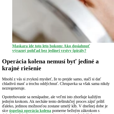
Maskara ide toto leto bokom: Ako dosiahnuť
výrazný pohľad bez jedinej vrstvy špirály?
Operácia kolena nemusí byť jediné a
krajné riešenie
Mnohí z vás si zvyknú myslieť, že to prejde samo, stačí si dať
chladivú masť a trochu oddýchnuť. Chrupavka sa však sama nikdy
nezregeneruje.
Opotrebovanie sa nenápadne, ale veľmi isto zhoršuje každým
jedným krokom. Ak necháte tento deštrukčný proces zájsť príliš
ďaleko, jedinou možnosťou zostane umelý kĺb. V dnešnej dobe je
síce
úspešná operácia kolena
pomerne bežným zákrokom s