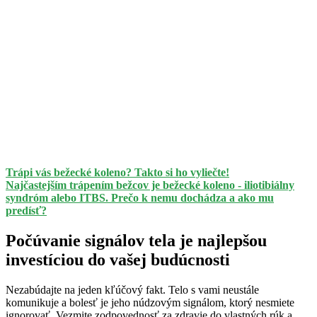
Trápi vás bežecké koleno? Takto si ho vyliečte!
Najčastejším trápením bežcov je bežecké koleno - iliotibiálny
syndróm alebo ITBS. Prečo k nemu dochádza a ako mu
predísť?
Počúvanie signálov tela je najlepšou
investíciou do vašej budúcnosti
Nezabúdajte na jeden kľúčový fakt. Telo s vami neustále
komunikuje a bolesť je jeho núdzovým signálom, ktorý nesmiete
ignorovať. Vezmite zodpovednosť za zdravie do vlastných rúk a