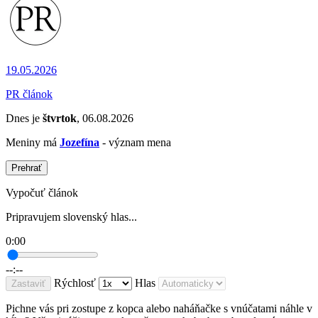
19.05.2026
PR článok
Dnes je
štvrtok
, 06.08.2026
Meniny má
Jozefína
- význam mena
Prehrať
Vypočuť článok
Pripravujem slovenský hlas...
0:00
--:--
Rýchlosť
Hlas
Zastaviť
Pichne vás pri zostupe z kopca alebo naháňačke s vnúčatami náhle v