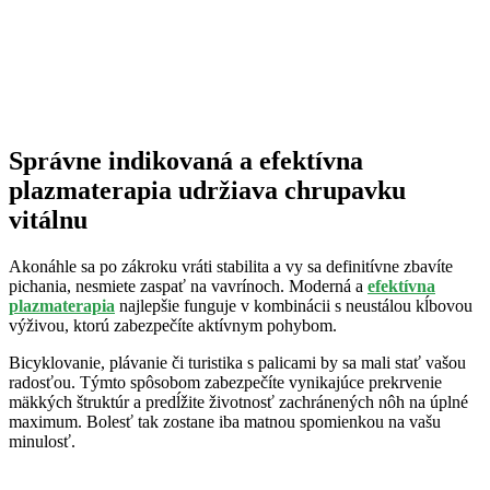
Správne indikovaná a efektívna
plazmaterapia udržiava chrupavku
vitálnu
Akonáhle sa po zákroku vráti stabilita a vy sa definitívne zbavíte
pichania, nesmiete zaspať na vavrínoch. Moderná a
efektívna
plazmaterapia
najlepšie funguje v kombinácii s neustálou kĺbovou
výživou, ktorú zabezpečíte aktívnym pohybom.
Bicyklovanie, plávanie či turistika s palicami by sa mali stať vašou
radosťou. Týmto spôsobom zabezpečíte vynikajúce prekrvenie
mäkkých štruktúr a predĺžite životnosť zachránených nôh na úplné
maximum. Bolesť tak zostane iba matnou spomienkou na vašu
minulosť.