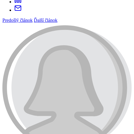
Predošlý článok
Ďalší článok