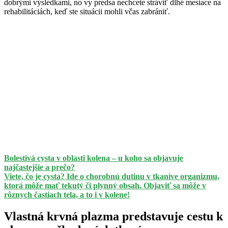
dobrými výsledkami, no vy predsa nechcete stráviť dlhé mesiace na
rehabilitáciách, keď ste situácii mohli včas zabrániť.
Bolestivá cysta v oblasti kolena – u koho sa objavuje
najčastejšie a prečo?
Viete, čo je cysta? Ide o chorobnú dutinu v tkanive organizmu,
ktorá môže mať tekutý či plynný obsah. Objaviť sa môže v
rôznych častiach tela, a to i v kolene!
Vlastná krvná plazma predstavuje cestu k