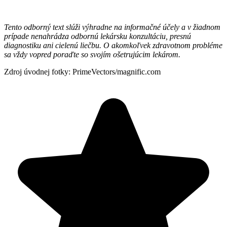
Tento odborný text slúži výhradne na informačné účely a v žiadnom
prípade nenahrádza odbornú lekársku konzultáciu, presnú
diagnostiku ani cielenú liečbu. O akomkoľvek zdravotnom probléme
sa vždy vopred poraďte so svojím ošetrujúcim lekárom.
Zdroj úvodnej fotky: PrimeVectors/magnific.com