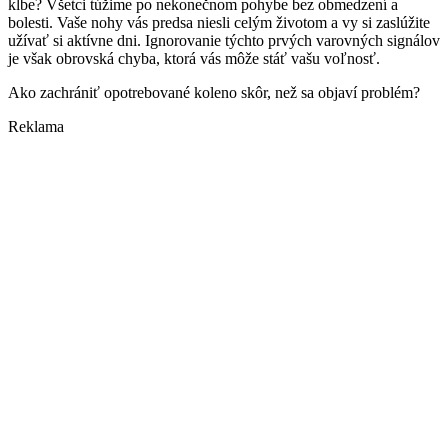
kĺbe? Všetci túžime po nekonečnom pohybe bez obmedzení a
bolesti. Vaše nohy vás predsa niesli celým životom a vy si zaslúžite
užívať si aktívne dni. Ignorovanie týchto prvých varovných signálov
je však obrovská chyba, ktorá vás môže stáť vašu voľnosť.
Ako zachrániť opotrebované koleno skôr, než sa objaví problém?
Reklama