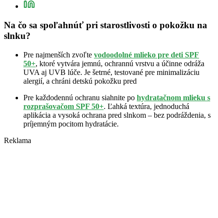
Na čo sa spoľahnúť pri starostlivosti o pokožku na
slnku?
Pre najmenších zvoľte
vodoodolné mlieko pre deti SPF
50+
, ktoré vytvára jemnú, ochrannú vrstvu a účinne odráža
UVA aj UVB lúče. Je šetrné, testované pre minimalizáciu
alergií, a chráni detskú pokožku pred
Pre každodennú ochranu siahnite po
hydratačnom mlieku s
rozprašovačom SPF 50+
. Ľahká textúra, jednoduchá
aplikácia a vysoká ochrana pred slnkom – bez podráždenia, s
príjemným pocitom hydratácie.
Reklama