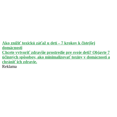
Ako znížiť toxickú záťaž u detí – 7 krokov k čistejšej
domácnosti
Chcete vytvoriť zdravšie prostredie pre svoje deti? Objavte 7
účinných spôsobov, ako minimalizovať toxíny v domácnosti a
chrániť ich zdravie.
Reklama