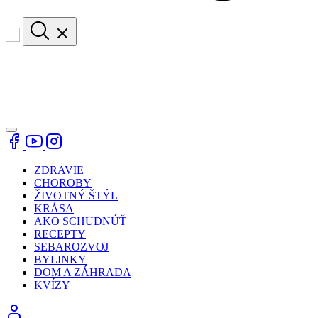
ZDRAVIE
CHOROBY
ŽIVOTNÝ ŠTÝL
KRÁSA
AKO SCHUDNÚŤ
RECEPTY
SEBAROZVOJ
BYLINKY
DOM A ZÁHRADA
KVÍZY