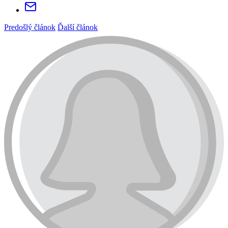
Predošlý článok
Ďalší článok