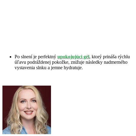
Po slnení je perfektný
upokojujúci gél
, ktorý prináša rýchlu
úľavu podráždenej pokožke, znižuje následky nadmerného
vystavenia slnku a jemne hydratuje.