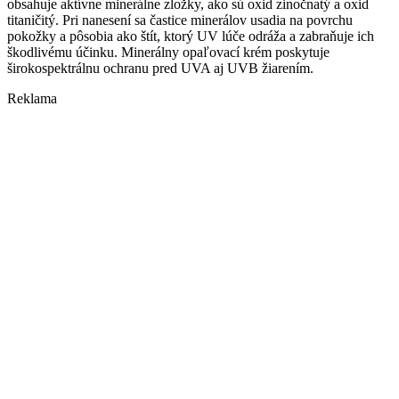
obsahuje aktívne minerálne zložky, ako sú oxid zinočnatý a oxid
titaničitý. Pri nanesení sa častice minerálov usadia na povrchu
pokožky a pôsobia ako štít, ktorý UV lúče odráža a zabraňuje ich
škodlivému účinku. Minerálny opaľovací krém poskytuje
širokospektrálnu ochranu pred UVA aj UVB žiarením.
Reklama