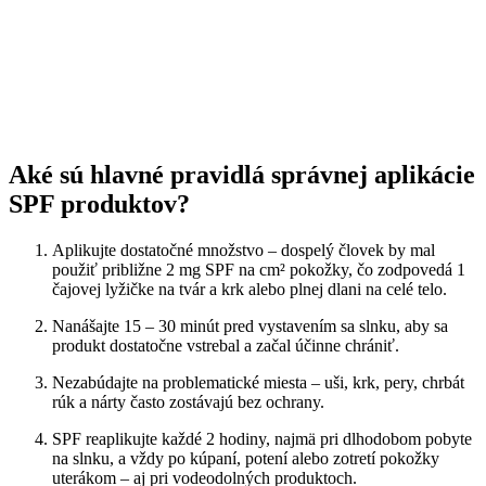
Aké sú hlavné pravidlá správnej aplikácie
SPF produktov?
Aplikujte dostatočné množstvo – dospelý človek by mal
použiť približne 2 mg SPF na cm² pokožky, čo zodpovedá 1
čajovej lyžičke na tvár a krk alebo plnej dlani na celé telo.
Nanášajte 15 – 30 minút pred vystavením sa slnku, aby sa
produkt dostatočne vstrebal a začal účinne chrániť.
Nezabúdajte na problematické miesta – uši, krk, pery, chrbát
rúk a nárty často zostávajú bez ochrany.
SPF reaplikujte každé 2 hodiny, najmä pri dlhodobom pobyte
na slnku, a vždy po kúpaní, potení alebo zotretí pokožky
uterákom – aj pri vodeodolných produktoch.