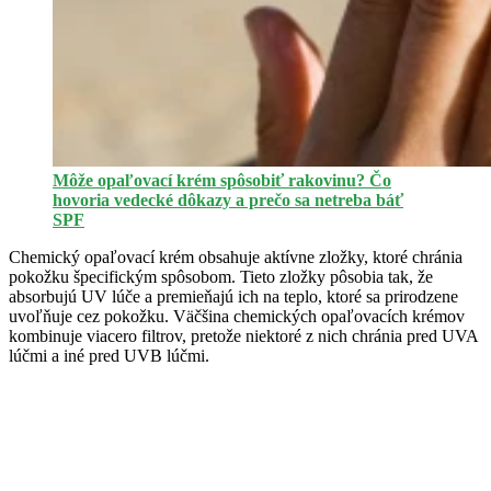
Môže opaľovací krém spôsobiť rakovinu? Čo
hovoria vedecké dôkazy a prečo sa netreba báť
SPF
Chemický opaľovací krém obsahuje aktívne zložky, ktoré chránia
pokožku špecifickým spôsobom. Tieto zložky pôsobia tak, že
absorbujú UV lúče a premieňajú ich na teplo, ktoré sa prirodzene
uvoľňuje cez pokožku. Väčšina chemických opaľovacích krémov
kombinuje viacero filtrov, pretože niektoré z nich chránia pred UVA
lúčmi a iné pred UVB lúčmi.