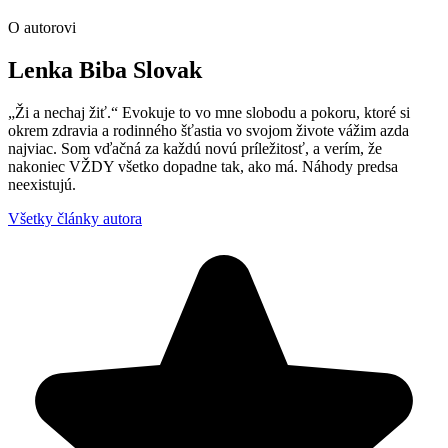
O autorovi
Lenka Biba Slovak
„Ži a nechaj žiť.“ Evokuje to vo mne slobodu a pokoru, ktoré si
okrem zdravia a rodinného šťastia vo svojom živote vážim azda
najviac. Som vďačná za každú novú príležitosť, a verím, že
nakoniec VŽDY všetko dopadne tak, ako má. Náhody predsa
neexistujú.
Všetky články autora