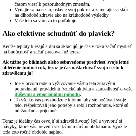
časom viesť k pozoruhodným zmenám.
Vydajte sa na cestu, oslávte svoj pokrok a zamerajte sa skôr
na dlhodobé zdravie ako na krátkodobé výsledky.
Vaše telo sa vám za to poďakuje.
Ako efektívne schudnúť do plaviek?
Keďže teploty klesajú a dni sa skracujú, je čas v roku začať myslieť
na budúcnosť a začať pracovať už teraz.
Ak túžite po bikinách alebo sebavedomo predviesť svoje letné
oblečenie budúci rok, teraz je čas naštartovať svoju cestu k
zdravšiemu ja!
Ide v prvom rade o vyživovanie vášho tela zdravými
potravinami, pravidelnú fyzickú aktivitu a starostlivosť o vašu
duševnú a emocionálnu pohodu
.
To všetko vás povzbudzuje k tomu, aby ste počúvali svoje
telo, rešpektovali jeho potreby a robili rozhodnutia, ktoré sú
udržateľné a príjemné.
Teraz je ideálny čas osvojiť si zdravší životný štýl a vytvoriť si
návyky, ktoré vás prevedú všetkými ročnými obdobiami. Využite
teda toto ročné obdobie naplno.