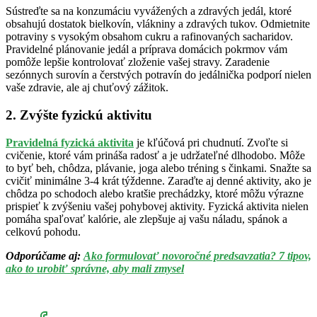
Sústreďte sa na konzumáciu vyvážených a zdravých jedál, ktoré
obsahujú dostatok bielkovín, vlákniny a zdravých tukov. Odmietnite
potraviny s vysokým obsahom cukru a rafinovaných sacharidov.
Pravidelné plánovanie jedál a príprava domácich pokrmov vám
pomôže lepšie kontrolovať zloženie vašej stravy. Zaradenie
sezónnych surovín a čerstvých potravín do jedálnička podporí nielen
vaše zdravie, ale aj chuťový zážitok.
2. Zvýšte fyzickú aktivitu
Pravidelná fyzická aktivita
je kľúčová pri chudnutí. Zvoľte si
cvičenie, ktoré vám prináša radosť a je udržateľné dlhodobo. Môže
to byť beh, chôdza, plávanie, joga alebo tréning s činkami. Snažte sa
cvičiť minimálne 3-4 krát týždenne. Zaraďte aj denné aktivity, ako je
chôdza po schodoch alebo kratšie prechádzky, ktoré môžu výrazne
prispieť k zvýšeniu vašej pohybovej aktivity. Fyzická aktivita nielen
pomáha spaľovať kalórie, ale zlepšuje aj vašu náladu, spánok a
celkovú pohodu.
Odporúčame aj:
Ako formulovať novoročné predsavzatia? 7 tipov,
ako to urobiť správne, aby mali zmysel