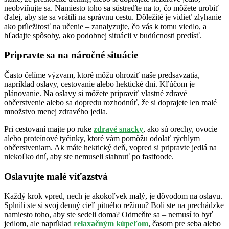
neobviňujte sa. Namiesto toho sa sústreďte na to, čo môžete urobiť
ďalej, aby ste sa vrátili na správnu cestu. Dôležité je vidieť zlyhanie
ako príležitosť na učenie – zanalyzujte, čo vás k tomu viedlo, a
hľadajte spôsoby, ako podobnej situácii v budúcnosti predísť.
Pripravte sa na náročné situácie
Často čelíme výzvam, ktoré môžu ohroziť naše predsavzatia,
napríklad oslavy, cestovanie alebo hektické dni. Kľúčom je
plánovanie. Na oslavy si môžete pripraviť vlastné zdravé
občerstvenie alebo sa dopredu rozhodnúť, že si doprajete len malé
množstvo menej zdravého jedla.
Pri cestovaní majte po ruke
zdravé snacky
, ako sú orechy, ovocie
alebo proteínové tyčinky, ktoré vám pomôžu odolať rýchlym
občerstveniam. Ak máte hektický deň, vopred si pripravte jedlá na
niekoľko dní, aby ste nemuseli siahnuť po fastfoode.
Oslavujte malé víťazstvá
Každý krok vpred, nech je akokoľvek malý, je dôvodom na oslavu.
Splnili ste si svoj denný cieľ pitného režimu? Boli ste na prechádzke
namiesto toho, aby ste sedeli doma? Odmeňte sa – nemusí to byť
jedlom, ale napríklad
relaxačným kúpeľom
, časom pre seba alebo