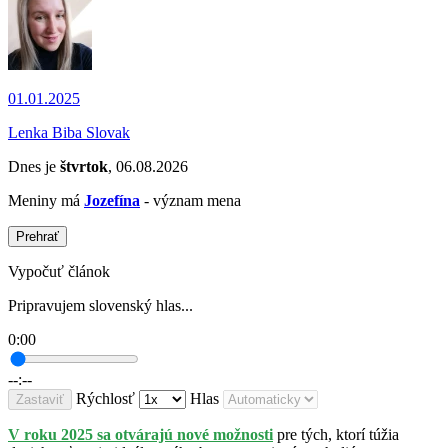
01.01.2025
Lenka Biba Slovak
Dnes je
štvrtok
, 06.08.2026
Meniny má
Jozefína
- význam mena
Prehrať
Vypočuť článok
Pripravujem slovenský hlas...
0:00
--:--
Rýchlosť
Hlas
Zastaviť
V roku 2025 sa otvárajú nové možnosti
pre tých, ktorí túžia