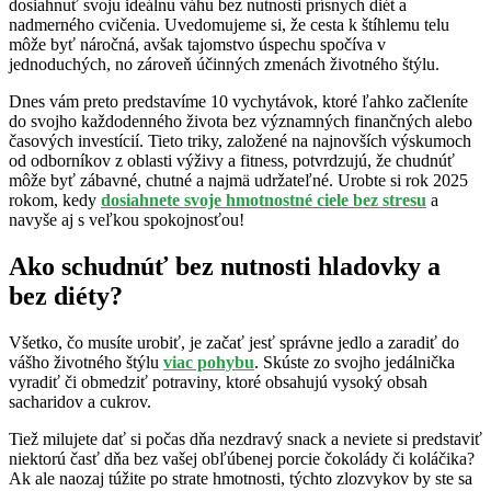
dosiahnuť svoju ideálnu váhu bez nutnosti prísnych diét a
nadmerného cvičenia. Uvedomujeme si, že cesta k štíhlemu telu
môže byť náročná, avšak tajomstvo úspechu spočíva v
jednoduchých, no zároveň účinných zmenách životného štýlu.
Dnes vám preto predstavíme 10 vychytávok, ktoré ľahko začleníte
do svojho každodenného života bez významných finančných alebo
časových investícií. Tieto triky, založené na najnovších výskumoch
od odborníkov z oblasti výživy a fitness, potvrdzujú, že chudnúť
môže byť zábavné, chutné a najmä udržateľné. Urobte si rok 2025
rokom, kedy
dosiahnete svoje hmotnostné ciele bez stresu
a
navyše aj s veľkou spokojnosťou!
Ako schudnúť bez nutnosti hladovky a
bez diéty?
Všetko, čo musíte urobiť, je začať jesť správne jedlo a zaradiť do
vášho životného štýlu
viac pohybu
. Skúste zo svojho jedálnička
vyradiť či obmedziť potraviny, ktoré obsahujú vysoký obsah
sacharidov a cukrov.
Tiež milujete dať si počas dňa nezdravý snack a neviete si predstaviť
niektorú časť dňa bez vašej obľúbenej porcie čokolády či koláčika?
Ak ale naozaj túžite po strate hmotnosti, týchto zlozvykov by ste sa