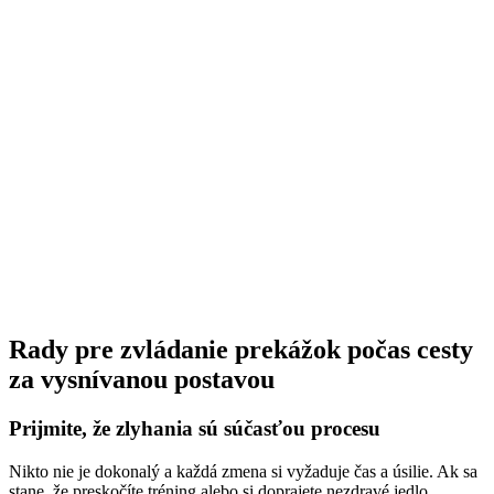
Rady pre zvládanie prekážok počas cesty
za vysnívanou postavou
Prijmite, že zlyhania sú súčasťou procesu
Nikto nie je dokonalý a každá zmena si vyžaduje čas a úsilie. Ak sa
stane, že preskočíte tréning alebo si doprajete nezdravé jedlo,