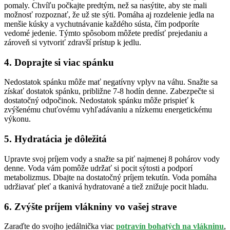
pomaly. Chvíľu počkajte predtým, než sa nasýtite, aby ste mali
možnosť rozpoznať, že už ste sýti. Pomáha aj rozdelenie jedla na
menšie kúsky a vychutnávanie každého sústa, čím podporíte
vedomé jedenie. Týmto spôsobom môžete predísť prejedaniu a
zároveň si vytvoriť zdravší prístup k jedlu.
4. Doprajte si viac spánku
Nedostatok spánku môže mať negatívny vplyv na váhu. Snažte sa
získať dostatok spánku, približne 7-8 hodín denne. Zabezpečte si
dostatočný odpočinok. Nedostatok spánku môže prispieť k
zvýšenému chuťovému vyhľadávaniu a nízkemu energetickému
výkonu.
5. Hydratácia je dôležitá
Upravte svoj príjem vody a snažte sa piť najmenej 8 pohárov vody
denne. Voda vám pomôže udržať si pocit sýtosti a podporí
metabolizmus. Dbajte na dostatočný príjem tekutín. Voda pomáha
udržiavať pleť a tkanivá hydratované a tiež znižuje pocit hladu.
6. Zvýšte príjem vlákniny vo vašej strave
Zaraďte do svojho jedálnička viac
potravín bohatých na vlákninu
,