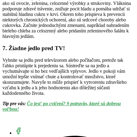
ako sú ovocie, zelenina, celozrnné výrobky a strukoviny. Vláknina
podporuje zdravé trávenie, znižuje pocit hladu a pomáha udržať si
stabilnú hladinu cukru v krvi. Okrem toho prispieva k prevencii
niektorých chronických ochorení, ako sú srdcové choroby alebo
cukrovka. Začnite jednoduchými zmenami, napríklad nahradením
bieleho chleba za celozrnný alebo pridaním zeleninového šalátu k
hlavným jedlám.
7. Žiadne jedlo pred TV!
Vyhnite sa jedlu pred televízorom alebo počítačom, pretože tak
ľahko pristúpite k prejedeniu sa. Sústreďte sa na jedlo a
vychutnávajte si ho bez vedľajších vplyvov. Jedlo v pokoji vám
umožní lepšie vnímať chute a kontrolovať množstvo, ktoré
skonzumujete. Navyše to môže prispieť k vytvoreniu zdravšieho
vzťahu k jedlu a k jeho hodnoteniu ako dôležitej súčasti
každodenného života.
Tip pre vás:
Čo jesť po cvičení? 9 potravín, ktoré sú dobrou
voľbou!