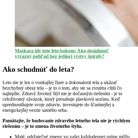
Maskara ide toto leto bokom: Ako dosiahnuť
výrazný pohľad bez jedinej vrstvy špirály?
Ako schudnúť do leta?
Leto nie je len o vonkajšej žiare a dokonalosti tela a ukázať
bezchybný obraz tela – je to o tom, aby ste sa zvnútra cítili čo
najlepšie. Zdravý životný štýl nie je dočasným riešením - je to
celoživotný záväzok, ktorý presahuje plavkovú sezónu. Keď
uprednostňujete svoje zdravie, investujete do šťastnejšej a
energickejšej verzie samého seba.
Pamätajte, že budovanie zdravého letného tela nie je rýchlym
riešením – je to zmena životného štýlu.
Malé, udržateľné zmeny vo vašej každodennej rutine môžu