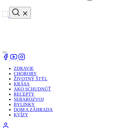
ZDRAVIE
CHOROBY
ŽIVOTNÝ ŠTÝL
KRÁSA
AKO SCHUDNÚŤ
RECEPTY
SEBAROZVOJ
BYLINKY
DOM A ZÁHRADA
KVÍZY