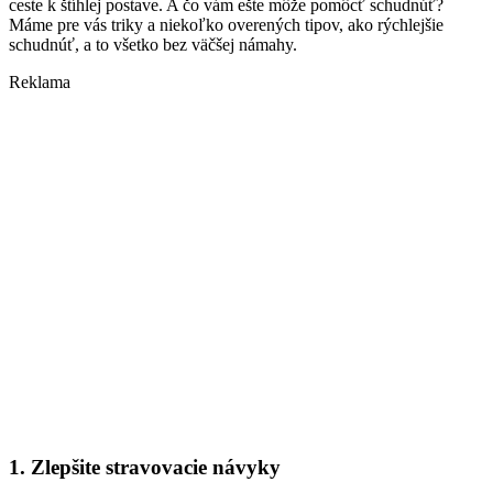
ceste k štíhlej postave. A čo vám ešte môže pomôcť schudnúť?
Máme pre vás triky a niekoľko overených tipov, ako rýchlejšie
schudnúť, a to všetko bez väčšej námahy.
Reklama
1. Zlepšite stravovacie návyky