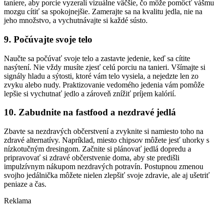
taniere, aby porcie vyzerali vizuálne väčšie, čo môže pomôcť vášmu
mozgu cítiť sa spokojnejšie. Zamerajte sa na kvalitu jedla, nie na
jeho množstvo, a vychutnávajte si každé sústo.
9. Počúvajte svoje telo
Naučte sa počúvať svoje telo a zastavte jedenie, keď sa cítite
nasýtení. Nie vždy musíte zjesť celú porciu na tanieri. Všímajte si
signály hladu a sýtosti, ktoré vám telo vysiela, a nejedzte len zo
zvyku alebo nudy. Praktizovanie vedomého jedenia vám pomôže
lepšie si vychutnať jedlo a zároveň znížiť príjem kalórií.
10. Zabudnite na fastfood a nezdravé jedlá
Zbavte sa nezdravých občerstvení a zvyknite si namiesto toho na
zdravé alternatívy. Napríklad, miesto chipsov môžete jesť uhorky s
nízkotučným dresingom. Začnite si plánovať jedlá dopredu a
pripravovať si zdravé občerstvenie doma, aby ste predišli
impulzívnym nákupom nezdravých potravín. Postupnou zmenou
svojho jedálnička môžete nielen zlepšiť svoje zdravie, ale aj ušetriť
peniaze a čas.
Reklama