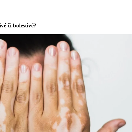
vé či bolestivé?