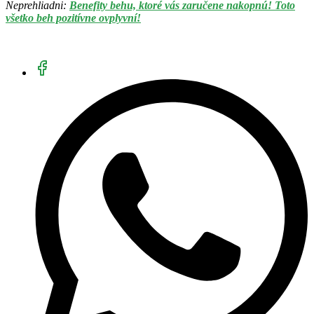
Neprehliadni:
Benefity behu, ktoré vás zaručene nakopnú! Toto
všetko beh pozitívne ovplyvní!