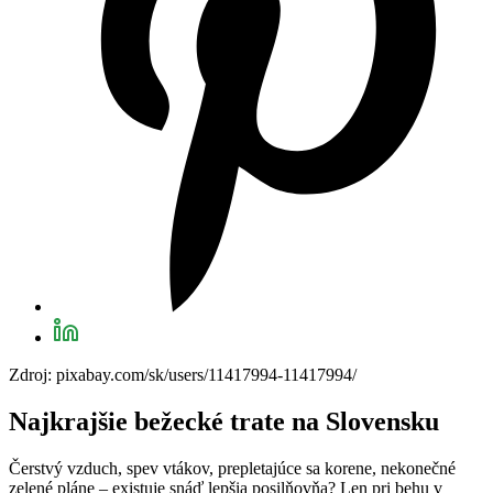
Zdroj: pixabay.com/sk/users/11417994-11417994/
Najkrajšie bežecké trate na Slovensku
Čerstvý vzduch, spev vtákov, prepletajúce sa korene, nekonečné
zelené pláne – existuje snáď lepšia posilňovňa? Len pri behu v