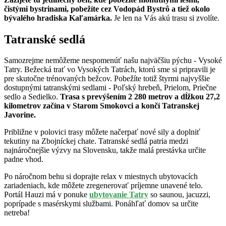
čistými bystrinami, pobežíte cez Vodopád Bystrô a tiež okolo
bývalého hradiska Kaľamárka.
Je len na Vás akú trasu si zvolíte.
Tatranské sedlá
Samozrejme nemôžeme nespomenúť našu najväčšiu pýchu - Vysoké
Tatry. Bežecká trať vo Vysokých Tatrách, ktorú sme si pripravili je
pre skutočne trénovaných bežcov. Pobežíte totiž štyrmi najvyššie
dostupnými tatranskými sedlami - Poľský hrebeň, Prielom, Priečne
sedlo a Sedielko.
Trasa s prevýšením 2 280 metrov a dĺžkou 27,2
kilometrov začína v Starom Smokovci a končí Tatranskej
Javorine.
Približne v polovici trasy môžete načerpať nové sily a doplniť
tekutiny na Zbojníckej chate. Tatranské sedlá patria medzi
najnáročnejšie výzvy na Slovensku, takže malá prestávka určite
padne vhod.
Po náročnom behu si doprajte relax v miestnych ubytovacích
zariadeniach, kde môžete zregenerovať príjemne unavené telo.
Portál Hauzi má v ponuke
ubytovanie Tatry
so saunou, jacuzzi,
poprípade s masérskymi službami. Ponáhľať domov sa určite
netreba!