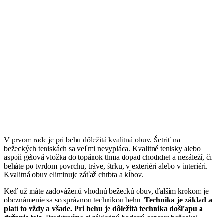
V prvom rade je pri behu dôležitá kvalitná obuv. Šetriť na
bežeckých teniskách sa veľmi nevypláca. Kvalitné tenisky alebo
aspoň gélová vložka do topánok tlmia dopad chodidiel a nezáleží, či
beháte po tvrdom povrchu, tráve, štrku, v exteriéri alebo v interiéri.
Kvalitná obuv eliminuje záťaž chrbta a kĺbov.
Keď už máte zadováženú vhodnú bežeckú obuv, ďalším krokom je
oboznámenie sa so správnou technikou behu.
Technika je základ a
platí to vždy a všade. Pri behu je dôležitá technika došľapu a