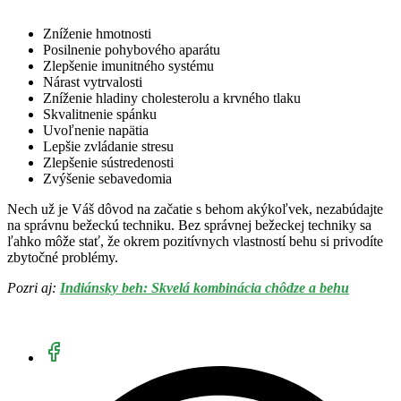
Zníženie hmotnosti
Posilnenie pohybového aparátu
Zlepšenie imunitného systému
Nárast vytrvalosti
Zníženie hladiny cholesterolu a krvného tlaku
Skvalitnenie spánku
Uvoľnenie napätia
Lepšie zvládanie stresu
Zlepšenie sústredenosti
Zvýšenie sebavedomia
Nech už je Váš dôvod na začatie s behom akýkoľvek, nezabúdajte
na správnu bežeckú techniku. Bez správnej bežeckej techniky sa
ľahko môže stať, že okrem pozitívnych vlastností behu si privodíte
zbytočné problémy.
Pozri aj:
Indiánsky beh: Skvelá kombinácia chôdze a behu