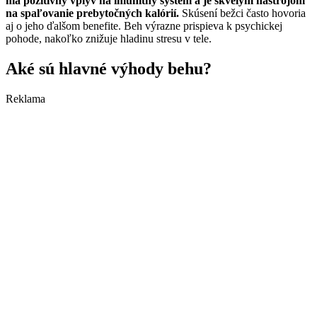
má pozitívny vplyv na imunitný systém a je skvelým nástrojom
na spaľovanie prebytočných kalórií.
Skúsení bežci často hovoria
aj o jeho ďalšom benefite. Beh výrazne prispieva k psychickej
pohode, nakoľko znižuje hladinu stresu v tele.
Aké sú hlavné výhody behu?
Reklama