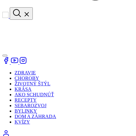
ZDRAVIE
CHOROBY
ŽIVOTNÝ ŠTÝL
KRÁSA
AKO SCHUDNÚŤ
RECEPTY
SEBAROZVOJ
BYLINKY
DOM A ZÁHRADA
KVÍZY