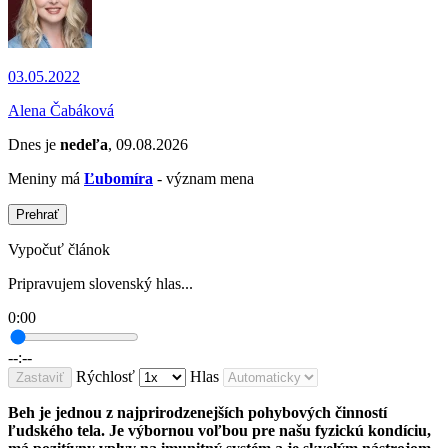
03.05.2022
Alena Čabáková
Dnes je
nedeľa
, 09.08.2026
Meniny má
Ľubomíra
- význam mena
Prehrať
Vypočuť článok
Pripravujem slovenský hlas...
0:00
--:--
Rýchlosť
Hlas
Zastaviť
Beh je jednou z najprirodzenejších pohybových činností
ľudského tela. Je výbornou voľbou pre našu fyzickú kondíciu,