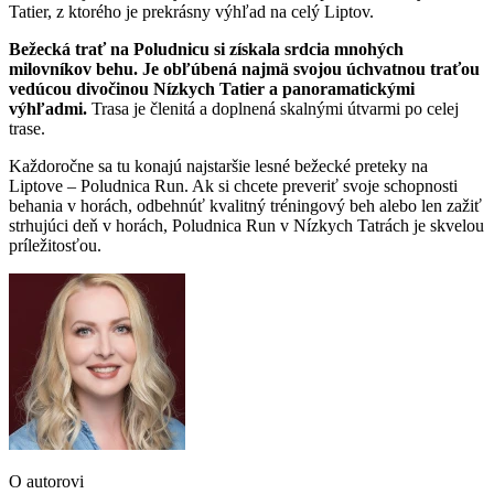
Tatier, z ktorého je prekrásny výhľad na celý Liptov.
Bežecká trať na Poludnicu si získala srdcia mnohých
milovníkov behu. Je obľúbená najmä svojou úchvatnou traťou
vedúcou divočinou Nízkych Tatier a panoramatickými
výhľadmi.
Trasa je členitá a doplnená skalnými útvarmi po celej
trase.
Každoročne sa tu konajú najstaršie lesné bežecké preteky na
Liptove – Poludnica Run. Ak si chcete preveriť svoje schopnosti
behania v horách, odbehnúť kvalitný tréningový beh alebo len zažiť
strhujúci deň v horách, Poludnica Run v Nízkych Tatrách je skvelou
príležitosťou.
O autorovi