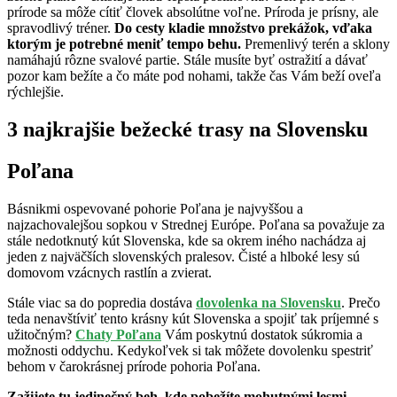
prírode sa môže cítiť človek absolútne voľne. Príroda je prísny, ale
spravodlivý tréner.
Do cesty kladie množstvo prekážok, vďaka
ktorým je potrebné meniť tempo behu.
Premenlivý terén a sklony
namáhajú rôzne svalové partie. Stále musíte byť ostražití a dávať
pozor kam bežíte a čo máte pod nohami, takže čas Vám beží oveľa
rýchlejšie.
3 najkrajšie bežecké trasy na Slovensku
Poľana
Básnikmi ospevované pohorie Poľana je najvyššou a
najzachovalejšou sopkou v Strednej Európe. Poľana sa považuje za
stále nedotknutý kút Slovenska, kde sa okrem iného nachádza aj
jeden z najväčších slovenských pralesov. Čisté a hlboké lesy sú
domovom vzácnych rastlín a zvierat.
Stále viac sa do popredia dostáva
dovolenka na Slovensku
. Prečo
teda nenavštíviť tento krásny kút Slovenska a spojiť tak príjemné s
užitočným?
Chaty Poľana
Vám poskytnú dostatok súkromia a
možnosti oddychu. Kedykoľvek si tak môžete dovolenku spestriť
behom v čarokrásnej prírode pohoria Poľana.
Zažijete tu jedinečný beh, kde pobežíte mohutnými lesmi,