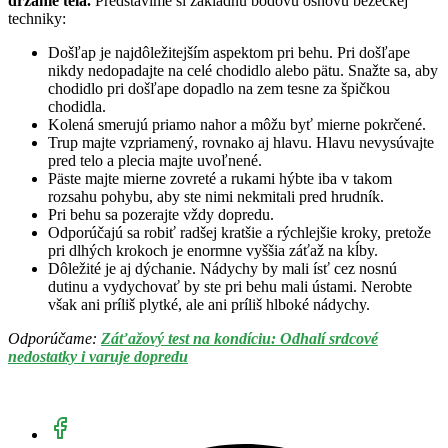
držanie tela.
Predstavíme si základnú bodovú osnovu bežeckej
techniky:
Došľap je najdôležitejším aspektom pri behu. Pri došľape
nikdy nedopadajte na celé chodidlo alebo pätu. Snažte sa, aby
chodidlo pri došľape dopadlo na zem tesne za špičkou
chodidla.
Kolená smerujú priamo nahor a môžu byť mierne pokrčené.
Trup majte vzpriamený, rovnako aj hlavu. Hlavu nevysúvajte
pred telo a plecia majte uvoľnené.
Päste majte mierne zovreté a rukami hýbte iba v takom
rozsahu pohybu, aby ste nimi nekmitali pred hrudník.
Pri behu sa pozerajte vždy dopredu.
Odporúčajú sa robiť radšej kratšie a rýchlejšie kroky, pretože
pri dlhých krokoch je enormne vyššia záťaž na kĺby.
Dôležité je aj dýchanie. Nádychy by mali ísť cez nosnú
dutinu a vydychovať by ste pri behu mali ústami. Nerobte
však ani príliš plytké, ale ani príliš hlboké nádychy.
Odporúčame:
Záťažový test na kondíciu: Odhalí srdcové
nedostatky i varuje dopredu