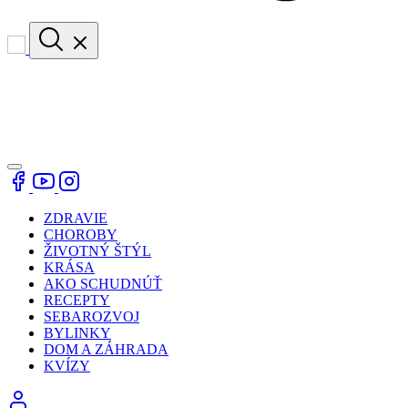
ZDRAVIE
CHOROBY
ŽIVOTNÝ ŠTÝL
KRÁSA
AKO SCHUDNÚŤ
RECEPTY
SEBAROZVOJ
BYLINKY
DOM A ZÁHRADA
KVÍZY