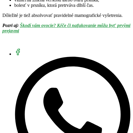
bolesť v prsníku, ktorá pretrváva dlhší čas.
Dôležité je tiež absolvovať pravidelné mamografické vyšetrenia.
Pozri aj:
Škodí vám ovocie? Kŕče či nafukovanie môžu byť prvými
prejavmi