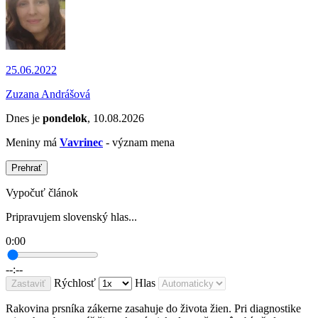
25.06.2022
Zuzana Andrášová
Dnes je
pondelok
, 10.08.2026
Meniny má
Vavrinec
- význam mena
Prehrať
Vypočuť článok
Pripravujem slovenský hlas...
0:00
--:--
Rýchlosť
Hlas
Zastaviť
Rakovina prsníka zákerne zasahuje do života žien. Pri diagnostike