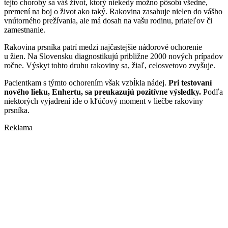
tejto choroby sa váš život, ktorý niekedy možno pôsobí všedne,
premení na boj o život ako taký. Rakovina zasahuje nielen do vášho
vnútorného prežívania, ale má dosah na vašu rodinu, priateľov či
zamestnanie.
Rakovina prsníka patrí medzi najčastejšie nádorové ochorenie
u žien. Na Slovensku diagnostikujú približne 2000 nových prípadov
ročne. Výskyt tohto druhu rakoviny sa, žiaľ, celosvetovo zvyšuje.
Pacientkam s týmto ochorením však vzbĺkla nádej.
Pri testovaní
nového lieku, Enhertu, sa preukazujú pozitívne výsledky.
Podľa
niektorých vyjadrení ide o kľúčový moment v liečbe rakoviny
prsníka.
Reklama