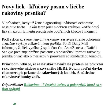
Nový liek - kľúčový posun v liečbe
rakoviny prsníka?
V prípadoch, kedy už žene diagnostikujú nádorové ochorenie,
nastupuje liečba. Lekári teraz prišli s dobrou správou, keďže nový
liek s názvom Enhertu predstavuje podľa nich kľúčový moment.
Podľa doteraz zverejnených výskumov zastavuje šírenie ochorenia
a značne zvyšuje celkovú mieru prežitia. Portál Daily Mail
informuje, že liek vyrábaný spoločnosťou AstraZeneca a Daiichi
Sankyo predlžuje prežitie pacientiek s pokročilou formou rakoviny
prsníka o viac ako 6 mesiacov v porovnaní so štandardnou terapiou.
Princípom lieku je, že sa najskôr naviaže na proteín na povrchu
rakovinového nádoru nazývaného HER2. Potom uvoľní dávku
chemoterapie priamo do rakovinových buniek. A následne
rakovinové bunky zničí.
Odporúčame:
Rakovina – 7 častých mýtov a poloprávd, ktoré sa s
ňou spájajú