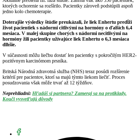
Aktuálne prebieha III. fáza štúdie. Zahŕňa viac ako 550 pacientiek,
ktorých ochorenie sa rozšírilo. Pacientky zároveň podstúpili aspoň
jedno kolo chemoterapie.
Doterajšie výsledky štúdie preukázali, že liek Enhertu predĺži
život pacientiek s nádormi citlivými na hormóny o ďalších 6,4
mesiaca. V malej skupine chorých s nádormi necitlivými na
hormóny žili pacientky užívajúce liek Enhertu o 6,3 mesiaca
dlhšie.
V súčasnosti môžu liečbu dostať len pacientky s pokročilým HER2-
pozitívnym karcinómom prsníka.
Britská Národná zdravotná služba (NHS) teraz posúdi rozšírenie
kritérií pre pacientov, ktorí sa majú týmto liekom liečiť. Proces
posudzovania však môže trvať až 12 týždňov.
Neprehliadni:
Hľadáš si partnera? Zameraj sa na protiklady.
Kouči vysvetľujú dôvody