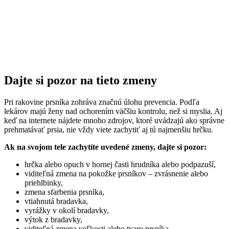
Dajte si pozor na tieto zmeny
Pri rakovine prsníka zohráva značnú úlohu prevencia. Podľa
lekárov majú ženy nad ochorením väčšiu kontrolu, než si myslia. Aj
keď na internete nájdete mnoho zdrojov, ktoré uvádzajú ako správne
prehmatávať prsia, nie vždy viete zachytiť aj tú najmenšiu hrčku.
Ak na svojom tele zachytíte uvedené zmeny, dajte si pozor:
hrčka alebo opuch v hornej časti hrudníka alebo podpazuší,
viditeľná zmena na pokožke prsníkov – zvrásnenie alebo
priehlbinky,
zmena sfarbenia prsníka,
vtiahnutá bradavka,
vyrážky v okolí bradavky,
výtok z bradavky,
viditeľná zmena veľkosti alebo tvaru prsníka,