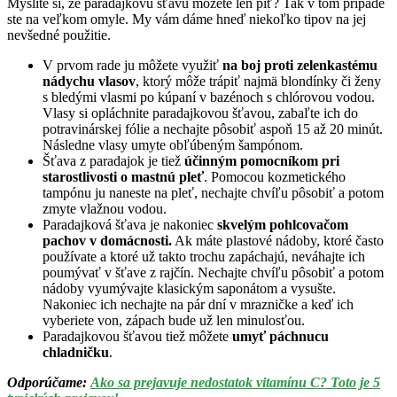
Myslíte si, že paradajkovú šťavu môžete len piť? Tak v tom prípade
ste na veľkom omyle. My vám dáme hneď niekoľko tipov na jej
nevšedné použitie.
V prvom rade ju môžete využiť
na boj proti zelenkastému
nádychu vlasov
, ktorý môže trápiť najmä blondínky či ženy
s bledými vlasmi po kúpaní v bazénoch s chlórovou vodou.
Vlasy si opláchnite paradajkovou šťavou, zabaľte ich do
potravinárskej fólie a nechajte pôsobiť aspoň 15 až 20 minút.
Následne vlasy umyte obľúbeným šampónom.
Šťava z paradajok je tiež
účinným pomocníkom pri
starostlivosti o mastnú pleť
. Pomocou kozmetického
tampónu ju naneste na pleť, nechajte chvíľu pôsobiť a potom
zmyte vlažnou vodou.
Paradajková šťava je nakoniec
skvelým pohlcovačom
pachov v domácnosti.
Ak máte plastové nádoby, ktoré často
používate a ktoré už takto trochu zapáchajú, neváhajte ich
poumývať v šťave z rajčín. Nechajte chvíľu pôsobiť a potom
nádoby vyumývajte klasickým saponátom a vysušte.
Nakoniec ich nechajte na pár dní v mrazničke a keď ich
vyberiete von, zápach bude už len minulosťou.
Paradajkovou šťavou tiež môžete
umyť páchnucu
chladničku
.
Odporúčame:
Ako sa prejavuje nedostatok vitamínu C? Toto je 5