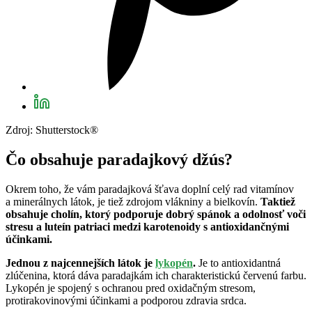
Zdroj: Shutterstock®
Čo obsahuje paradajkový džús?
Okrem toho, že vám paradajková šťava doplní celý rad vitamínov
a minerálnych látok, je tiež zdrojom vlákniny a bielkovín.
Taktiež
obsahuje cholín, ktorý podporuje dobrý spánok a odolnosť voči
stresu a luteín patriaci medzi karotenoidy s antioxidančnými
účinkami.
Jednou z najcennejších látok je
lykopén
.
Je to antioxidantná
zlúčenina, ktorá dáva paradajkám ich charakteristickú červenú farbu.
Lykopén je spojený s ochranou pred oxidačným stresom,
protirakovinovými účinkami a podporou zdravia srdca.