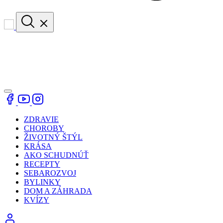
ZDRAVIE
CHOROBY
ŽIVOTNÝ ŠTÝL
KRÁSA
AKO SCHUDNÚŤ
RECEPTY
SEBAROZVOJ
BYLINKY
DOM A ZÁHRADA
KVÍZY