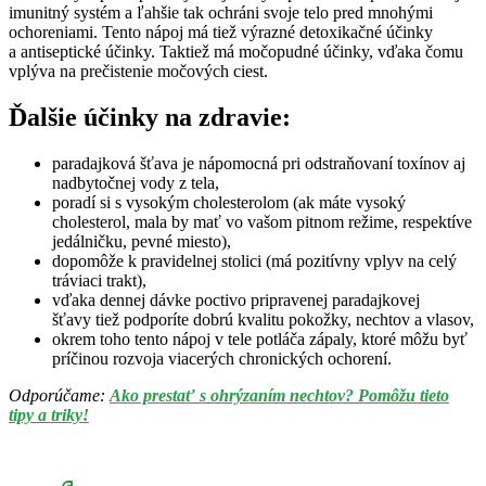
imunitný systém a ľahšie tak ochráni svoje telo pred mnohými
ochoreniami. Tento nápoj má tiež výrazné detoxikačné účinky
a antiseptické účinky. Taktiež má močopudné účinky, vďaka čomu
vplýva na prečistenie močových ciest.
Ďalšie účinky na zdravie:
paradajková šťava je nápomocná pri odstraňovaní toxínov aj
nadbytočnej vody z tela,
poradí si s vysokým cholesterolom (ak máte vysoký
cholesterol, mala by mať vo vašom pitnom režime, respektíve
jedálničku, pevné miesto),
dopomôže k pravidelnej stolici (má pozitívny vplyv na celý
tráviaci trakt),
vďaka dennej dávke poctivo pripravenej paradajkovej
šťavy tiež podporíte dobrú kvalitu pokožky, nechtov a vlasov,
okrem toho tento nápoj v tele potláča zápaly, ktoré môžu byť
príčinou rozvoja viacerých chronických ochorení.
Odporúčame:
Ako prestať s ohrýzaním nechtov? Pomôžu tieto
tipy a triky!