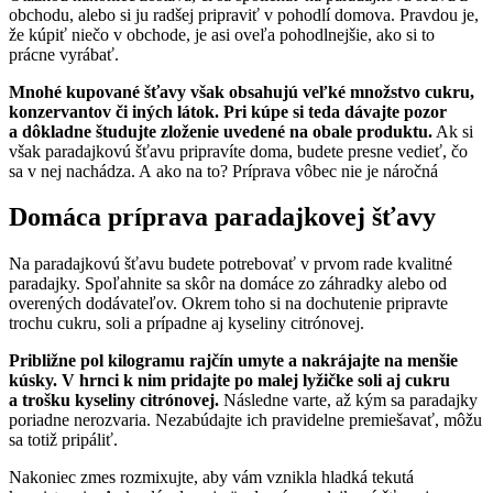
obchodu, alebo si ju radšej pripraviť v pohodlí domova. Pravdou je,
že kúpiť niečo v obchode, je asi oveľa pohodlnejšie, ako si to
prácne vyrábať.
Mnohé kupované šťavy však obsahujú veľké množstvo cukru,
konzervantov či iných látok. Pri kúpe si teda dávajte pozor
a dôkladne študujte zloženie uvedené na obale produktu.
Ak si
však paradajkovú šťavu pripravíte doma, budete presne vedieť, čo
sa v nej nachádza. A ako na to? Príprava vôbec nie je náročná
Domáca príprava paradajkovej šťavy
Na paradajkovú šťavu budete potrebovať v prvom rade kvalitné
paradajky. Spoľahnite sa skôr na domáce zo záhradky alebo od
overených dodávateľov. Okrem toho si na dochutenie pripravte
trochu cukru, soli a prípadne aj kyseliny citrónovej.
Približne pol kilogramu rajčín umyte a nakrájajte na menšie
kúsky. V hrnci k nim pridajte po malej lyžičke soli aj cukru
a trošku kyseliny citrónovej.
Následne varte, až kým sa paradajky
poriadne nerozvaria. Nezabúdajte ich pravidelne premiešavať, môžu
sa totiž pripáliť.
Nakoniec zmes rozmixujte, aby vám vznikla hladká tekutá