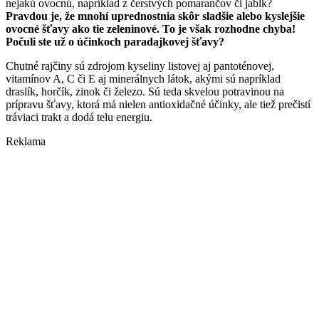
nejakú ovocnú, napríklad z čerstvých pomarančov či jabĺk?
Pravdou je, že mnohí uprednostnia skôr sladšie alebo kyslejšie
ovocné šťavy ako tie zeleninové. To je však rozhodne chyba!
Počuli ste už o účinkoch paradajkovej šťavy?
Chutné rajčiny sú zdrojom kyseliny listovej aj pantoténovej,
vitamínov A, C či E aj minerálnych látok, akými sú napríklad
draslík, horčík, zinok či železo. Sú teda skvelou potravinou na
prípravu šťavy, ktorá má nielen antioxidačné účinky, ale tiež prečistí
tráviaci trakt a dodá telu energiu.
Reklama