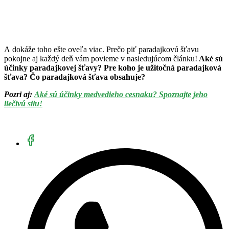
A dokáže toho ešte oveľa viac. Prečo piť paradajkovú šťavu
pokojne aj každý deň vám povieme v nasledujúcom článku!
Aké sú
účinky paradajkovej šťavy? Pre koho je užitočná paradajková
šťava? Čo paradajková šťava obsahuje?
Pozri aj:
Aké sú účinky medvedieho cesnaku? Spoznajte jeho
liečivú silu!