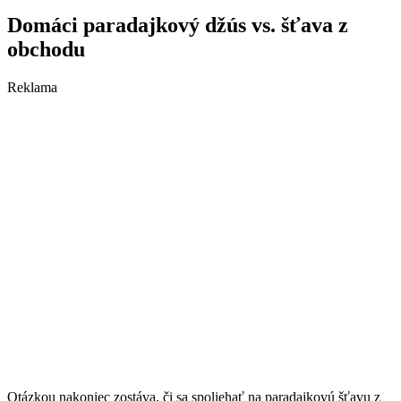
Domáci paradajkový džús vs. šťava z
obchodu
Reklama
Otázkou nakoniec zostáva, či sa spoliehať na paradajkovú šťavu z