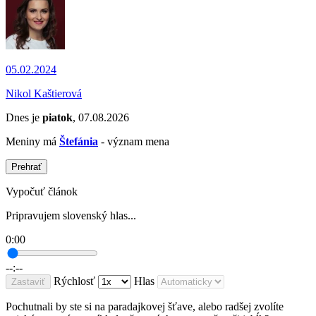
05.02.2024
Nikol Kaštierová
Dnes je
piatok
, 07.08.2026
Meniny má
Štefánia
- význam mena
Prehrať
Vypočuť článok
Pripravujem slovenský hlas...
0:00
--:--
Rýchlosť
Hlas
Zastaviť
Pochutnali by ste si na paradajkovej šťave, alebo radšej zvolíte