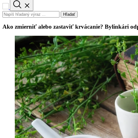
Hľadať
Ako zmierniť alebo zastaviť krvácanie? Bylinkári od