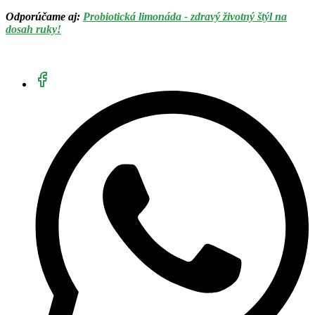
Odporúčame aj:
Probiotická limonáda - zdravý životný štýl na
dosah ruky!