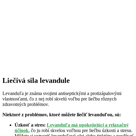
Liečivá sila levandule
Levanduľa je známa svojimi antiseptickými a protizápalovými
vlastnosťami, čo z nej robí skvelú voľbu pre liečbu rôznych
zdravotných problémov.
Niektoré z problémov, ktoré môžete liečiť levanduľou, sú:
Úzkosť a stres:
Levanduľa má upokojujúci a relaxačný
účinok
, čo ju robí skvelou voľbou pre liečbu úzkosti a stresu.
Môžete si vytvoriť levanduľový olej alebo tinktúru a používať