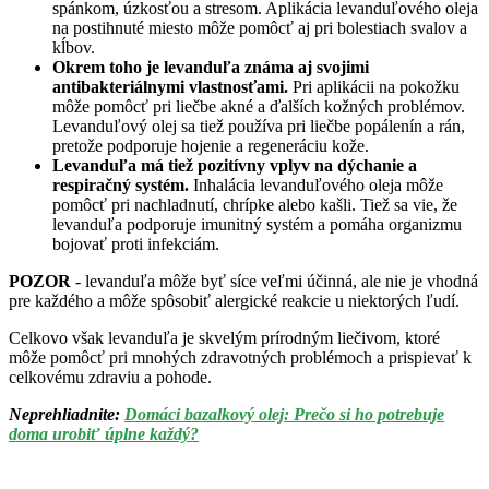
spánkom, úzkosťou a stresom. Aplikácia levanduľového oleja
na postihnuté miesto môže pomôcť aj pri bolestiach svalov a
kĺbov.
Okrem toho je levanduľa známa aj svojimi
antibakteriálnymi vlastnosťami.
Pri aplikácii na pokožku
môže pomôcť pri liečbe akné a ďalších kožných problémov.
Levanduľový olej sa tiež používa pri liečbe popálenín a rán,
pretože podporuje hojenie a regeneráciu kože.
Levanduľa má tiež pozitívny vplyv na dýchanie a
respiračný systém.
Inhalácia levanduľového oleja môže
pomôcť pri nachladnutí, chrípke alebo kašli. Tiež sa vie, že
levanduľa podporuje imunitný systém a pomáha organizmu
bojovať proti infekciám.
POZOR
- levanduľa môže byť síce veľmi účinná, ale nie je vhodná
pre každého a môže spôsobiť alergické reakcie u niektorých ľudí.
Celkovo však levanduľa je skvelým prírodným liečivom, ktoré
môže pomôcť pri mnohých zdravotných problémoch a prispievať k
celkovému zdraviu a pohode.
Neprehliadnite:
Domáci bazalkový olej: Prečo si ho potrebuje
doma urobiť úplne každý?