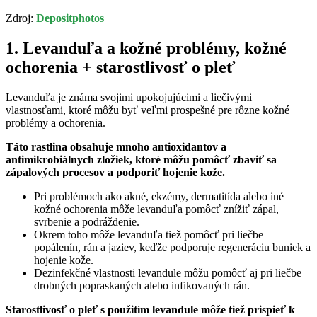
Zdroj:
Depositphotos
1. Levanduľa a kožné problémy, kožné
ochorenia + starostlivosť o pleť
Levanduľa je známa svojimi upokojujúcimi a liečivými
vlastnosťami, ktoré môžu byť veľmi prospešné pre rôzne kožné
problémy a ochorenia.
Táto rastlina obsahuje mnoho antioxidantov a
antimikrobiálnych zložiek, ktoré môžu pomôcť zbaviť sa
zápalových procesov a podporiť hojenie kože.
Pri problémoch ako akné, ekzémy, dermatitída alebo iné
kožné ochorenia môže levanduľa pomôcť znížiť zápal,
svrbenie a podráždenie.
Okrem toho môže levanduľa tiež pomôcť pri liečbe
popálenín, rán a jaziev, keďže podporuje regeneráciu buniek a
hojenie kože.
Dezinfekčné vlastnosti levandule môžu pomôcť aj pri liečbe
drobných popraskaných alebo infikovaných rán.
Starostlivosť o pleť s použitím levandule môže tiež prispieť k