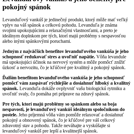
pokojný spánok
Levanduľový vankúš je jedinečný produkt, ktorý môže mať veľký
vplyv na váš spánok a celkovú pohodu. Levanduľa je známa
svojimi upokojujúcimi a relaxačnými vlastnosťami, a preto je
ideálnym doplnkom pre tých, ktorí majú problémy s nespavosťou
alebo inými spánkovými poruchami.
Jedným z najväčších benefitov levanduľového vankúša je jeho
schopnosť redukovať stres a uvoľniť napätie.
Vôňa levandule
má upokojujúci účinok na nervový systém a môže pomôcť znížiť
úzkosť a nervozitu, čo je kľúčové pre kvalitný a pokojný spánok.
Ďalším benefitom levanduľového vankúša je jeho schopnosť
pomôcť vám zaspávať rýchlejšie a dosiahnuť hlboký a kvalitný
spánok.
Levanduľa dokáže ovplyvniť vašu biologickú rytmiku a
uvoľniť svaly, čo pomáha pri príprave na zdravý spánok.
Pre tých, ktorí majú problémy so spánkom alebo sa boja
nespavosti, je levanduľový vankúš ideálnym spoločníkom do
postele.
Jeho príjemná vôňa vám pomôže relaxovať a dosiahnuť
pokojný a obnovený spánok, čo je kľúčové pre váš celkový
zdravotný stav a pohodu. Takže neváhajte a vyskúšajte si
levanduľový vankúš pre lepší a kvalitnejší spánok.