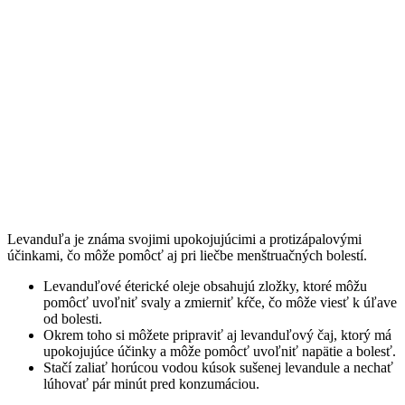
Levanduľa je známa svojimi upokojujúcimi a protizápalovými
účinkami, čo môže pomôcť aj pri liečbe menštruačných bolestí.
Levanduľové éterické oleje obsahujú zložky, ktoré môžu
pomôcť uvoľniť svaly a zmierniť kŕče, čo môže viesť k úľave
od bolesti.
Okrem toho si môžete pripraviť aj levanduľový čaj, ktorý má
upokojujúce účinky a môže pomôcť uvoľniť napätie a bolesť.
Stačí zaliať horúcou vodou kúsok sušenej levandule a nechať
lúhovať pár minút pred konzumáciou.