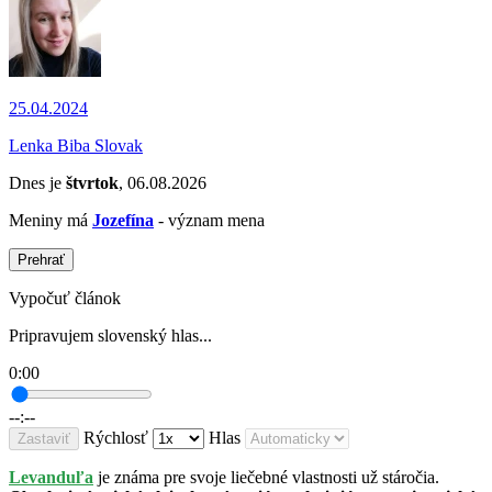
25.04.2024
Lenka Biba Slovak
Dnes je
štvrtok
, 06.08.2026
Meniny má
Jozefína
- význam mena
Prehrať
Vypočuť článok
Pripravujem slovenský hlas...
0:00
--:--
Rýchlosť
Hlas
Zastaviť
Levanduľa
je známa pre svoje liečebné vlastnosti už stáročia.