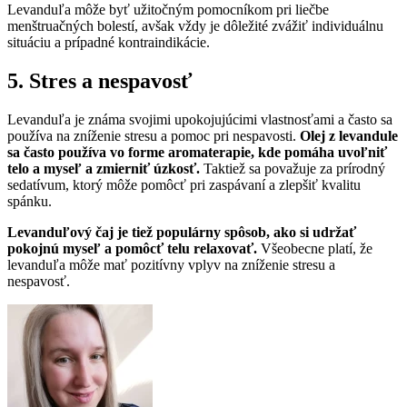
Levanduľa môže byť užitočným pomocníkom pri liečbe
menštruačných bolestí, avšak vždy je dôležité zvážiť individuálnu
situáciu a prípadné kontraindikácie.
5. Stres a nespavosť
Levanduľa je známa svojimi upokojujúcimi vlastnosťami a často sa
používa na zníženie stresu a pomoc pri nespavosti.
Olej z levandule
sa často používa vo forme aromaterapie, kde pomáha uvoľniť
telo a myseľ a zmierniť úzkosť.
Taktiež sa považuje za prírodný
sedatívum, ktorý môže pomôcť pri zaspávaní a zlepšiť kvalitu
spánku.
Levanduľový čaj je tiež populárny spôsob, ako si udržať
pokojnú myseľ a pomôcť telu relaxovať.
Všeobecne platí, že
levanduľa môže mať pozitívny vplyv na zníženie stresu a
nespavosť.