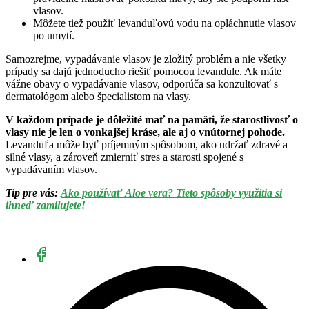
vlasov.
Môžete tiež použiť levanduľovú vodu na opláchnutie vlasov
po umytí.
Samozrejme, vypadávanie vlasov je zložitý problém a nie všetky
prípady sa dajú jednoducho riešiť pomocou levandule. Ak máte
vážne obavy o vypadávanie vlasov, odporúča sa konzultovať s
dermatológom alebo špecialistom na vlasy.
V každom prípade je dôležité mať na pamäti, že starostlivosť o
vlasy nie je len o vonkajšej kráse, ale aj o vnútornej pohode.
Levanduľa môže byť príjemným spôsobom, ako udržať zdravé a
silné vlasy, a zároveň zmierniť stres a starosti spojené s
vypadávaním vlasov.
Tip pre vás:
Ako používať Aloe vera? Tieto spôsoby využitia si
ihneď zamilujete!