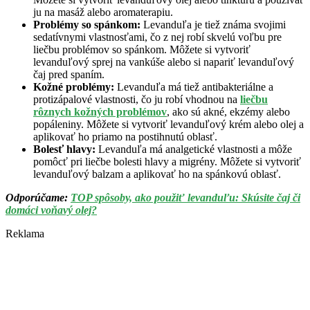
ju na masáž alebo aromaterapiu.
Problémy so spánkom:
Levanduľa je tiež známa svojimi
sedatívnymi vlastnosťami, čo z nej robí skvelú voľbu pre
liečbu problémov so spánkom. Môžete si vytvoriť
levanduľový sprej na vankúše alebo si napariť levanduľový
čaj pred spaním.
Kožné problémy:
Levanduľa má tiež antibakteriálne a
protizápalové vlastnosti, čo ju robí vhodnou na
liečbu
rôznych kožných problémov
, ako sú akné, ekzémy alebo
popáleniny. Môžete si vytvoriť levanduľový krém alebo olej a
aplikovať ho priamo na postihnutú oblasť.
Bolesť hlavy:
Levanduľa má analgetické vlastnosti a môže
pomôcť pri liečbe bolesti hlavy a migrény. Môžete si vytvoriť
levanduľový balzam a aplikovať ho na spánkovú oblasť.
Odporúčame:
TOP spôsoby, ako použiť levanduľu: Skúsite čaj či
domáci voňavý olej?
Reklama