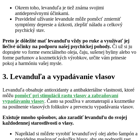
Okrem toho, levanduľa je tiež známa svojimi
antidepresívnymi účinkami.
Pravidelné užívanie levandule môže pomôcť zmierniť
symptómy depresie a úzkosti, zlepšiť náladu a celkový
psychický stav.
Preto je dôležité mať levanduľu vždy po ruke a využívať jej
liečivé účinky na podporu našej psychickej pohody.
Či už si ju
doprajete vo forme esenciálneho oleja, čaju, sušenej byliny alebo vo
forme parfumov a kozmetických výrobkov, určite vám prinesie
pokoj a harmóniu vašej mysle.
3. Levanduľa a vypadávanie vlasov
Levanduľa obsahuje antioxidanty a antibakteriálne vlastnosti, ktoré
môžu
pomôcť pri stimulácii rastu vlasov a zabraňovaní
vypadávaniu vlasov
. Často sa používa v aromaterapii a kozmetike
na posilnenie vlasových folikulov a prevenciu vypadávania vlasov.
Existuje mnoho spôsobov, ako zaradiť levanduľu do svojej
každodennej starostlivosti o vlasy.
Napríklad si môžete vyrobiť levanduľový olej alebo šampón a
pravidelne masírovať pokožku hlavy, aby ste podporili rast