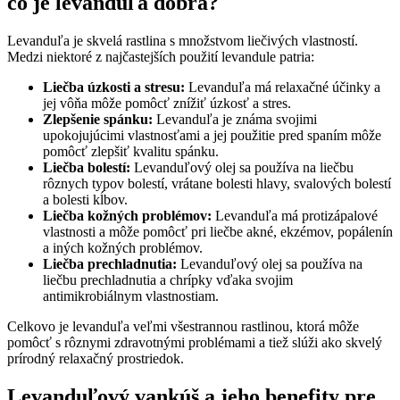
čo je levanduľa dobrá?
Levanduľa je skvelá rastlina s množstvom liečivých vlastností.
Medzi niektoré z najčastejších použití levandule patria:
Liečba úzkosti a stresu:
Levanduľa má relaxačné účinky a
jej vôňa môže pomôcť znížiť úzkosť a stres.
Zlepšenie spánku:
Levanduľa je známa svojimi
upokojujúcimi vlastnosťami a jej použitie pred spaním môže
pomôcť zlepšiť kvalitu spánku.
Liečba bolestí:
Levanduľový olej sa používa na liečbu
rôznych typov bolestí, vrátane bolesti hlavy, svalových bolestí
a bolesti kĺbov.
Liečba kožných problémov:
Levanduľa má protizápalové
vlastnosti a môže pomôcť pri liečbe akné, ekzémov, popálenín
a iných kožných problémov.
Liečba prechladnutia:
Levanduľový olej sa používa na
liečbu prechladnutia a chrípky vďaka svojim
antimikrobiálnym vlastnostiam.
Celkovo je levanduľa veľmi všestrannou rastlinou, ktorá môže
pomôcť s rôznymi zdravotnými problémami a tiež slúži ako skvelý
prírodný relaxačný prostriedok.
Levanduľový vankúš a jeho benefity pre