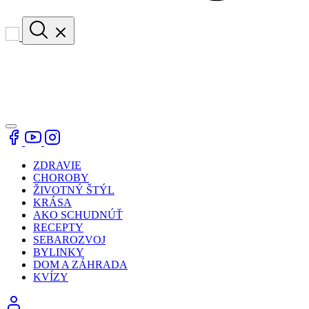
ZDRAVIE
CHOROBY
ŽIVOTNÝ ŠTÝL
KRÁSA
AKO SCHUDNÚŤ
RECEPTY
SEBAROZVOJ
BYLINKY
DOM A ZÁHRADA
KVÍZY