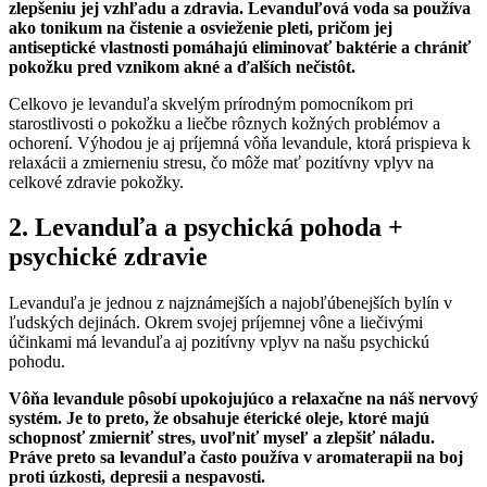
zlepšeniu jej vzhľadu a zdravia. Levanduľová voda sa používa
ako tonikum na čistenie a osvieženie pleti, pričom jej
antiseptické vlastnosti pomáhajú eliminovať baktérie a chrániť
pokožku pred vznikom akné a ďalších nečistôt.
Celkovo je levanduľa skvelým prírodným pomocníkom pri
starostlivosti o pokožku a liečbe rôznych kožných problémov a
ochorení. Výhodou je aj príjemná vôňa levandule, ktorá prispieva k
relaxácii a zmierneniu stresu, čo môže mať pozitívny vplyv na
celkové zdravie pokožky.
2. Levanduľa a psychická pohoda +
psychické zdravie
Levanduľa je jednou z najznámejších a najobľúbenejších bylín v
ľudských dejinách. Okrem svojej príjemnej vône a liečivými
účinkami má levanduľa aj pozitívny vplyv na našu psychickú
pohodu.
Vôňa levandule pôsobí upokojujúco a relaxačne na náš nervový
systém. Je to preto, že obsahuje éterické oleje, ktoré majú
schopnosť zmierniť stres, uvoľniť myseľ a zlepšiť náladu.
Práve preto sa levanduľa často používa v aromaterapii na boj
proti úzkosti, depresii a nespavosti.