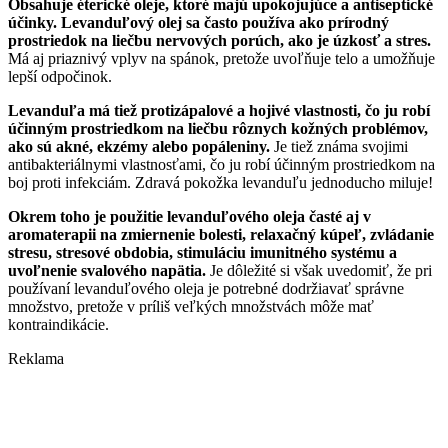
Obsahuje éterické oleje, ktoré majú upokojujúce a antiseptické
účinky. Levanduľový olej sa často používa ako prírodný
prostriedok na liečbu nervových porúch, ako je úzkosť a stres.
Má aj priaznivý vplyv na spánok, pretože uvoľňuje telo a umožňuje
lepší odpočinok.
Levanduľa má tiež protizápalové a hojivé vlastnosti, čo ju robí
účinným prostriedkom na liečbu rôznych kožných problémov,
ako sú akné, ekzémy alebo popáleniny.
Je tiež známa svojimi
antibakteriálnymi vlastnosťami, čo ju robí účinným prostriedkom na
boj proti infekciám. Zdravá pokožka levanduľu jednoducho miluje!
Okrem toho je použitie levanduľového oleja časté aj v
aromaterapii na zmiernenie bolesti, relaxačný kúpeľ, zvládanie
stresu, stresové obdobia, stimuláciu imunitného systému a
uvoľnenie svalového napätia.
Je dôležité si však uvedomiť, že pri
používaní levanduľového oleja je potrebné dodržiavať správne
množstvo, pretože v príliš veľkých množstvách môže mať
kontraindikácie.
Reklama