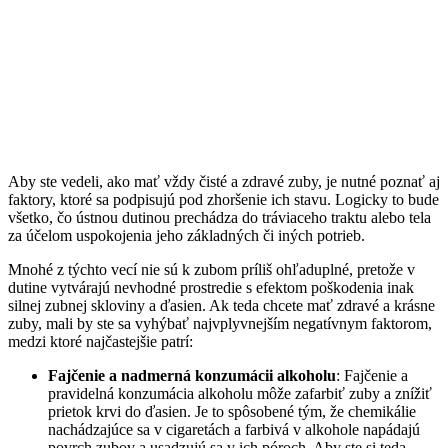
Aby ste vedeli, ako mať vždy čisté a zdravé zuby, je nutné poznať aj
faktory, ktoré sa podpisujú pod zhoršenie ich stavu. Logicky to bude
všetko, čo ústnou dutinou prechádza do tráviaceho traktu alebo tela
za účelom uspokojenia jeho základných či iných potrieb.
Mnohé z týchto vecí nie sú k zubom príliš ohľaduplné, pretože v
dutine vytvárajú nevhodné prostredie s efektom poškodenia inak
silnej zubnej skloviny a ďasien. Ak teda chcete mať zdravé a krásne
zuby, mali by ste sa vyhýbať najvplyvnejším negatívnym faktorom,
medzi ktoré najčastejšie patrí:
Fajčenie a nadmerná konzumácii alkoholu
: Fajčenie a
pravidelná konzumácia alkoholu môže zafarbiť zuby a znížiť
prietok krvi do ďasien. Je to spôsobené tým, že chemikálie
nachádzajúce sa v cigaretách a farbivá v alkohole napádajú
povrch zubov a usadzujú sa v ich póroch. Aby ste si teda