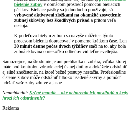
bielenie zubov
v domácom prostredí pomocou bieliacich
pásikov. Bieliace pásiky sa jednoducho používajú, sú
vybavené aktívnymi zložkami na okamžité zosvetlenie
zubnej skloviny bez škodlivých prísad
a pritom veľa
nestoja.
K perleťovo bielym zubom sa navyše môžete s týmto
procesom bielenia dopracovať v pomerne krátkom čase. Len
30 minút denne počas dvoch týždňov
stačí na to, aby bola
zubná sklovina o niekoľko odtieňov viditeľne svetlejšia.
Samozrejme, na škodu nie je ani prehliadka u zubára, vďaka ktorej
máte pod kontrolou zdravie celej ústnej dutiny a dokážete odstrániť
aj silné znečistenie, na ktoré bežné postupy nestačia. Profesionálne
čistenie zubov môže odstrániť hlboko usadené škvrny a pomôcť
udržať vaše zuby zdravé a jasné.
Neprehliadni:
Krčné mandle – aké ochorenia ich postihujú a kedy
hrozí ich odstránenie?
Reklama