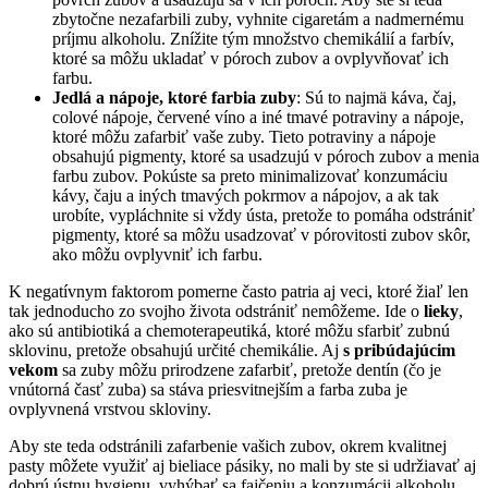
zbytočne nezafarbili zuby, vyhnite cigaretám a nadmernému
príjmu alkoholu. Znížite tým množstvo chemikálií a farbív,
ktoré sa môžu ukladať v póroch zubov a ovplyvňovať ich
farbu.
Jedlá a nápoje, ktoré farbia zuby
: Sú to najmä káva, čaj,
colové nápoje, červené víno a iné tmavé potraviny a nápoje,
ktoré môžu zafarbiť vaše zuby. Tieto potraviny a nápoje
obsahujú pigmenty, ktoré sa usadzujú v póroch zubov a menia
farbu zubov. Pokúste sa preto minimalizovať konzumáciu
kávy, čaju a iných tmavých pokrmov a nápojov, a ak tak
urobíte, vypláchnite si vždy ústa, pretože to pomáha odstrániť
pigmenty, ktoré sa môžu usadzovať v pórovitosti zubov skôr,
ako môžu ovplyvniť ich farbu.
K negatívnym faktorom pomerne často patria aj veci, ktoré žiaľ len
tak jednoducho zo svojho života odstrániť nemôžeme. Ide o
lieky
,
ako sú antibiotiká a chemoterapeutiká, ktoré môžu sfarbiť zubnú
sklovinu, pretože obsahujú určité chemikálie. Aj
s pribúdajúcim
vekom
sa zuby môžu prirodzene zafarbiť, pretože dentín (čo je
vnútorná časť zuba) sa stáva priesvitnejším a farba zuba je
ovplyvnená vrstvou skloviny.
Aby ste teda odstránili zafarbenie vašich zubov, okrem kvalitnej
pasty môžete využiť aj bieliace pásiky, no mali by ste si udržiavať aj
dobrú ústnu hygienu, vyhýbať sa fajčeniu a konzumácii alkoholu,