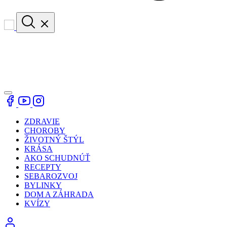
ZDRAVIE
CHOROBY
ŽIVOTNÝ ŠTÝL
KRÁSA
AKO SCHUDNÚŤ
RECEPTY
SEBAROZVOJ
BYLINKY
DOM A ZÁHRADA
KVÍZY