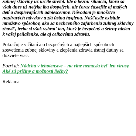
zubnej skloviny už určite stretol. Ide o bežnú situáciu, ktorá sa
však dnes už netýka iba dospelých, ale čoraz častejšie aj malých
detí a dospievajúcich adolescentov. Dôvodom je množstvo
nezdravých návykov a zlá ústna hygiena. Našťastie existuje
množstvo spôsobov, ako sa nechceného zafarbenia zubnej skloviny
zbaviť, treba si však vybrať ten, ktorý je bezpečný a šetrný nielen
k vašej peňaženke, ale aj celkovému zdraviu.
Pokračujte v čítaní a o bezpečných a najlepších spôsoboch
zosvetlenia zubnej skloviny a zlepšenia zdravia ústnej dutiny sa
dozviete viac.
Pozri aj:
Nádcha v tehotenstve – na vine nemusia byť len vírusy.
Aké sú príčiny a možnosti liečby?
Reklama