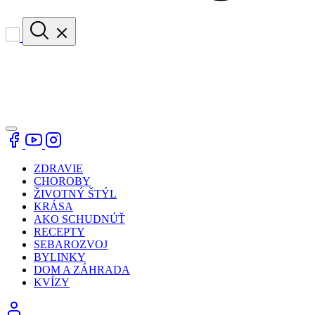
ZDRAVIE
CHOROBY
ŽIVOTNÝ ŠTÝL
KRÁSA
AKO SCHUDNÚŤ
RECEPTY
SEBAROZVOJ
BYLINKY
DOM A ZÁHRADA
KVÍZY