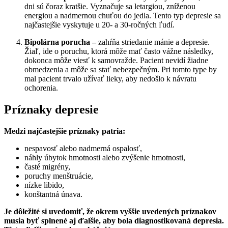
dni sú čoraz kratšie. Vyznačuje sa letargiou, zníženou
energiou a nadmernou chuťou do jedla. Tento typ depresie sa
najčastejšie vyskytuje u 20- a 30-ročných ľudí.
Bipolárna porucha –
zahŕňa striedanie mánie a depresie.
Žiaľ, ide o poruchu, ktorá môže mať často vážne následky,
dokonca môže viesť k samovražde. Pacient nevidí žiadne
obmedzenia a môže sa stať nebezpečným. Pri tomto type by
mal pacient trvalo užívať lieky, aby nedošlo k návratu
ochorenia.
Príznaky depresie
Medzi najčastejšie príznaky patria:
nespavosť alebo nadmerná ospalosť,
náhly úbytok hmotnosti alebo zvýšenie hmotnosti,
časté migrény,
poruchy menštruácie,
nízke libido,
konštantná únava.
Je dôležité si uvedomiť, že okrem vyššie uvedených príznakov
musia byť splnené aj ďalšie, aby bola diagnostikovaná depresia.