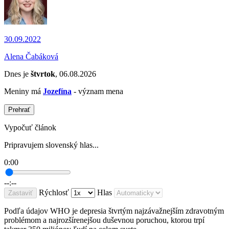
30.09.2022
Alena Čabáková
Dnes je
štvrtok
, 06.08.2026
Meniny má
Jozefína
- význam mena
Prehrať
Vypočuť článok
Pripravujem slovenský hlas...
0:00
--:--
Rýchlosť
Hlas
Zastaviť
Podľa údajov WHO je depresia štvrtým najzávažnejším zdravotným
problémom a najrozšírenejšou duševnou poruchou, ktorou trpí