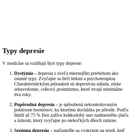
Typy depresie
V medicíne sa rozlišujú štyri typy depresie:
Dystý
mia –
depresia s oveľa miernejším priebehom ako
ostatné typy. Zvyčajne sa lieči liekmi a psychoterapiou.
Charakteristickými príznakmi sú depresívna nálada, nízke
sebavedomie, celkový pesimizmus, ktoré trvajú minimálne
dva roky.
Popôrodná
depresia –
je spôsobená nekontrolovaným
poklesom hormónov, ku ktorému dochádza po pôrode. Podľa
štúdií až 75 % žien zažíva krátkodobý stav nadmerného plaču
a úzkosti, ktorý zvyčajne po niekoľkých dňoch zmizne.
Sez
ó
nna depresia –
najčastejšie sa vyskytuje na jeseň, keď