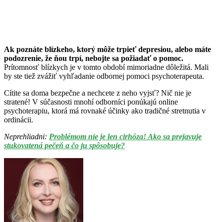
Ak poznáte blízkeho, ktorý môže trpieť depresiou, alebo máte
podozrenie, že ňou trpí, nebojte sa požiadať o pomoc.
Prítomnosť blízkych je v tomto období mimoriadne dôležitá. Mali
by ste tiež zvážiť vyhľadanie odbornej pomoci psychoterapeuta.
Cítite sa doma bezpečne a nechcete z neho vyjsť? Nič nie je
stratené! V súčasnosti mnohí odborníci ponúkajú online
psychoterapiu, ktorá má rovnaké účinky ako tradičné stretnutia v
ordinácii.
Neprehliadni:
Problémom nie je len cirhóza! Ako sa prejavuje
stukovatená pečeň a čo ju spôsobuje?