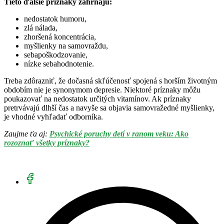
Tieto ďalšie príznaky zahŕňajú:
nedostatok humoru,
zlá nálada,
zhoršená koncentrácia,
myšlienky na samovraždu,
sebapoškodzovanie,
nízke sebahodnotenie.
Treba zdôrazniť, že dočasná skľúčenosť spojená s horším životným
obdobím nie je synonymom depresie. Niektoré príznaky môžu
poukazovať na nedostatok určitých vitamínov. Ak príznaky
pretrvávajú dlhší čas a navyše sa objavia samovražedné myšlienky,
je vhodné vyhľadať odborníka.
Zaujme ťa aj:
Psychické poruchy detí v ranom veku: Ako
rozoznať všetky príznaky?