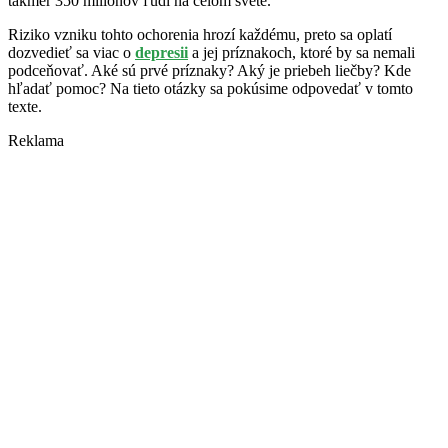
takmer 350 miliónov ľudí na celom svete.
Riziko vzniku tohto ochorenia hrozí každému, preto sa oplatí
dozvedieť sa viac o
depresii
a jej príznakoch, ktoré by sa nemali
podceňovať. Aké sú prvé príznaky? Aký je priebeh liečby? Kde
hľadať pomoc? Na tieto otázky sa pokúsime odpovedať v tomto
texte.
Reklama