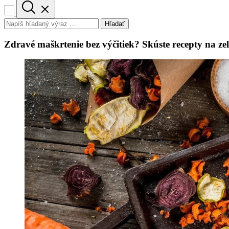
Hľadať
Zdravé maškrtenie bez výčitiek? Skúste recepty na zel