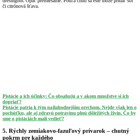
dresingom. Opäť premiešame. Podľa chuti sa ešte môže pridať soľ
či citrónová šťava.
Pistácie a ich účinky: Čo obsahujú a v akom množstve si ich
dopriať?
Pistácie patria k tým najlahodnejším orechom. Nejde však len o
pochúťku, ale aj zdravú potravinu plnú dôležitých živín. Čo by
sme o pistáciách mali vedieť?
5. Rýchly zemiakovo-fazuľový prívarok – chutný
pokrm pre každého