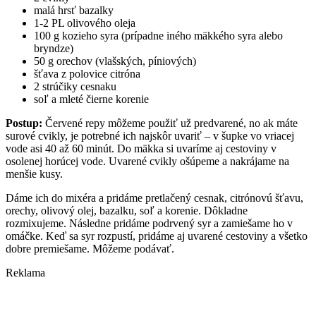
malá hrsť bazalky
1-2 PL olivového oleja
100 g kozieho syra (prípadne iného mäkkého syra alebo
bryndze)
50 g orechov (vlašských, píniových)
šťava z polovice citróna
2 strúčiky cesnaku
soľ a mleté čierne korenie
Postup:
Červené repy môžeme použiť už predvarené, no ak máte
surové cvikly, je potrebné ich najskôr uvariť – v šupke vo vriacej
vode asi 40 až 60 minút. Do mäkka si uvaríme aj cestoviny v
osolenej horúcej vode. Uvarené cvikly ošúpeme a nakrájame na
menšie kusy.
Dáme ich do mixéra a pridáme pretlačený cesnak, citrónovú šťavu,
orechy, olivový olej, bazalku, soľ a korenie. Dôkladne
rozmixujeme. Následne pridáme podrvený syr a zamiešame ho v
omáčke. Keď sa syr rozpustí, pridáme aj uvarené cestoviny a všetko
dobre premiešame. Môžeme podávať.
Reklama