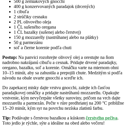
500 g zemiakových gnocchi
400 g konzervovaných paradajok (drcených)
1 cibuľa
2 strúčiky cesnaku
2 PL olivového oleja
1 ČL sušeného oregana
1 ČL bazalky (sušenej alebo čerstvej)
150 g mozzarelly (nastrúhanej alebo na plátky)
50 g parmezánu
soľ a čierne korenie podľa chuti
Postup:
Na panvici rozohrejte olivový olej a orestujte na ňom
nadrobno nakrájanú cibuľu a cesnak. Pridajte drvené paradajky,
oregano, bazalku, soľ a korenie. Omáčku varte na miernom ohni
10–15 minút, aby sa zahustila a prepojili chute. Medzitým si podľa
návodu na obale uvarte gnocchi a sceďte ich.
Do zapekacej misky dajte vrstvu gnocchi, zalejte ich časťou
paradajkovej omáčky a pridajte nastrúhanú mozzarellu. Opakujte
vrstvenie, kým nevyčerpáte všetky suroviny, pričom na vrch dajte
mozzarellu a parmezán. Pečte v rúre predhriatej na 200 °C približne
15–20 minút, kým syr na povrchu nezíska zlatistú farbu.
Tip:
Podávajte s čerstvou bazalkou a kúskom
čerstvého pečiva
.
Toto jedlo je rýchle, sýte a ideálne na obed alebo večeru!