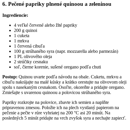
6. Pečené papriky plnené quinoou a zeleninou
Ingrediencie:
4 veľké červené alebo žlté papriky
200 g quinoi
1 cuketa
1 mrkva
1 červená cibuľa
100 g strúhaného syra (napr. mozzarella alebo parmezán)
1 PL olivového oleja
2 strúčiky cesnaku
soľ, čierne korenie, sušené oregano podľa chuti
Postup:
Quinou uvarte podľa návodu na obale. Cuketu, mrkvu a
cibuľu nakrájajte na malé kúsky a krátko orestujte na olivovom oleji
spolu s nasekaným cesnakom. Osoľte, okoreňte a pridajte oregano.
Zmiešajte s uvarenou quinoou a polovicou strúhaného syra.
Papriky rozkrojte na polovice, zbavte ich semien a naplňte
pripravenou zmesou. Položte ich na plech vystlaný papierom na
pečenie a pečte v rúre vyhriatej na 200 °C asi 20 minút. Na
posledných 5 minút pridajte na vrch zvyšok syra a nechajte zapiecť.