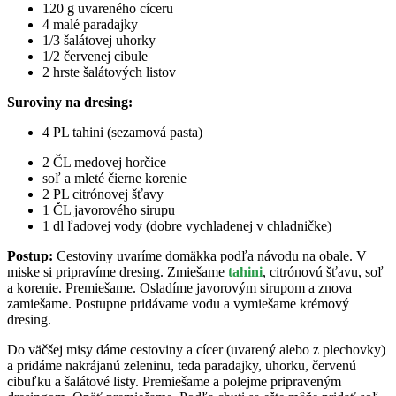
120 g uvareného cíceru
4 malé paradajky
1/3 šalátovej uhorky
1/2 červenej cibule
2 hrste šalátových listov
Suroviny na dresing:
4 PL tahini (sezamová pasta)
2 ČL medovej horčice
soľ a mleté čierne korenie
2 PL citrónovej šťavy
1 ČL javorového sirupu
1 dl ľadovej vody (dobre vychladenej v chladničke)
Postup:
Cestoviny uvaríme domäkka podľa návodu na obale. V
miske si pripravíme dresing. Zmiešame
tahini
, citrónovú šťavu, soľ
a korenie. Premiešame. Osladíme javorovým sirupom a znova
zamiešame. Postupne pridávame vodu a vymiešame krémový
dresing.
Do väčšej misy dáme cestoviny a cícer (uvarený alebo z plechovky)
a pridáme nakrájanú zeleninu, teda paradajky, uhorku, červenú
cibuľku a šalátové listy. Premiešame a polejme pripraveným