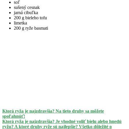
soľ
sušený cesnak
jarná cibuľka
200 g bieleho tofu
limetka
200 g ryže basmati
Ktorá ryža je najzdravšia? Na tieto druhy sa môžete
spoľahnúť!
Ktorá ryža je najzdravšia? Je vhodné voliť bielu alebo hnedú
ryžu? A ktoré druhy ryže sú najlepšie? Všetko dôležité o