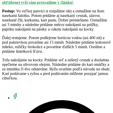
obľúbenej ryži vám prezradíme v článku!
Postup:
Vo veľkej panvici si rozpálime olej a osmažíme na ňom
nasekanú šalotku. Potom pridáme aj nasekaný cesnak, zázvor,
nasekané čili, kurkumu, kari pastu. Dobre premiešame. Osmažíme
asi 3 minúty a následne pridáme mrkvu nakrájanú na prúžky,
papriku nakrájanú na pásiky a cuketu nakrájanú na kocky.
Ďalej restujeme. Potom podlejeme horúcou vodou (asi 400 ml) a
pod pokrievkou povaríme asi 15 minút. Následne pridáme kokosové
mlieko, ružičky brokolice a povaríme ďalších 5 minút. Osolíme a
pridáme limetkovú šťavu.
Tofu nakrájame na kocky. Pridáme soľ a sušený cesnak a dozlatista
opečieme na olivovom olejom. Následne pridáme do kari omáčky a
za minútku či dve odstavíme. Ryžu uvaríme podľa návodu na obale.
Karí podávame s ryžou a pred podávaním môžeme posypať jarnou
cibuľkou.