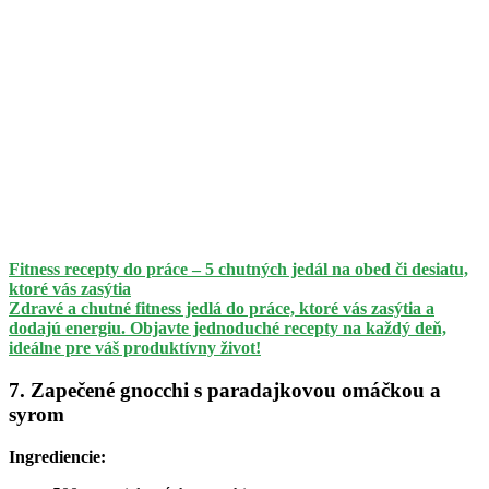
Fitness recepty do práce – 5 chutných jedál na obed či desiatu,
ktoré vás zasýtia
Zdravé a chutné fitness jedlá do práce, ktoré vás zasýtia a
dodajú energiu. Objavte jednoduché recepty na každý deň,
ideálne pre váš produktívny život!
7. Zapečené gnocchi s paradajkovou omáčkou a
syrom
Ingrediencie: