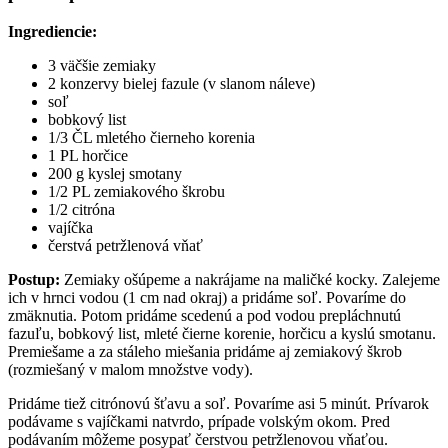
Ingrediencie:
3 väčšie zemiaky
2 konzervy bielej fazule (v slanom náleve)
soľ
bobkový list
1/3 ČL mletého čierneho korenia
1 PL horčice
200 g kyslej smotany
1/2 PL zemiakového škrobu
1/2 citróna
vajíčka
čerstvá petržlenová vňať
Postup:
Zemiaky ošúpeme a nakrájame na maličké kocky. Zalejeme
ich v hrnci vodou (1 cm nad okraj) a pridáme soľ. Povaríme do
zmäknutia. Potom pridáme scedenú a pod vodou prepláchnutú
fazuľu, bobkový list, mleté čierne korenie, horčicu a kyslú smotanu.
Premiešame a za stáleho miešania pridáme aj zemiakový škrob
(rozmiešaný v malom množstve vody).
Pridáme tiež citrónovú šťavu a soľ. Povaríme asi 5 minút. Prívarok
podávame s vajíčkami natvrdo, prípade volským okom. Pred
podávaním môžeme posypať čerstvou petržlenovou vňaťou.