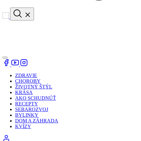
ZDRAVIE
CHOROBY
ŽIVOTNÝ ŠTÝL
KRÁSA
AKO SCHUDNÚŤ
RECEPTY
SEBAROZVOJ
BYLINKY
DOM A ZÁHRADA
KVÍZY