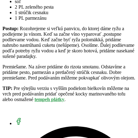
soľ
2 PL zeleného pesta
1 strúčik cesnaku
1 PL parmezánu
Postup:
Rozohrejeme si veľkú panvicu, do ktorej dáme ryžu a
podlejeme ju vínom. Keď sa začne víno vyparovať ,postupne
podlievame vodou. Keď začne byť ryža polomäkká, pridáme
nahrubo nastrúhanú cuketu (nešúpeme). Osolíme. Ďalej podlievame
podľa potreby ryžu vodou a keď je skoro hotová, pridáme nasekané
sušené paradajky.
Premiešame. Na záver pridáme do rizota smotanu. Odstavíme a
pridáme pesto, parmezán a pretlačený strúčik cesnaku. Dobre
premiešame. Pred podávaním môžeme pokvapkať olivovým olejom.
TIP:
Pre sýtejšiu verziu s vyšším podielom bielkovín môžeme na
vrch pred podávaním pridať opečené kocky marinovaného tofu
alebo osmažené
tempeh plátky
.