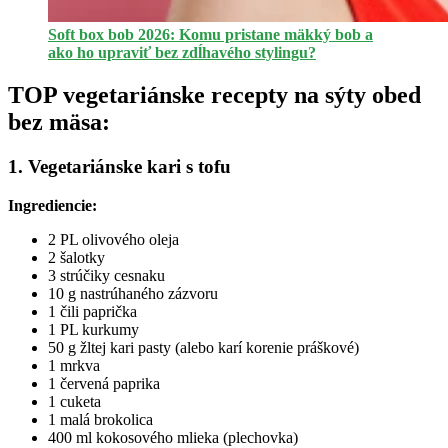
Soft box bob 2026: Komu pristane mäkký bob a
ako ho upraviť bez zdĺhavého stylingu?
TOP vegetariánske recepty na sýty obed
bez mäsa:
1. Vegetariánske kari s tofu
Ingrediencie:
2 PL olivového oleja
2 šalotky
3 strúčiky cesnaku
10 g nastrúhaného zázvoru
1 čili paprička
1 PL kurkumy
50 g žltej kari pasty (alebo karí korenie práškové)
1 mrkva
1 červená paprika
1 cuketa
1 malá brokolica
400 ml kokosového mlieka (plechovka)