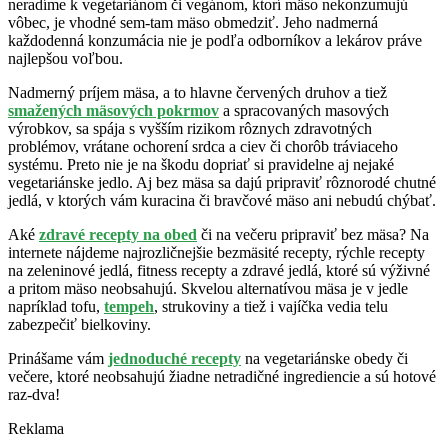
neradíme k vegetariánom či vegánom, ktorí mäso nekonzumujú
vôbec, je vhodné sem-tam mäso obmedziť. Jeho nadmerná
každodenná konzumácia nie je podľa odborníkov a lekárov práve
najlepšou voľbou.
Nadmerný príjem mäsa, a to hlavne červených druhov a tiež
smažených mäsových pokrmov
a spracovaných masových
výrobkov, sa spája s vyšším rizikom rôznych zdravotných
problémov, vrátane ochorení srdca a ciev či chorôb tráviaceho
systému. Preto nie je na škodu dopriať si pravidelne aj nejaké
vegetariánske jedlo. Aj bez mäsa sa dajú pripraviť rôznorodé chutné
jedlá, v ktorých vám kuracina či bravčové mäso ani nebudú chýbať.
Aké
zdravé recepty na obed
či na večeru pripraviť bez mäsa? Na
internete nájdeme najrozličnejšie bezmäsité recepty, rýchle recepty
na zeleninové jedlá, fitness recepty a zdravé jedlá, ktoré sú výživné
a pritom mäso neobsahujú. Skvelou alternatívou mäsa je v jedle
napríklad tofu,
tempeh
, strukoviny a tiež i vajíčka vedia telu
zabezpečiť bielkoviny.
Prinášame vám
jednoduché recepty
na vegetariánske obedy či
večere, ktoré neobsahujú žiadne netradičné ingrediencie a sú hotové
raz-dva!
Reklama