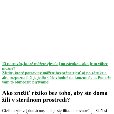
13 potravín, ktoré môžete zjesť aj po záruke – ako je to vôbec
možné?
Zistite, ktoré potraviny môžete bezpečne zjesť aj po záruke a
ako rozpoznať, či je jedlo stále vhodné na konzumáciu. Pomôže
vám to obmedziť plytvanie!
Ako znížiť riziko bez toho, aby ste doma
žili v sterilnom prostredí?
Cieľom zdravej domácnosti nie je sterilita, ale rovnováha. Stačí si