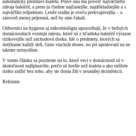
automaticky predstaví toaletu. Práve ona má povesť najväčšieho
zdroja baktérií, a preto ju čistíme najčastejšie, najdôkladnejšie a s
najväčším rešpektom. Lenže realita je oveľa prekvapivejšia – a
zároveň menej príjemná, než by sme čakali.
Odborníci na hygienu aj mikrobiológiu upozorňujú, že v bežných
domácnostiach existujú miesta, ktoré sú z hľadiska baktérií výrazne
rizikovejšie než záchodová doska. Ide o predmety, ktorých sa
dotýkame každý deň, často viackrát denne, no pri upratovaní na ne
takmer nemyslíme.
V tomto článku sa pozrieme na to, ktoré veci v domácnosti sú v
skutočnosti najšpinavšie, prečo sú horšie než toaleta a ako môžete
riziko znížiť bez toho, aby ste doma žili v neustálej dezinfekcii.
Reklama