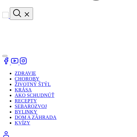
ZDRAVIE
CHOROBY
ŽIVOTNÝ ŠTÝL
KRÁSA
AKO SCHUDNÚŤ
RECEPTY
SEBAROZVOJ
BYLINKY
DOM A ZÁHRADA
KVÍZY