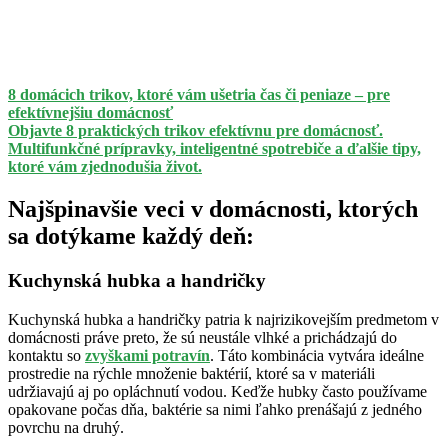
8 domácich trikov, ktoré vám ušetria čas či peniaze – pre
efektívnejšiu domácnosť
Objavte 8 praktických trikov efektívnu pre domácnosť.
Multifunkčné prípravky, inteligentné spotrebiče a ďalšie tipy,
ktoré vám zjednodušia život.
Najšpinavšie veci v domácnosti, ktorých
sa dotýkame každý deň:
Kuchynská hubka a handričky
Kuchynská hubka a handričky patria k najrizikovejším predmetom v
domácnosti práve preto, že sú neustále vlhké a prichádzajú do
kontaktu so
zvyškami potravín
. Táto kombinácia vytvára ideálne
prostredie na rýchle množenie baktérií, ktoré sa v materiáli
udržiavajú aj po opláchnutí vodou. Keďže hubky často používame
opakovane počas dňa, baktérie sa nimi ľahko prenášajú z jedného
povrchu na druhý.