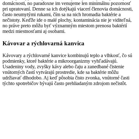
domácnosti, no paradoxne im venujeme len minimálnu pozornosť
pri upratovaní. Denne sa ich dotýkajú viacerí členovia domácnosti,
často neumytými rukami, čím sa na nich hromadia baktérie a
nečistoty. Keďže ide o malé plochy, kontaminácia nie je viditeľná,
no práve preto môžu byť významným miestom prenosu baktérií
medzi miestnosťami aj osobami.
Kávovar a rýchlovarná kanvica
Kávovary a rýchlovarné kanvice kombinujú teplo a vlhkosť, čo sú
podmienky, ktoré baktérie a mikroorganizmy vyhľadávajú.
Usadeniny vody, zvyšky kávy alebo čaju a zanedbané čistenie
vnútorných častí vytvárajú prostredie, kde sa baktérie môžu
udržiavať dlhodobo. Aj keď pôsobia čisto zvonka, vnútorné časti
týchto spotrebičov bývajú často prehliadaným zdrojom nečistôt.