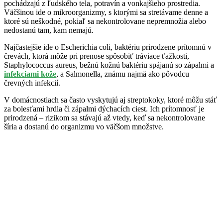
pochádzajú z ľudského tela, potravín a vonkajšieho prostredia.
Väčšinou ide o mikroorganizmy, s ktorými sa stretávame denne a
ktoré sú neškodné, pokiaľ sa nekontrolovane nepremnožia alebo
nedostanú tam, kam nemajú.
Najčastejšie ide o Escherichia coli, baktériu prirodzene prítomnú v
črevách, ktorá môže pri prenose spôsobiť tráviace ťažkosti,
Staphylococcus aureus, bežnú kožnú baktériu spájanú so zápalmi a
infekciami kože
, a Salmonella, známu najmä ako pôvodcu
črevných infekcií.
V domácnostiach sa často vyskytujú aj streptokoky, ktoré môžu stáť
za bolesťami hrdla či zápalmi dýchacích ciest. Ich prítomnosť je
prirodzená – rizikom sa stávajú až vtedy, keď sa nekontrolovane
šíria a dostanú do organizmu vo väčšom množstve.