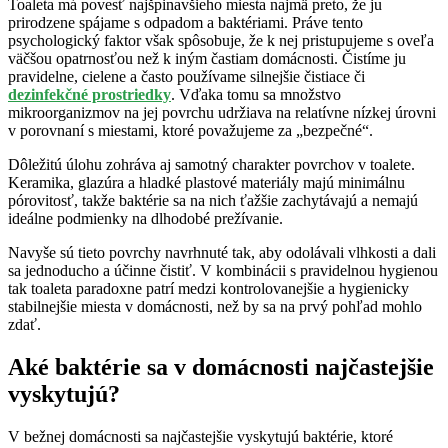
Toaleta má povesť najšpinavšieho miesta najmä preto, že ju
prirodzene spájame s odpadom a baktériami. Práve tento
psychologický faktor však spôsobuje, že k nej pristupujeme s oveľa
väčšou opatrnosťou než k iným častiam domácnosti. Čistíme ju
pravidelne, cielene a často používame silnejšie čistiace či
dezinfekčné prostriedky
. Vďaka tomu sa množstvo
mikroorganizmov na jej povrchu udržiava na relatívne nízkej úrovni
v porovnaní s miestami, ktoré považujeme za „bezpečné“.
Dôležitú úlohu zohráva aj samotný charakter povrchov v toalete.
Keramika, glazúra a hladké plastové materiály majú minimálnu
pórovitosť, takže baktérie sa na nich ťažšie zachytávajú a nemajú
ideálne podmienky na dlhodobé prežívanie.
Navyše sú tieto povrchy navrhnuté tak, aby odolávali vlhkosti a dali
sa jednoducho a účinne čistiť. V kombinácii s pravidelnou hygienou
tak toaleta paradoxne patrí medzi kontrolovanejšie a hygienicky
stabilnejšie miesta v domácnosti, než by sa na prvý pohľad mohlo
zdať.
Aké baktérie sa v domácnosti najčastejšie
vyskytujú?
V bežnej domácnosti sa najčastejšie vyskytujú baktérie, ktoré