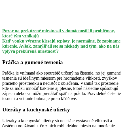
Pozor na prekúrené miestnosti v domácnosti! 8 problémov,
ktoré tým vznikajú
Keď vonku výrazne klesajú teploty, je normálne, že zapíname
kúrenie. Avšak, zamýšľali ste sa niekedy nad tým, ako na nás
vplýva prekúrená miestnosť?
Práčka a gumené tesnenia
Práčka je vnímaná ako spotrebič určený na čistenie, no jej gumené
tesnenia sú ideálnym miestom pre hromadenie vlhkosti, zvyškov
pracieho prostriedku a nečistôt z oblečenia. Vzniká tak prostredie,
kde sa môžu množiť baktérie aj plesne, ktoré následne spôsobujú
zápach alebo sa môžu prenášať späť na prádlo. Pravidelné čistenie
tesnení a vetranie bubna je preto kľúčové.
Uteráky a kuchynské utierky
Uteráky a kuchynské utierky sú neustále vystavené vlhkosti a
častému používaniu, čo z nich robí ideálne miesto na množenie