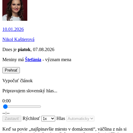
10.01.2026
Nikol Kaštierová
Dnes je
piatok
, 07.08.2026
Meniny má
Štefánia
- význam mena
Prehrať
Vypočuť článok
Pripravujem slovenský hlas...
0:00
--:--
Rýchlosť
Hlas
Zastaviť
Keď sa povie „najšpinavšie miesto v domácnosti“, väčšina z nás si