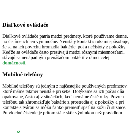
Diaľkové ovládače
Diaľkové ovládače patria medzi predmety, ktoré používame denne,
no čistíme ich len výnimočne. Neustály kontakt s rukami spôsobuje,
že sa na ich povrchu hromadia baktérie, pot a nečistoty z pokožky.
Keďže sa ovládače často presúvajú medzi rôznymi miestnosťami,
stávajú sa nenápadným prenášačom baktérií v rámci celej
domácnosti
.
Mobilné telefóny
Mobilné telefóny sú jedným z najčastejšie používaných predmetov,
ktoré máme takmer neustále pri sebe. Dotýkame sa ich počas dňa
opakovane, často aj v situáciách, keď nemáme čisté ruky. Povrch
telefónu tak zhromažďuje baktérie z prostredia aj z pokožky a pri
kontakte s tvárou sa môžu ľahko preniesť späť na kožu či sliznice.
Pravidelné čistenie je pritom stále skôr výnimkou než pravidlom.