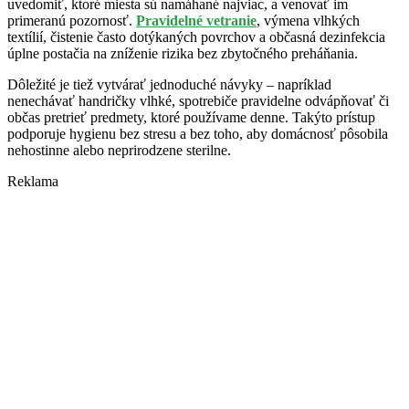
uvedomiť, ktoré miesta sú namáhané najviac, a venovať im
primeranú pozornosť.
Pravidelné vetranie
, výmena vlhkých
textílií, čistenie často dotýkaných povrchov a občasná dezinfekcia
úplne postačia na zníženie rizika bez zbytočného preháňania.
Dôležité je tiež vytvárať jednoduché návyky – napríklad
nenechávať handričky vlhké, spotrebiče pravidelne odvápňovať či
občas pretrieť predmety, ktoré používame denne. Takýto prístup
podporuje hygienu bez stresu a bez toho, aby domácnosť pôsobila
nehostinne alebo neprirodzene sterilne.
Reklama