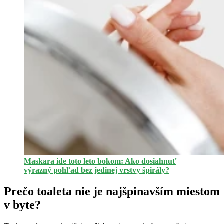
Maskara ide toto leto bokom: Ako dosiahnuť
výrazný pohľad bez jedinej vrstvy špirály?
Prečo toaleta nie je najšpinavším miestom
v byte?