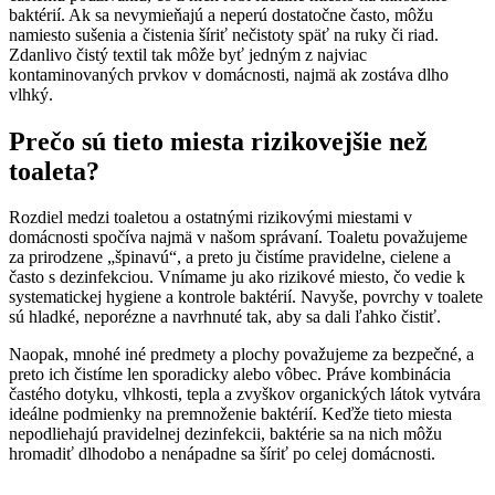
baktérií. Ak sa nevymieňajú a neperú dostatočne často, môžu
namiesto sušenia a čistenia šíriť nečistoty späť na ruky či riad.
Zdanlivo čistý textil tak môže byť jedným z najviac
kontaminovaných prvkov v domácnosti, najmä ak zostáva dlho
vlhký.
Prečo sú tieto miesta rizikovejšie než
toaleta?
Rozdiel medzi toaletou a ostatnými rizikovými miestami v
domácnosti spočíva najmä v našom správaní. Toaletu považujeme
za prirodzene „špinavú“, a preto ju čistíme pravidelne, cielene a
často s dezinfekciou. Vnímame ju ako rizikové miesto, čo vedie k
systematickej hygiene a kontrole baktérií. Navyše, povrchy v toalete
sú hladké, neporézne a navrhnuté tak, aby sa dali ľahko čistiť.
Naopak, mnohé iné predmety a plochy považujeme za bezpečné, a
preto ich čistíme len sporadicky alebo vôbec. Práve kombinácia
častého dotyku, vlhkosti, tepla a zvyškov organických látok vytvára
ideálne podmienky na premnoženie baktérií. Keďže tieto miesta
nepodliehajú pravidelnej dezinfekcii, baktérie sa na nich môžu
hromadiť dlhodobo a nenápadne sa šíriť po celej domácnosti.