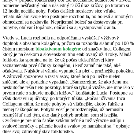
pomerne nešťastný pád a následný ťažší úraz krížov, po ktorom si
12 hodín necítila nohy. Počas ďalších mesiacov síce vďaka
rehabilitáciám svoje telo postupne rozchodila, no bolestí a mnohých
obmedzení sa nezbavila. Nepríjemná bolesť sa dostavovala pri
pohybe, obúvaní topánok, otáčaní sa aj vystupovaní z auta.
Vtedy sa Lucia rozhodla na odporúčania vyskúšať výživový
doplnok s obsahom kolagénu, pričom sa rozhodla siahnuť po 100 %
čistom morskom
bioaktívnom kolagéne
od značky Inca Collagen,
ktorý je na českom a slovenskom trhu etablovaný už 4 roky. Mladá
folkloristka spomína na to, že už počas tridsaťdňovej kúry
zaznamenala prvé účinky kolagénu, i keď zatiaľ nie také, aké
očakávala. Najskôr si všimla vypnutejšiu pleť a pružnejšiu pokožku.
A zároveň spozorovala rast vlasov, ktoré boli po liečbe nielen
zničené, ale aj poriadne vypadané. „Samozrejme, že ako ženu ma
neskutočne tešia tieto pokroky, ktoré sa týkajú vizáže, ale mne išlo v
prvom rade o zdravie mojich krížov,“ konštatuje Lucia. Postupne sa
však dostavili aj účinky, po ktorých túžila. „Počas užívania Inca
Collagenu cítim, že moje pohyby sú vláčnejšie, akoby ľahšie a
menej ťažkopádne. Pohyblivosť je prirodzenejšia, už nemusím
rozmýšľať nad tým, ako daný pohyb urobím, som si istejšia.
Cvičenie je pre mňa ľahšie zvládnuteľné a tiež výrazne ustúpili
svalové horúčky a pálenie kostí a svalov po namáhaní sa,“ opisuje
dnes svoj zdravotný stav folkloristka.