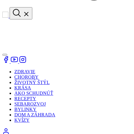
ZDRAVIE
CHOROBY
ŽIVOTNÝ ŠTÝL
KRÁSA
AKO SCHUDNÚŤ
RECEPTY
SEBAROZVOJ
BYLINKY
DOM A ZÁHRADA
KVÍZY