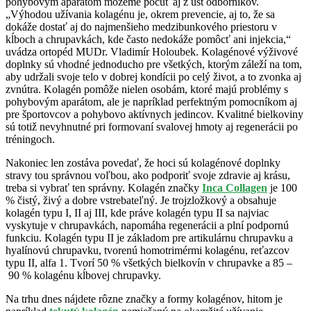
pohybovým aparátom môžeme počuť aj z úst odborníkov.
„Výhodou užívania kolagénu je, okrem prevencie, aj to, že sa
dokáže dostať aj do najmenšieho medzibunkového priestoru v
kĺboch a chrupavkách, kde často nedokáže pomôcť ani injekcia,“
uvádza ortopéd MUDr. Vladimír Holoubek. Kolagénové výživové
doplnky sú vhodné jednoducho pre všetkých, ktorým záleží na tom,
aby udržali svoje telo v dobrej kondícii po celý život, a to zvonka aj
zvnútra. Kolagén pomôže nielen osobám, ktoré majú problémy s
pohybovým aparátom, ale je napríklad perfektným pomocníkom aj
pre športovcov a pohybovo aktívnych jedincov. Kvalitné bielkoviny
sú totiž nevyhnutné pri formovaní svalovej hmoty aj regenerácii po
tréningoch.
Nakoniec len zostáva povedať, že hoci sú kolagénové doplnky
stravy tou správnou voľbou, ako podporiť svoje zdravie aj krásu,
treba si vybrať ten správny. Kolagén značky
Inca Collagen
je 100
% čistý, živý a dobre vstrebateľný. Je trojzložkový a obsahuje
kolagén typu I, II aj III, kde práve kolagén typu II sa najviac
vyskytuje v chrupavkách, napomáha regenerácii a plní podpornú
funkciu. Kolagén typu II je základom pre artikulárnu chrupavku a
hyalínovú chrupavku, tvorenú homotrimérmi kolagénu, reťazcov
typu II, alfa 1. Tvorí 50 % všetkých bielkovín v chrupavke a 85 –
90 % kolagénu kĺbovej chrupavky.
Na trhu dnes nájdete rôzne značky a formy kolagénov, hitom je