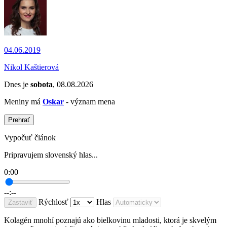
04.06.2019
Nikol Kaštierová
Dnes je
sobota
, 08.08.2026
Meniny má
Oskar
- význam mena
Prehrať
Vypočuť článok
Pripravujem slovenský hlas...
0:00
--:--
Rýchlosť
Hlas
Zastaviť
Kolagén mnohí poznajú ako bielkovinu mladosti, ktorá je skvelým