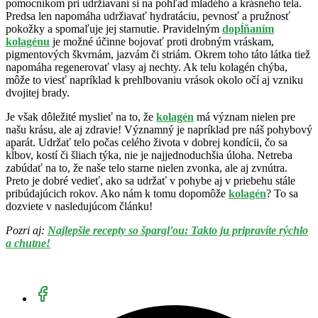
pomocníkom pri udržiavaní si na pohľad mladého a krásneho tela.
Predsa len napomáha udržiavať hydratáciu, pevnosť a pružnosť
pokožky a spomaľuje jej starnutie. Pravidelným
dopĺňaním
kolagénu
je možné účinne bojovať proti drobným vráskam,
pigmentových škvrnám, jazvám či striám. Okrem toho táto látka tiež
napomáha regenerovať vlasy aj nechty. Ak telu kolagén chýba,
môže to viesť napríklad k prehlbovaniu vrások okolo očí aj vzniku
dvojitej brady.
Je však dôležité myslieť na to, že
kolagén
má význam nielen pre
našu krásu, ale aj zdravie! Významný je napríklad pre náš pohybový
aparát. Udržať telo počas celého života v dobrej kondícii, čo sa
kĺbov, kostí či šliach týka, nie je najjednoduchšia úloha. Netreba
zabúdať na to, že naše telo starne nielen zvonka, ale aj zvnútra.
Preto je dobré vedieť, ako sa udržať v pohybe aj v priebehu stále
pribúdajúcich rokov. Ako nám k tomu dopomôže
kolagén
? To sa
dozviete v nasledujúcom článku!
Pozri aj:
Najlepšie recepty so špargľou: Takto ju pripravíte rýchlo
a chutne!