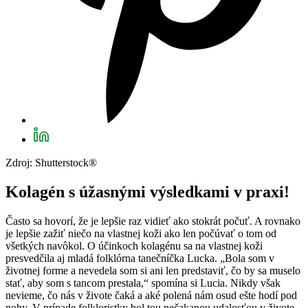
Zdroj: Shutterstock®
Kolagén s úžasnými výsledkami v praxi!
Často sa hovorí, že je lepšie raz vidieť ako stokrát počuť. A rovnako
je lepšie zažiť niečo na vlastnej koži ako len počúvať o tom od
všetkých navôkol. O účinkoch kolagénu sa na vlastnej koži
presvedčila aj mladá folklórna tanečníčka Lucka. „Bola som v
životnej forme a nevedela som si ani len predstaviť, čo by sa muselo
stať, aby som s tancom prestala,“ spomína si Lucia. Nikdy však
nevieme, čo nás v živote čaká a aké polená nám osud ešte hodí pod
nohy. V prípade folkloristky bol tou nečakanou udalosťou v živote