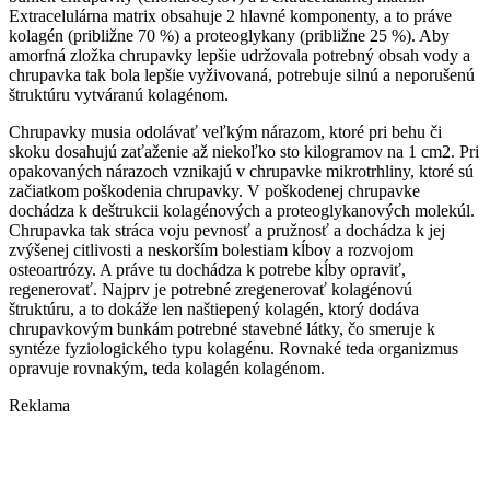
Extracelulárna matrix obsahuje 2 hlavné komponenty, a to práve
kolagén (približne 70 %) a proteoglykany (približne 25 %). Aby
amorfná zložka chrupavky lepšie udržovala potrebný obsah vody a
chrupavka tak bola lepšie vyživovaná, potrebuje silnú a neporušenú
štruktúru vytváranú kolagénom.
Chrupavky musia odolávať veľkým nárazom, ktoré pri behu či
skoku dosahujú zaťaženie až niekoľko sto kilogramov na 1 cm2. Pri
opakovaných nárazoch vznikajú v chrupavke mikrotrhliny, ktoré sú
začiatkom poškodenia chrupavky. V poškodenej chrupavke
dochádza k deštrukcii kolagénových a proteoglykanových molekúl.
Chrupavka tak stráca voju pevnosť a pružnosť a dochádza k jej
zvýšenej citlivosti a neskorším bolestiam kĺbov a rozvojom
osteoartrózy. A práve tu dochádza k potrebe kĺby opraviť,
regenerovať. Najprv je potrebné zregenerovať kolagénovú
štruktúru, a to dokáže len naštiepený kolagén, ktorý dodáva
chrupavkovým bunkám potrebné stavebné látky, čo smeruje k
syntéze fyziologického typu kolagénu. Rovnaké teda organizmus
opravuje rovnakým, teda kolagén kolagénom.
Reklama