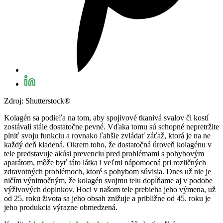
Zdroj: Shutterstock®
Kolagén sa podieľa na tom, aby spojivové tkanivá svalov či kostí
zostávali stále dostatočne pevné. Vďaka tomu sú schopné nepretržite
plniť svoju funkciu a rovnako ľahšie zvládať záťaž, ktorá je na ne
každý deň kladená. Okrem toho, že dostatočná úroveň kolagénu v
tele predstavuje akúsi prevenciu pred problémami s pohybovým
aparátom, môže byť táto látka i veľmi nápomocná pri rozličných
zdravotných problémoch, ktoré s pohybom súvisia. Dnes už nie je
ničím výnimočným, že kolagén svojmu telu dopĺňame aj v podobe
výživových doplnkov. Hoci v našom tele prebieha jeho výmena, už
od 25. roku života sa jeho obsah znižuje a približne od 45. roku je
jeho produkcia výrazne obmedzená.