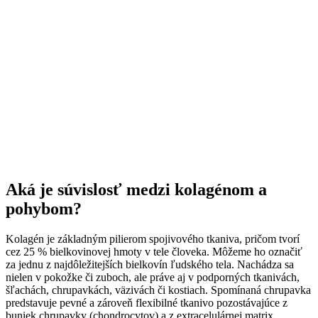
Aká je súvislosť medzi kolagénom a
pohybom?
Kolagén je základným pilierom spojivového tkaniva, pričom tvorí
cez 25 % bielkovinovej hmoty v tele človeka. Môžeme ho označiť
za jednu z najdôležitejších bielkovín ľudského tela. Nachádza sa
nielen v pokožke či zuboch, ale práve aj v podporných tkanivách,
šľachách, chrupavkách, väzivách či kostiach. Spomínaná chrupavka
predstavuje pevné a zároveň flexibilné tkanivo pozostávajúce z
buniek chrupavky (chondrocytov) a z extracelulárnej matrix.