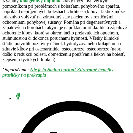
Kvalitný
kolagénový doplnok
stravy môže byť veľkým
pomocníkom pri problémoch s bolesťami pohybového aparátu,
napríklad nepríjemných bolestiach chrbtice a kĺbov. Taktiež môže
priaznivo vplývať na zdravotný stav pacientov s rozličnými
ochoreniami pohybovej sústavy. Pomáha pri degeneratívnych a
zápalových chorobách, akými je napríklad artritída. Ide o zápalové
ochorenie kĺbov, ktoré sa okrem iného prejavuje ich opuchom,
stuhnutosťou či dokonca poruchami hybnosti. Všetky klinické
štúdie potvrdili pozitívny účinok hydrolyzovaného kolagénu na
zdravie kĺbov pri osteoartritíde, osteoartróze, osteoporóze (napr.
došlo k redukcii bolesti, obmedzeniu používania liekov na bolesť,
zlepšeniu fyzických funkcií).
Odporúčame:
Nie je to žiadna burina! Zdravotné benefity
prasličky ťa prekvapia