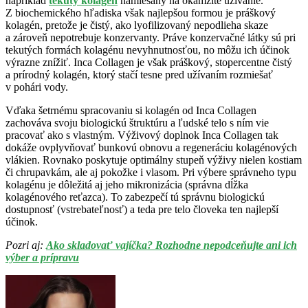
napríklad
tekutý kolagén
namiešaný na okamžité užívanie.
Z biochemického hľadiska však najlepšou formou je práškový
kolagén, pretože je čistý, ako lyofilizovaný nepodlieha skaze
a zároveň nepotrebuje konzervanty. Práve konzervačné látky sú pri
tekutých formách kolagénu nevyhnutnosťou, no môžu ich účinok
výrazne znížiť. Inca Collagen je však práškový, stopercentne čistý
a prírodný kolagén, ktorý stačí tesne pred užívaním rozmiešať
v pohári vody.
Vďaka šetrnému spracovaniu si kolagén od Inca Collagen
zachováva svoju biologickú štruktúru a ľudské telo s ním vie
pracovať ako s vlastným. Výživový doplnok Inca Collagen tak
dokáže ovplyvňovať bunkovú obnovu a regeneráciu kolagénových
vlákien. Rovnako poskytuje optimálny stupeň výživy nielen kostiam
či chrupavkám, ale aj pokožke i vlasom. Pri výbere správneho typu
kolagénu je dôležitá aj jeho mikronizácia (správna dĺžka
kolagénového reťazca). To zabezpečí tú správnu biologickú
dostupnosť (vstrebateľnosť) a teda pre telo človeka ten najlepší
účinok.
Pozri aj:
Ako skladovať vajíčka? Rozhodne nepodceňujte ani ich
výber a prípravu