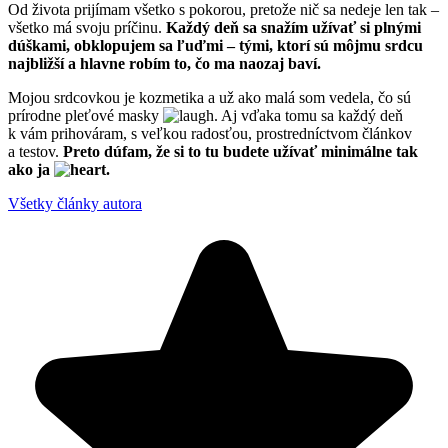
Od života prijímam všetko s pokorou, pretože nič sa nedeje len tak –
všetko má svoju príčinu.
Každý deň sa snažím užívať si plnými
dúškami, obklopujem sa ľuďmi – tými, ktorí sú môjmu srdcu
najbližší a hlavne robím to, čo ma naozaj baví.
Mojou srdcovkou je kozmetika a už ako malá som vedela, čo sú
prírodne pleťové masky
. Aj vďaka tomu sa každý deň
k vám prihováram, s veľkou radosťou, prostredníctvom článkov
a testov.
Preto dúfam, že si to tu budete užívať minimálne tak
ako ja
.
Všetky články autora