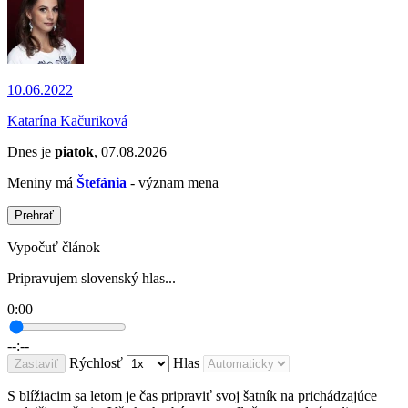
10.06.2022
Katarína Kačuriková
Dnes je
piatok
, 07.08.2026
Meniny má
Štefánia
- význam mena
Prehrať
Vypočuť článok
Pripravujem slovenský hlas...
0:00
--:--
Rýchlosť
Hlas
Zastaviť
S blížiacim sa letom je čas pripraviť svoj šatník na prichádzajúce