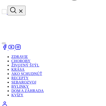
ZDRAVIE
CHOROBY
ŽIVOTNÝ ŠTÝL
KRÁSA
AKO SCHUDNÚŤ
RECEPTY
SEBAROZVOJ
BYLINKY
DOM A ZÁHRADA
KVÍZY