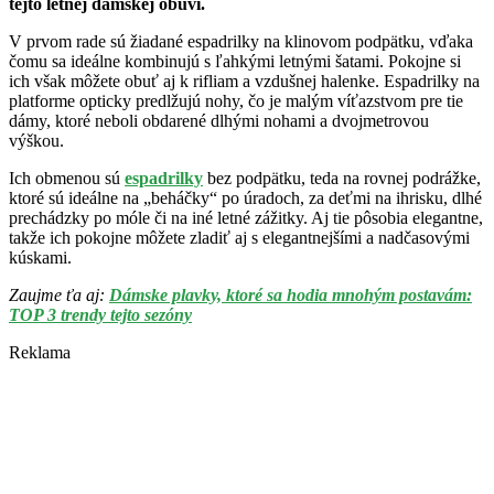
tejto letnej dámskej obuvi.
V prvom rade sú žiadané espadrilky na klinovom podpätku, vďaka
čomu sa ideálne kombinujú s ľahkými letnými šatami. Pokojne si
ich však môžete obuť aj k rifliam a vzdušnej halenke. Espadrilky na
platforme opticky predlžujú nohy, čo je malým víťazstvom pre tie
dámy, ktoré neboli obdarené dlhými nohami a dvojmetrovou
výškou.
Ich obmenou sú
espadrilky
bez podpätku, teda na rovnej podrážke,
ktoré sú ideálne na „beháčky“ po úradoch, za deťmi na ihrisku, dlhé
prechádzky po móle či na iné letné zážitky. Aj tie pôsobia elegantne,
takže ich pokojne môžete zladiť aj s elegantnejšími a nadčasovými
kúskami.
Zaujme ťa aj:
Dámske plavky, ktoré sa hodia mnohým postavám:
TOP 3 trendy tejto sezóny
Reklama