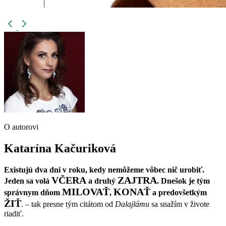
O autorovi
Katarína Kačuriková
Existujú dva dni v roku, kedy nemôžeme vôbec nič urobiť.
VČERA
ZAJTRA
Jeden sa volá
a druhý
. Dnešok je tým
MILOVAŤ
KONAŤ
správnym dňom
,
a predovšetkým
ŽIŤ
. – tak presne tým citátom od
Dalajlámu
sa snažím v živote
riadiť.