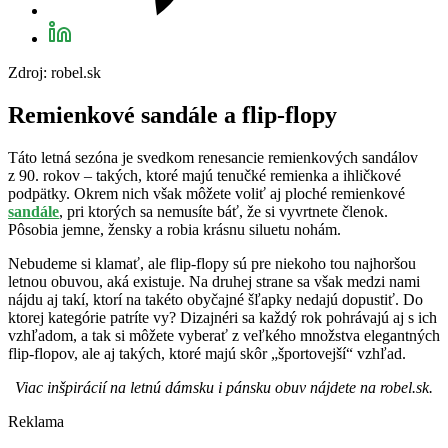
Zdroj: robel.sk
Remienkové sandále a flip-flopy
Táto letná sezóna je svedkom renesancie remienkových sandálov
z 90. rokov – takých, ktoré majú tenučké remienka a ihličkové
podpätky. Okrem nich však môžete voliť aj ploché remienkové
sandále
, pri ktorých sa nemusíte báť, že si vyvrtnete členok.
Pôsobia jemne, žensky a robia krásnu siluetu nohám.
Nebudeme si klamať, ale flip-flopy sú pre niekoho tou najhoršou
letnou obuvou, aká existuje. Na druhej strane sa však medzi nami
nájdu aj takí, ktorí na takéto obyčajné šľapky nedajú dopustiť. Do
ktorej kategórie patríte vy? Dizajnéri sa každý rok pohrávajú aj s ich
vzhľadom, a tak si môžete vyberať z veľkého množstva elegantných
flip-flopov, ale aj takých, ktoré majú skôr „športovejší“ vzhľad.
Viac inšpirácií na letnú dámsku i pánsku obuv nájdete na robel.sk.
Reklama