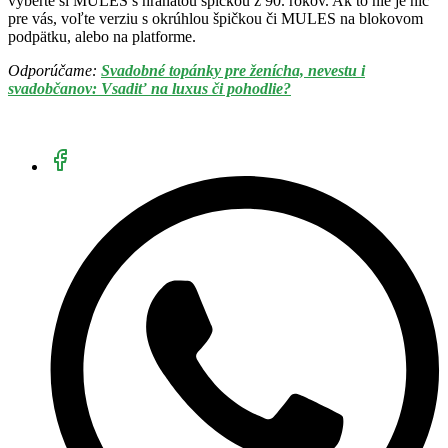
vyberte si MULES s hranatou špičkou z 90. rokov. Ak to nie je nič
pre vás, voľte verziu s okrúhlou špičkou či MULES na blokovom
podpätku, alebo na platforme.
Odporúčame:
Svadobné topánky pre ženícha, nevestu i
svadobčanov: Vsadiť na luxus či pohodlie?