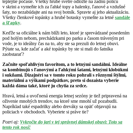
teplejšie počasie. Všetky hrubé svetre odložte na zadnú policu
v skrini a vymeňte ich za ľahké topy a halenky, ľanové a vzdušné
šaty, no nezabúdajte ani na svoj botník. Spravte aj jeho aktualizáciu.
Všetky členkové topánky a hrubé botasky vymeňte za letné
sandále
a šľapky
.
Keďže sa oficiálne k nám blíži leto, ktoré je sprevádzané posedením
pod holým nebom, prechádzkami po parku a časom tráveným pri
vode, je to ideálny čas na to, aby ste sa prezuli do letnej obuvi.
Pýtate sa, kde začať a aké topánky by ste si mali do šatníka
zaobstarať?
Začnite spoľahlivým favoritom, a to letnými sandálmi. Ideálne
sa kombinujú s ľanovými a ľahkými šatami, letnými klobúkmi
i sukňami. Dizajnéri sa v tomto roku pohrali s rôznymi štýlmi,
materiálmi a výškami podpätkov, preto si dozaista vyberie
každá dáma také, ktoré ju chytia za srdce.
Hravá, letná a uvoľnená energia letnej sezóny je tiež pripravená na
oživenie mnohých trendov, na ktoré sme mnohí už pozabudli.
Napríklad také espadrilky alebo dreváky sa opäť objavujú na
policiach v obchodoch. Vyberiete si práve tie?
Pozri aj:
Vykročte do jari v tej správnej dámskej obuvi: Toto sa
tento rok nosí!