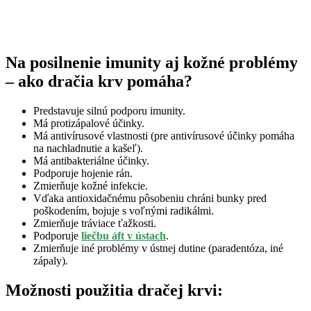
Na posilnenie imunity aj kožné problémy
– ako dračia krv pomáha?
Predstavuje silnú podporu imunity.
Má protizápalové účinky.
Má antivírusové vlastnosti (pre antivírusové účinky pomáha
na nachladnutie a kašeľ).
Má antibakteriálne účinky.
Podporuje hojenie rán.
Zmierňuje kožné infekcie.
Vďaka antioxidačnému pôsobeniu chráni bunky pred
poškodením, bojuje s voľnými radikálmi.
Zmierňuje tráviace ťažkosti.
Podporuje
liečbu áft v ústach
.
Zmierňuje iné problémy v ústnej dutine (paradentóza, iné
zápaly).
Možnosti použitia dračej krvi: