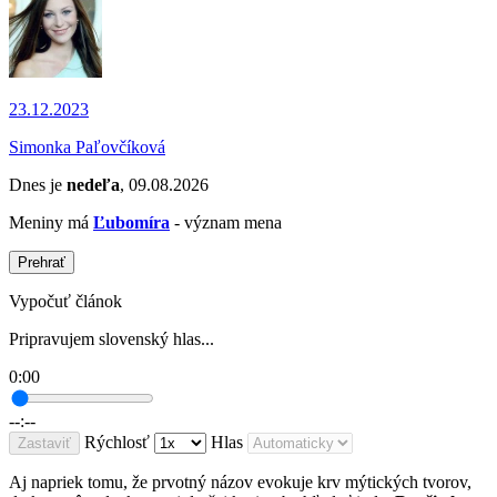
23.12.2023
Simonka Paľovčíková
Dnes je
nedeľa
, 09.08.2026
Meniny má
Ľubomíra
- význam mena
Prehrať
Vypočuť článok
Pripravujem slovenský hlas...
0:00
--:--
Rýchlosť
Hlas
Zastaviť
Aj napriek tomu, že prvotný názov evokuje krv mýtických tvorov,