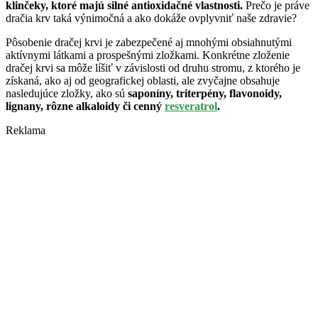
klinčeky, ktoré majú silné antioxidačné vlastnosti.
Prečo je práve
dračia krv taká výnimočná a ako dokáže ovplyvniť naše zdravie?
Pôsobenie dračej krvi je zabezpečené aj mnohými obsiahnutými
aktívnymi látkami a prospešnými zložkami. Konkrétne zloženie
dračej krvi sa môže líšiť v závislosti od druhu stromu, z ktorého je
získaná, ako aj od geografickej oblasti, ale zvyčajne obsahuje
nasledujúce zložky, ako sú
saponíny, triterpény, flavonoidy,
lignany, rôzne alkaloidy či cenný
resveratrol
.
Reklama