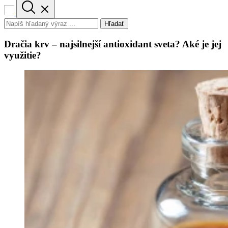
Hľadať
Dračia krv – najsilnejší antioxidant sveta? Aké je jej
využitie?