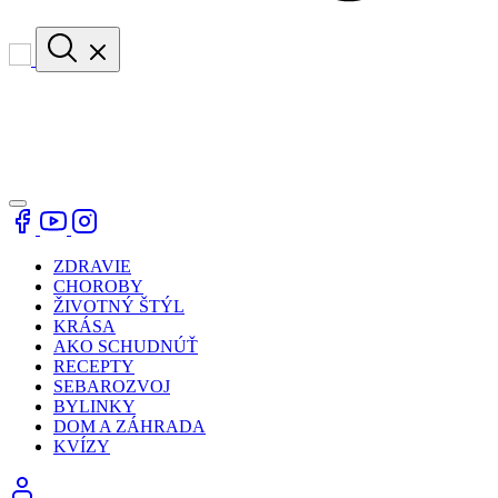
ZDRAVIE
CHOROBY
ŽIVOTNÝ ŠTÝL
KRÁSA
AKO SCHUDNÚŤ
RECEPTY
SEBAROZVOJ
BYLINKY
DOM A ZÁHRADA
KVÍZY