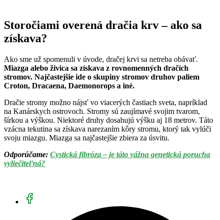
Storočiami overená dračia krv – ako sa
získava?
Ako sme už spomenuli v úvode, dračej krvi sa netreba obávať.
Miazga alebo živica sa získava z rovnomenných dračích
stromov. Najčastejšie ide o skupiny stromov druhov paliem
Croton, Dracaena, Daemonorops a iné.
Dračie stromy možno nájsť vo viacerých častiach sveta, napríklad
na Kanárskych ostrovoch. Stromy sú zaujímavé svojim tvarom,
šírkou a výškou. Niektoré druhy dosahujú výšku aj 18 metrov. Táto
vzácna tekutina sa získava narezaním kôry stromu, ktorý tak vylúči
svoju miazgu. Miazga sa najčastejšie zbiera za úsvitu.
Odporúčame:
Cystická fibróza – je táto vážna genetická porucha
vyliečiteľná?