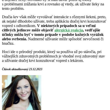
s problémami zrážania krvi a rovnako aj vtedy, ak užívate lieky na
tento problém.
Dračia krv však môže vyvolávať interakcie s rôznymi liekmi, preto,
ak nejaké dlhodobo užívate, treba aplikáciu dračej krvi konzultovať
vopred s odborníkom.
V niektorých prípadoch sa u veľmi
citlivých jedincov môže objaviť
alergická reakcia
, vedľajšie
účinky môžu byť v tomto prípade v podobe kožných vyrážok
alebo svrbenia.
Nadmerné užívanie môže spôsobiť nevoľnosti či
hnačku.
Hoci ide o prírodný produkt, ktorý sa používa už po stáročia, pri
vážnejších zdravotných problémoch je vhodné svoj zdravotný stav
a užívanie dračej krvi konzultovať vopred s lekárom.
Článok aktualizovaný 23.12.2023