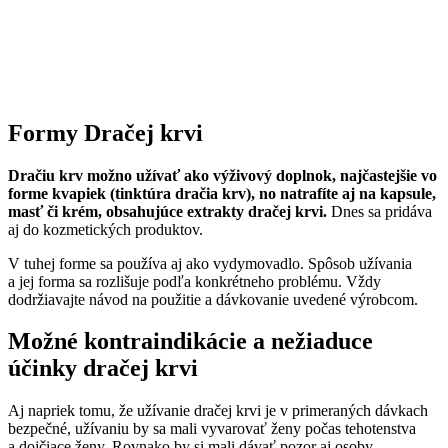
Formy Dračej krvi
Dračiu krv možno užívať ako výživový doplnok, najčastejšie vo
forme kvapiek (tinktúra dračia krv), no natrafíte aj na kapsule,
masť či krém, obsahujúce extrakty dračej krvi.
Dnes sa pridáva
aj do kozmetických produktov.
V tuhej forme sa používa aj ako vydymovadlo. Spôsob užívania
a jej forma sa rozlišuje podľa konkrétneho problému. Vždy
dodržiavajte návod na použitie a dávkovanie uvedené výrobcom.
Možné kontraindikácie a nežiaduce
účinky dračej krvi
Aj napriek tomu, že užívanie dračej krvi je v primeraných dávkach
bezpečné, užívaniu by sa mali vyvarovať ženy počas tehotenstva
a dojčiace ženy. Rovnako by si mali dávať pozor aj osoby