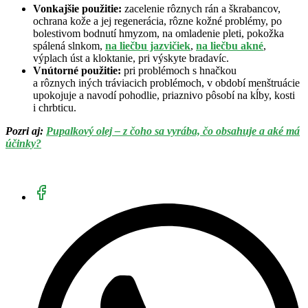
Vonkajšie použitie:
zacelenie rôznych rán a škrabancov,
ochrana kože a jej regenerácia, rôzne kožné problémy, po
bolestivom bodnutí hmyzom, na omladenie pleti, pokožka
spálená slnkom,
na liečbu jazvičiek
,
na liečbu akné
,
výplach úst a kloktanie, pri výskyte bradavíc.
Vnútorné použitie:
pri problémoch s hnačkou
a rôznych iných tráviacich problémoch, v období menštruácie
upokojuje a navodí pohodlie, priaznivo pôsobí na kĺby, kosti
i chrbticu.
Pozri aj:
Pupalkový olej – z čoho sa vyrába, čo obsahuje a aké má
účinky?