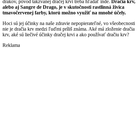
drakov, pôvod takzvanej dračej krvi treba hľadať inde.
Dračia krv,
alebo aj Sangre de Drago, je v skutočnosti rastlinná živica
tmavočervenej farby, ktorú možno využiť na mnohé účely.
Hoci sú jej účinky na naše zdravie nepopierateľné, vo všeobecnosti
nie je dračia krv medzi ľuďmi príliš známa. Aké má zloženie dračia
krv, aké sú liečivé účinky dračej krvi a ako používať dračiu krv?
Reklama